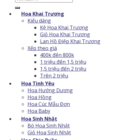
kiếm:
Hoa Khai Trương
Kiểu dáng
Kệ Hoa Khai Trương
Giỏ Hoa Khai Trương
Lan Hồ Điệp Khai Trương
Xếp theo giá
400k đến 800k
1 triệu đến 1,5 triệu
1,5 triệu đến 2 triệu
Trên 2 triệu
Hoa Tình Yêu
Hoa Hướng Dương
Hoa Hồng
Hoa Cúc Mẫu Đơn
Hoa Baby
Hoa Sinh Nhật
Bó Hoa Sinh Nhật
Giỏ Hoa Sinh Nhật