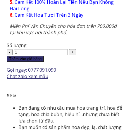
5.
Cam Kết 100% Hoàn Lại Tiền Nếu Bạn Không
Hài Lòng
6.
Cam Kết Hoa Tươi Trên 3 Ngày
Miễn Phí Vận Chuyển cho hóa đơn trên 700,000đ
tại khu vực nội thành phố.
Số lượng:
Giỏ
Hoa
Thêm vào giỏ hàng
-
Gọi ngay: 0777.091.090
GH163
Chat zalo xem mẫu
số
lượng
Mô tả
Bạn đang có nhu cầu mua hoa trang trí, hoa để
tặng, hoa chia buồn, hiếu hỉ…nhưng chưa biết
lựa chọn từ đâu.
Bạn muốn có sản phẩm hoa đẹp, lạ, chất lượng