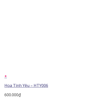
+
Hoa Tình Yêu – HTY006
600.000
₫