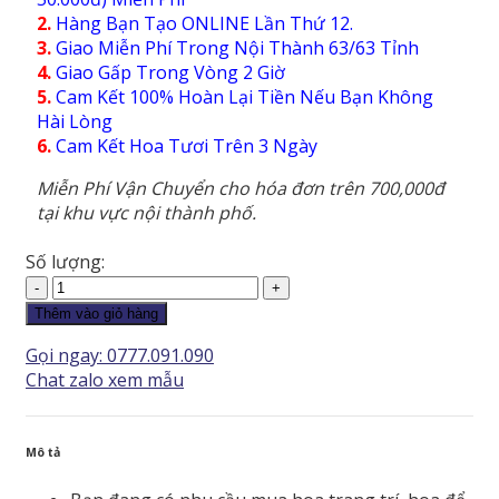
2.
Hàng Bạn Tạo ONLINE Lần Thứ 12.
3.
Giao Miễn Phí Trong Nội Thành 63/63 Tỉnh
4.
Giao Gấp Trong Vòng 2 Giờ
5.
Cam Kết 100% Hoàn Lại Tiền Nếu Bạn Không
Hài Lòng
6.
Cam Kết Hoa Tươi Trên 3 Ngày
Miễn Phí Vận Chuyển cho hóa đơn trên 700,000đ
tại khu vực nội thành phố.
Số lượng:
Hoa
Tình
Thêm vào giỏ hàng
Yêu
Gọi ngay: 0777.091.090
-
Chat zalo xem mẫu
HTY244
số
lượng
Mô tả