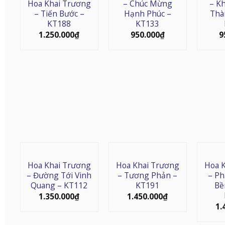
Hoa Khai Trương
– Chúc Mừng
– K
– Tiến Bước –
Hạnh Phúc –
Thà
KT188
KT133
1.250.000
₫
950.000
₫
9
Hoa Khai Trương
Hoa Khai Trương
Hoa 
– Đường Tới Vinh
– Tương Phản –
– Ph
Quang – KT112
KT191
Bề
1.350.000
₫
1.450.000
₫
1.