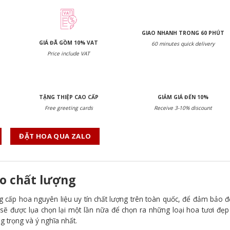
GIAO NHANH TRONG 60 PHÚT
GIÁ ĐÃ GỒM 10% VAT
60 minutes quick delivery
Price include VAT
TẶNG THIỆP CAO CẤP
GIẢM GIÁ ĐẾN 10%
Free greeting cards
Receive 3-10% discount
ĐẶT HOA QUA ZALO
o chất lượng
g cấp hoa nguyên liệu uy tín chất lượng trên toàn quốc, để đảm bảo đ
sẽ được lụa chọn lại một lần nữa để chọn ra những loại hoa tươi đẹp
g trọng và ý nghĩa nhất.