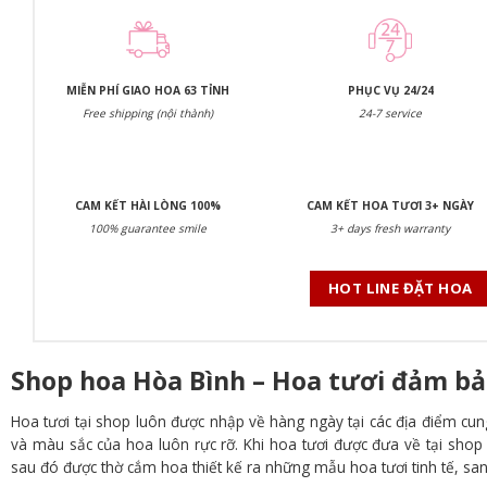
MIỄN PHÍ GIAO HOA 63 TỈNH
PHỤC VỤ 24/24
Free shipping (nội thành)
24-7 service
CAM KẾT HÀI LÒNG 100%
CAM KẾT HOA TƯƠI 3+ NGÀY
100% guarantee smile
3+ days fresh warranty
HOT LINE ĐẶT HOA
Shop hoa Hòa Bình – Hoa tươi đảm bả
Hoa tươi tại shop luôn được nhập về hàng ngày tại các địa điểm cun
và màu sắc của hoa luôn rực rỡ. Khi hoa tươi được đưa về tại shop 
sau đó được thờ cắm hoa thiết kế ra những mẫu hoa tươi tinh tế, san