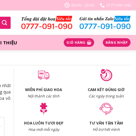
06:00 - 23:00
0777-091-090
I THIỆU
GIỎ HÀNG
ĐĂNG NHẬP
h nhất
MIỄN PHÍ GIAO HOA
CAM KẾT ĐÚNG GIỜ
ng qua
Nội thành các tỉnh
Các ngày trong tuần
hoa vô
HOA LUÔN TƯƠI ĐẸP
TƯ VẤN TẬN TÂM
Hoa mới mỗi ngày
Hỗ trợ hết mình