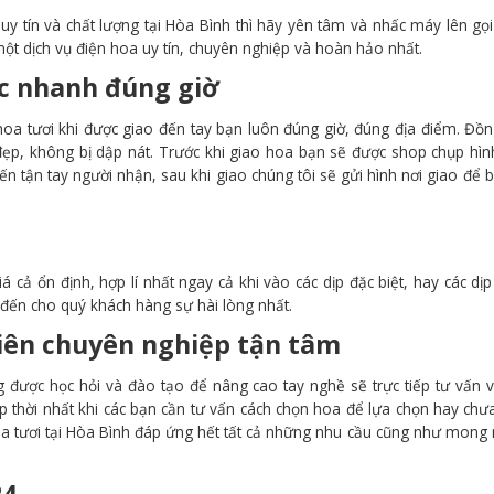
 tín và chất lượng tại Hòa Bình thì hãy yên tâm và nhấc máy lên gọ
t dịch vụ điện hoa uy tín, chuyên nghiệp và hoàn hảo nhất.
ực nhanh đúng giờ
oa tươi khi được giao đến tay bạn luôn đúng giờ, đúng địa điểm. Đồn
đẹp, không bị dập nát. Trước khi giao hoa bạn sẽ được shop chụp hì
n tận tay người nhận, sau khi giao chúng tôi sẽ gửi hình nơi giao để 
cả ổn định, hợp lí nhất ngay cả khi vào các dịp đặc biệt, hay các dịp 
đến cho quý khách hàng sự hài lòng nhất.
iên chuyên nghiệp tận tâm
được học hỏi và đào tạo để nâng cao tay nghề sẽ trực tiếp tư vấn v
p thời nhất khi các bạn cần tư vấn cách chọn hoa để lựa chọn hay chư
hoa tươi tại Hòa Bình đáp ứng hết tất cả những nhu cầu cũng như mon
24