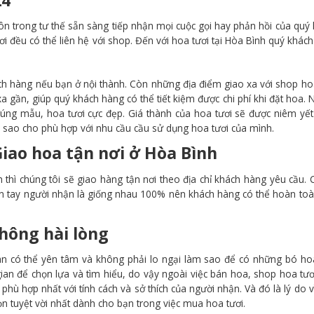
n trong tư thế sẵn sàng tiếp nhận mọi cuộc gọi hay phản hồi của quý
 đều có thể liên hệ với shop. Đến với hoa tươi tại Hòa Bình quý khác
ch hàng nếu bạn ở nội thành. Còn những địa điểm giao xa với shop ho
a gần, giúp quý khách hàng có thể tiết kiệm được chi phí khi đặt hoa.
úng mẫu, hoa tươi cực đẹp. Giá thành của hoa tươi sẽ được niêm yế
 sao cho phù hợp với nhu cầu cầu sử dụng hoa tươi của mình.
iao hoa tận nơi ở
Hòa Bình
 thì chúng tôi sẽ giao hàng tận nơi theo địa chỉ khách hàng yêu cầu.
ến tay người nhận là giống nhau 100% nên khách hàng có thể hoàn to
hông hài lòng
n có thể yên tâm và không phải lo ngại làm sao để có những bó ho
i gian để chọn lựa và tìm hiểu, do vậy ngoài việc bán hoa, shop hoa tư
hù hợp nhất với tính cách và sở thích của người nhận. Và đó là lý do v
n tuyệt vời nhất dành cho bạn trong việc mua hoa tươi.