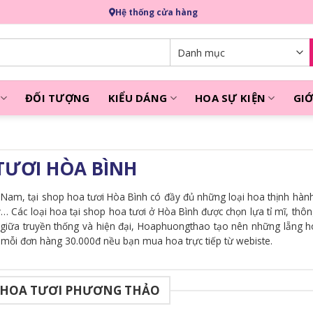
Hệ thống cửa hàng
ĐỐI TƯỢNG
KIỂU DÁNG
HOA SỰ KIỆN
GIỚ
TƯƠI HÒA BÌNH
 Nam, tại shop hoa tươi Hòa Bình có đầy đủ những loại hoa thịnh hàn
… Các loại hoa tại shop hoa tươi ở Hòa Bình được chọn lựa tỉ mĩ, thô
n giữa truyền thống và hiện đại, Hoaphuongthao tạo nên những lẵng 
o mỗi đơn hàng 30.000đ nều bạn mua hoa trực tiếp từ webiste.
 HOA TƯƠI PHƯƠNG THẢO