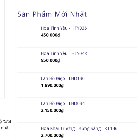
Sản Phẩm Mới Nhất
Hoa Tình Yêu - HTY036
450.000
₫
Hoa Tình Yêu - HTY048
850.000
₫
Lan Hồ Điệp - LHD130
1.890.000
₫
Lan Hồ Điệp - LHD034
2.150.000
₫
ộ tươi
 nhất,
Hoa Khai Trương - Bừng Sáng - KT146
2.700.000
₫