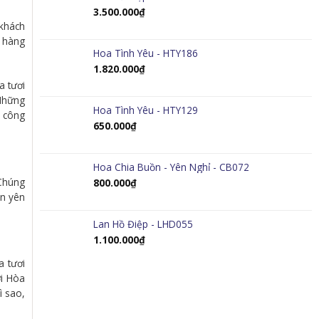
3.500.000
₫
 khách
h hàng
Hoa Tình Yêu - HTY186
1.820.000
₫
a tươi
 Những
Hoa Tình Yêu - HTY129
t công
650.000
₫
Hoa Chia Buồn - Yên Nghỉ - CB072
 Chúng
800.000
₫
àn yên
Lan Hồ Điệp - LHD055
1.100.000
₫
a tươi
ơi Hòa
ì sao,