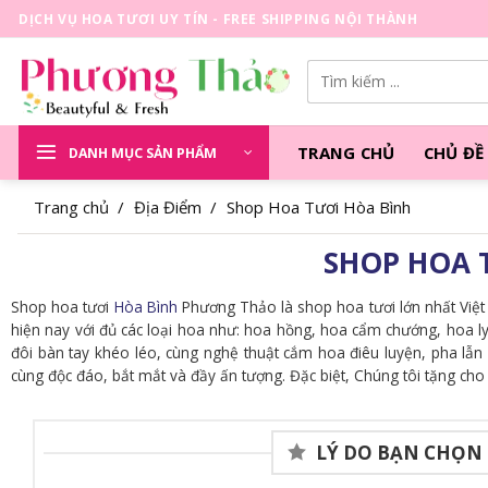
Skip
DỊCH VỤ HOA TƯƠI UY TÍN - FREE SHIPPING NỘI THÀNH
to
content
Tìm
kiếm:
TRANG CHỦ
CHỦ ĐỀ
DANH MỤC SẢN PHẨM
Trang chủ
/
Địa Điểm
/
Shop Hoa Tươi Hòa Bình
SHOP HOA 
Shop hoa tươi
Hòa Bình
Phương Thảo là shop hoa tươi lớn nhất Việt
hiện nay với đủ các loại hoa như: hoa hồng, hoa cẩm chướng, hoa ly
đôi bàn tay khéo léo, cùng nghệ thuật cắm hoa điêu luyện, pha lẫ
cùng độc đáo, bắt mắt và đầy ấn tượng. Đặc biệt, Chúng tôi tặng ch
LÝ DO BẠN CHỌN