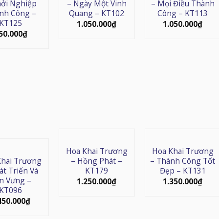
hởi Nghiệp
– Ngày Một Vinh
– Mọi Điều Thành
nh Công –
Quang – KT102
Công – KT113
KT125
1.050.000
₫
1.050.000
₫
50.000
₫
Hoa Khai Trương
Hoa Khai Trương
Khai Trương
– Hồng Phát –
– Thành Công Tốt
át Triển Và
KT179
Đẹp – KT131
n Vưng –
1.250.000
₫
1.350.000
₫
KT096
450.000
₫