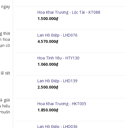
i ngay
Hoa Khai Trương - Lộc Tài - KT088
1.500.000
₫
g thời
Lan Hồ Điệp - LHD076
nh hoa
4.570.000
₫
bạn có
Hoa Tình Yêu - HTY130
1.060.000
₫
lễ tết
Lan Hồ Điệp - LHD139
2.500.000
₫
à giải
Hoa Khai Trương - HKT005
a hiểu
1.850.000
₫
g muốn
Lan Hồ Điệp - LHD036