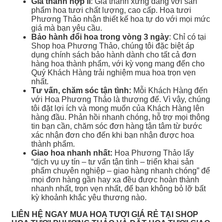
Giá thành hợp lí
: Giá thành xứng đáng với sản
phẩm hoa tươi chất lượng, cao cấp. Hoa tươi
Phương Thảo nhận thiết kế hoa tự do với mọi mức
giá mà bạn yêu cầu.
Bảo hành đổi hoa trong vòng 3 ngày
: Chỉ có tại
Shop hoa Phương Thảo, chúng tôi đặc biệt áp
dụng chính sách bảo hành dành cho tất cả đơn
hàng hoa thành phẩm, với kỳ vọng mang đến cho
Quý Khách Hàng trải nghiệm mua hoa trọn vẹn
nhất.
Tư vấn, chăm sóc tận tình:
Mỗi Khách Hàng đến
với Hoa Phương Thảo là thượng đế. Vì vậy, chúng
tôi đặt lợi ích và mong muốn của Khách Hàng lên
hàng đầu. Phản hồi nhanh chóng, hỗ trợ mọi thông
tin bạn cần, chăm sóc đơn hàng tận tâm từ bước
xác nhận đơn cho đến khi bạn nhận được hoa
thành phẩm.
Giao hoa nhanh nhất:
Hoa Phương Thảo lấy
“dịch vụ uy tín – tư vấn tận tình – triển khai sản
phẩm chuyên nghiệp – giao hàng nhanh chóng” để
mọi đơn hàng gần hay xa đều được hoàn thành
nhanh nhất, trọn vẹn nhất, để bạn không bỏ lỡ bất
kỳ khoảnh khắc yêu thương nào.
LIÊN HỆ NGAY MUA HOA TƯƠI GIÁ RẺ TẠI SHOP