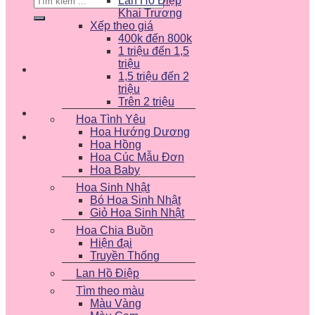
Lan Hồ Điệp
kiếm:
Khai Trương
Xếp theo giá
400k đến 800k
1 triệu đến 1,5
triệu
1,5 triệu đến 2
triệu
Trên 2 triệu
Hoa Tình Yêu
Hoa Hướng Dương
Hoa Hồng
Hoa Cúc Mẫu Đơn
Hoa Baby
Hoa Sinh Nhật
Bó Hoa Sinh Nhật
Giỏ Hoa Sinh Nhật
Hoa Chia Buồn
Hiện đại
Truyền Thống
Lan Hồ Điệp
Tìm theo màu
Màu Vàng