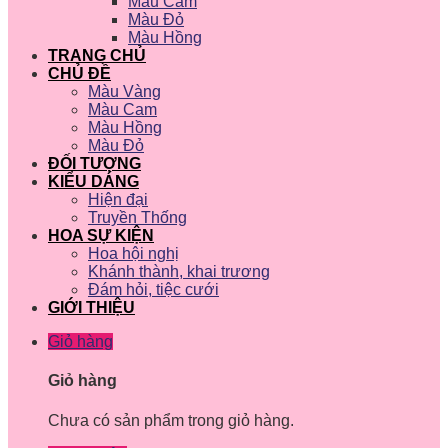
Màu Cam
Màu Đỏ
Màu Hồng
TRANG CHỦ
CHỦ ĐỀ
Màu Vàng
Màu Cam
Màu Hồng
Màu Đỏ
ĐỐI TƯỢNG
KIỂU DÁNG
Hiện đại
Truyền Thống
HOA SỰ KIỆN
Hoa hội nghị
Khánh thành, khai trương
Đám hỏi, tiệc cưới
GIỚI THIỆU
Giỏ hàng
Giỏ hàng
Chưa có sản phẩm trong giỏ hàng.