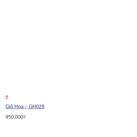
+
Giỏ Hoa – GH029
950.000
₫