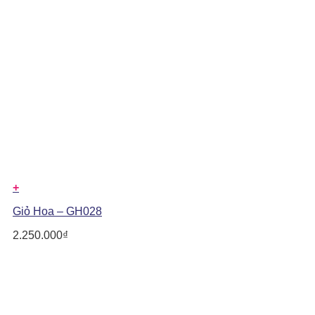
+
Giỏ Hoa – GH028
2.250.000
₫