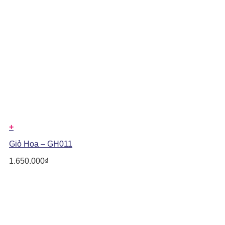
+
Giỏ Hoa – GH011
1.650.000
₫