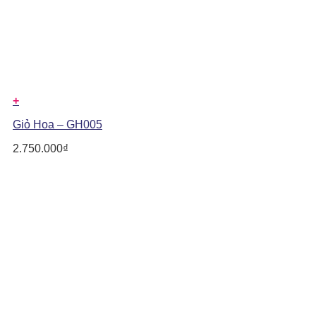
+
Giỏ Hoa – GH005
2.750.000
₫