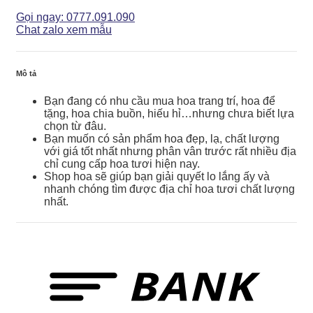
-
GH013
Gọi ngay: 0777.091.090
số
Chat zalo xem mẫu
lượng
Mô tả
Bạn đang có nhu cầu mua hoa trang trí, hoa để
tặng, hoa chia buồn, hiếu hỉ…nhưng chưa biết lựa
chọn từ đâu.
Bạn muốn có sản phẩm hoa đẹp, lạ, chất lượng
với giá tốt nhất nhưng phân vân trước rất nhiều địa
chỉ cung cấp hoa tươi hiện nay.
Shop hoa sẽ giúp bạn giải quyết lo lắng ấy và
nhanh chóng tìm được địa chỉ hoa tươi chất lượng
nhất.