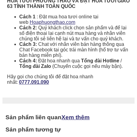
HOA TƯƠI PHƯƠNG THẢO VÀ ĐẶT HOA TƯƠI GIAO
63 TỈNH THÀNH TOÀN QUỐC
Cách 1
: Đặt mua hoa tươi online tại
web
Hoaphuongthao.com
Cách 2:
Quý khách click chọn sản phẩm và để lại
số điện thoại lại cạnh nút mua hàng và nhân viên
chúng tôi sẻ liên hệ lại và tư vấn cho quý khách.
Cách 3:
Chat với nhân viên bán hàng thông qua
Chat Facebook tại góc trái màn hình (hổ trợ tư vấn
bán hàng miễn phí).
Cách 4:
Đặt hoa nhanh qua
Tổng đài Hotline
/
Tổng đài Zalo
(Chuyển cuộc gọi nếu máy bận).
Hãy gọi cho chúng tôi để đặt hoa nhanh
nhất:
0777.091.090
Sản phẩm liên quan
Xem thêm
Sản phẩm tương tự