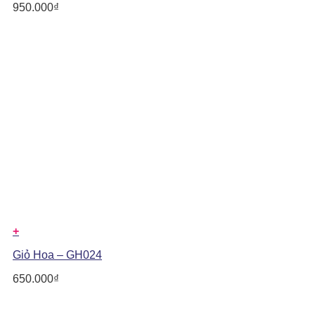
950.000
₫
+
Giỏ Hoa – GH024
650.000
₫