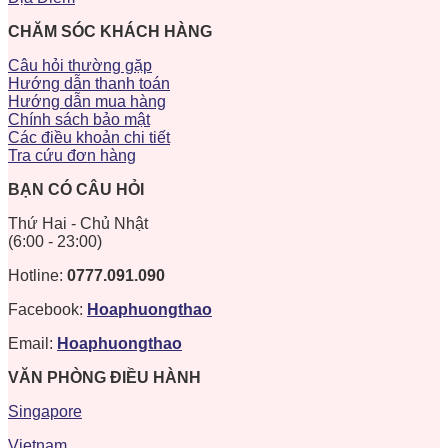
CHĂM SÓC KHÁCH HÀNG
Câu hỏi thường gặp
Hướng dẫn thanh toán
Hướng dẫn mua hàng
Chính sách bảo mật
Các điều khoản chi tiết
Tra cứu đơn hàng
BẠN CÓ CÂU HỎI
Thứ Hai - Chủ Nhật
(6:00 - 23:00)
Hotline:
0777.091.090
Facebook:
Hoaphuongthao
Email:
Hoaphuongthao
VĂN PHÒNG ĐIỀU HÀNH
Singapore
Vietnam