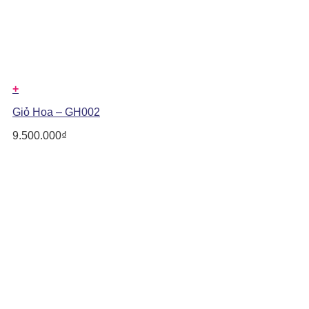
+
Giỏ Hoa – GH002
9.500.000
₫