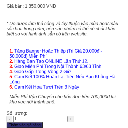
Giá bán:
1,350,000 VNĐ
* Do được làm thủ công và tùy thuộc vào mùa hoa/ màu
sắc hoa trong năm, nên sản phẩm có thể có chút khác
biệt so với hình ảnh sẵn có trên website.
1.
Tặng Banner Hoặc Thiệp (Trị Giá 20.000đ -
50.000đ) Miễn Phí
2.
Hàng Bạn Tạo ONLINE Lần Thứ 12.
3.
Giao Miễn Phí Trong Nội Thành 63/63 Tỉnh
4.
Giao Gấp Trong Vòng 2 Giờ
5.
Cam Kết 100% Hoàn Lại Tiền Nếu Bạn Không Hài
Lòng
6.
Cam Kết Hoa Tươi Trên 3 Ngày
Miễn Phí Vận Chuyển cho hóa đơn trên 700,000đ tại
khu vực nội thành phố.
Số lượng:
Giỏ
Hoa
Thêm vào giỏ hàng