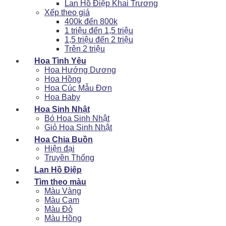
Lan Hồ Điệp Khai Trương
Xếp theo giá
400k đến 800k
1 triệu đến 1,5 triệu
1,5 triệu đến 2 triệu
Trên 2 triệu
Hoa Tình Yêu
Hoa Hướng Dương
Hoa Hồng
Hoa Cúc Mẫu Đơn
Hoa Baby
Hoa Sinh Nhật
Bó Hoa Sinh Nhật
Giỏ Hoa Sinh Nhật
Hoa Chia Buồn
Hiện đại
Truyền Thống
Lan Hồ Điệp
Tìm theo màu
Màu Vàng
Màu Cam
Màu Đỏ
Màu Hồng