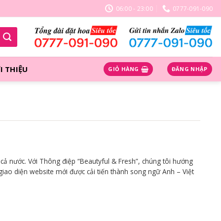
06:00 - 23:00
0777-091-090
I THIỆU
GIỎ HÀNG
ĐĂNG NHẬP
cả nước. Với Thông điệp “Beautyful & Fresh”, chúng tôi hướng
giao diện website mới được cải tiến thành song ngữ Anh – Việt