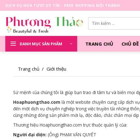
Skip
DỊCH VỤ HOA TƯƠI UY TÍN - FREE SHIPPING NỘI THÀNH
to
content
Tìm
kiếm:
TRANG CHỦ
CHỦ ĐỀ
DANH MỤC SẢN PHẨM
Trang chủ
/
Giới thiệu
Sứ mệnh của chúng tôi là giúp bạn trao đi tâm tư và biến mọi dịp
Hoaphuongthao.com
là một website chuyên cung cấp dịch vụ
đến một dịch vụ chuyên nghiệp trong việc truyền tải những thôn
cùng những dòng sản phẩm mới lạ, độc đáo, chắc chắn mọi dịp tr
Thương hiệu Hoaphuongthao.com trực thuộc quản lý của:
Người đại diện:
(Ông) PHẠM VĂN QUYẾT