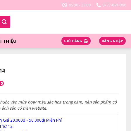
06:00 - 23:00
0777-091-090
I THIỆU
GIỎ HÀNG
ĐĂNG NHẬP
14
NĐ
 thuộc vào mùa hoa/ màu sắc hoa trong năm, nên sản phẩm có
h ảnh sẵn có trên website.
 Giá 20.000đ - 50.000đ) Miễn Phí
Thứ 12.