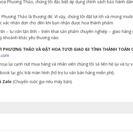
p hoa Phương Thảo, chúng tôi đặc biệt áp dụng chính sách bảo hành d
Phương Thảo là thượng đế. Vì vậy, chúng tôi đặt lợi ích và mong muố
ớc xác nhận đơn cho đến khi bạn nhận được hoa thành phẩm.
tín – tư vấn tận tình – triển khai sản phẩm chuyên nghiệp – giao hà
 kỳ khoảnh khắc yêu thương nào.
ƯƠI PHƯƠNG THẢO VÀ ĐẶT HOA TƯƠI GIAO 63 TỈNH THÀNH TOÀN
.com
oại lại cạnh nút mua hàng và nhân viên chúng tôi sẻ liên hệ lại và tư 
ook tại góc trái màn hình (hổ trợ tư vấn bán hàng miễn phí).
i Zalo
(Chuyển cuộc gọi nếu máy bận).