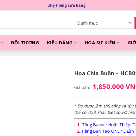
Hệ thống cửa hàng
ĐỐI TƯỢNG
KIỂU DÁNG
HOA SỰ KIỆN
GIỚ
Hoa Chia Buồn – HCB0
1,850,000 V
Giá bán:
* Do được làm thủ công và tùy
thể có chút khác biệt so với hìn
1.
Tặng Banner Hoặc Thiệp (Trị
2.
Hàng Bạn Tạo ONLINE Lần 