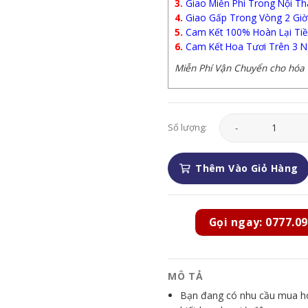
3.
Giao Miễn Phí Trong Nội Th
4.
Giao Gấp Trong Vòng 2 Giờ
5.
Cam Kết 100% Hoàn Lại Tiề
6.
Cam Kết Hoa Tươi Trên 3 N
Miễn Phí Vận Chuyển cho hóa đ
Hoa Chia Buồn - HCB
Số lượng:
Thêm Vào Giỏ Hàng
Gọi ngay: 0777.09
MÔ TẢ
Bạn đang có nhu cầu mua hoa