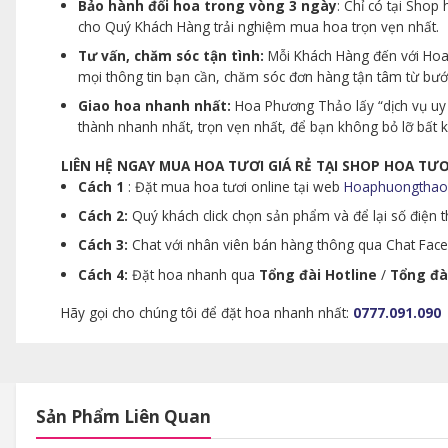
Bảo hành đổi hoa trong vòng 3 ngày
: Chỉ có tại Sho
cho Quý Khách Hàng trải nghiệm mua hoa trọn vẹn nhất.
Tư vấn, chăm sóc tận tình:
Mỗi Khách Hàng đến với Hoa 
mọi thông tin bạn cần, chăm sóc đơn hàng tận tâm từ bư
Giao hoa nhanh nhất:
Hoa Phương Thảo lấy “dịch vụ uy 
thành nhanh nhất, trọn vẹn nhất, để bạn không bỏ lỡ bất
LIÊN HỆ NGAY MUA HOA TƯƠI GIÁ RẺ TẠI SHOP HOA T
Cách 1
: Đặt mua hoa tươi online tại web
Hoaphuongthao
Cách 2:
Quý khách click chọn sản phẩm và để lại số điện th
Cách 3:
Chat với nhân viên bán hàng thông qua Chat Faceb
Cách 4:
Đặt hoa nhanh qua
Tổng đài Hotline
/
Tổng đà
Hãy gọi cho chúng tôi để đặt hoa nhanh nhất:
0777.091.090
Sản Phẩm Liên Quan