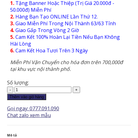
1.
Tặng Banner Hoặc Thiệp (Trị Giá 20.000đ -
50.000đ) Miễn Phí
2.
Hàng Bạn Tạo ONLINE Lần Thứ 12.
3.
Giao Miễn Phí Trong Nội Thành 63/63 Tỉnh
4.
Giao Gấp Trong Vòng 2 Giờ
5.
Cam Kết 100% Hoàn Lại Tiền Nếu Bạn Không
Hài Lòng
6.
Cam Kết Hoa Tươi Trên 3 Ngày
Miễn Phí Vận Chuyển cho hóa đơn trên 700,000đ
tại khu vực nội thành phố.
Số lượng:
Hoa
Chia
Thêm vào giỏ hàng
Buồn
Gọi ngay: 0777.091.090
-
Chat zalo xem mẫu
Phai
Nhạt
-
Mô tả
CB101