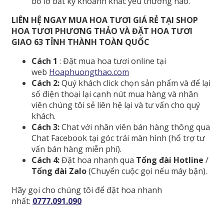
bỏ lỡ bất kỳ khoảnh khắc yêu thương nào.
LIÊN HỆ NGAY MUA HOA TƯƠI GIÁ RẺ TẠI SHOP
HOA TƯƠI PHƯƠNG THẢO VÀ ĐẶT HOA TƯƠI
GIAO 63 TỈNH THÀNH TOÀN QUỐC
Cách 1
: Đặt mua hoa tươi online tại
web
Hoaphuongthao.com
Cách 2:
Quý khách click chọn sản phẩm và để lại
số điện thoại lại cạnh nút mua hàng và nhân
viên chúng tôi sẻ liên hệ lại và tư vấn cho quý
khách.
Cách 3:
Chat với nhân viên bán hàng thông qua
Chat Facebook tại góc trái màn hình (hổ trợ tư
vấn bán hàng miễn phí).
Cách 4:
Đặt hoa nhanh qua
Tổng đài Hotline
/
Tổng đài Zalo
(Chuyển cuộc gọi nếu máy bận).
Hãy gọi cho chúng tôi để đặt hoa nhanh
nhất:
0777.091.090