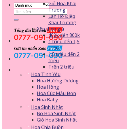
Giỏ Hoa Khai
Trương
Tìm
Lan Hồ Điệp
kiếm:
Khai Trương
Xếp theo giá
400k đến 800k
1 triệu đến 1,5
triệu
1,5 triệu đến 2
triệu
Trên 2 triệu
Hoa Tình Yêu
Hoa Hướng Dương
Hoa Hồng
Hoa Cúc Mẫu Đơn
Hoa Baby
Hoa Sinh Nhật
Bó Hoa Sinh Nhật
Giỏ Hoa Sinh Nhật
Hoa Chia Buồn