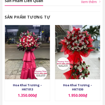
Sản Phẩm Liên Quan
Xem thêm
SẢN PHẨM TƯƠNG TỰ
Hoa Khai Trương –
Hoa Khai Trương –
HKT013
HKT030
1.350.000
₫
1.950.000
₫