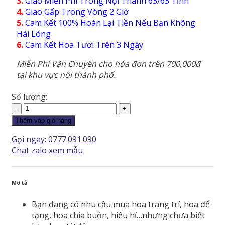
3.
Giao Miễn Phí Trong Nội Thành 63/63 Tỉnh
4.
Giao Gấp Trong Vòng 2 Giờ
5.
Cam Kết 100% Hoàn Lại Tiền Nếu Bạn Không
Hài Lòng
6.
Cam Kết Hoa Tươi Trên 3 Ngày
Miễn Phí Vận Chuyển cho hóa đơn trên 700,000đ
tại khu vực nội thành phố.
Số lượng:
Hoa
Tình
Thêm vào giỏ hàng
Yêu
Gọi ngay: 0777.091.090
-
Chat zalo xem mẫu
HTY150
số
lượng
Mô tả
Bạn đang có nhu cầu mua hoa trang trí, hoa để
tặng, hoa chia buồn, hiếu hỉ…nhưng chưa biết