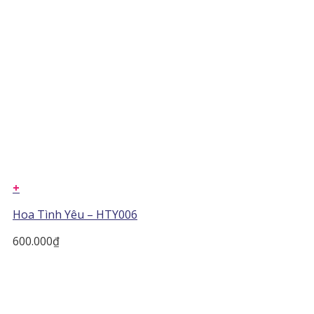
+
Hoa Tình Yêu – HTY006
600.000
₫