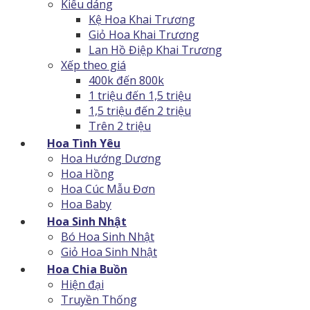
Kiểu dáng
Kệ Hoa Khai Trương
Giỏ Hoa Khai Trương
Lan Hồ Điệp Khai Trương
Xếp theo giá
400k đến 800k
1 triệu đến 1,5 triệu
1,5 triệu đến 2 triệu
Trên 2 triệu
Hoa Tình Yêu
Hoa Hướng Dương
Hoa Hồng
Hoa Cúc Mẫu Đơn
Hoa Baby
Hoa Sinh Nhật
Bó Hoa Sinh Nhật
Giỏ Hoa Sinh Nhật
Hoa Chia Buồn
Hiện đại
Truyền Thống