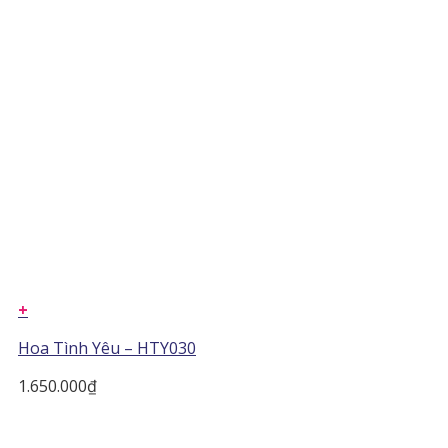
+
Hoa Tình Yêu – HTY030
1.650.000
₫