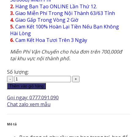
2.
Hàng Bạn Tạo ONLINE Lần Thứ 12.
3.
Giao Miễn Phí Trong Nội Thành 63/63 Tỉnh
4.
Giao Gấp Trong Vòng 2 Giờ
5.
Cam Kết 100% Hoàn Lại Tiền Nếu Bạn Không
Hài Lòng
6.
Cam Kết Hoa Tươi Trên 3 Ngày
Miễn Phí Vận Chuyển cho hóa đơn trên 700,000đ
tại khu vực nội thành phố.
Số lượng:
Hoa
Tình
Thêm vào giỏ hàng
Yêu
Gọi ngay: 0777.091.090
-
Chat zalo xem mẫu
HTY205
số
lượng
Mô tả