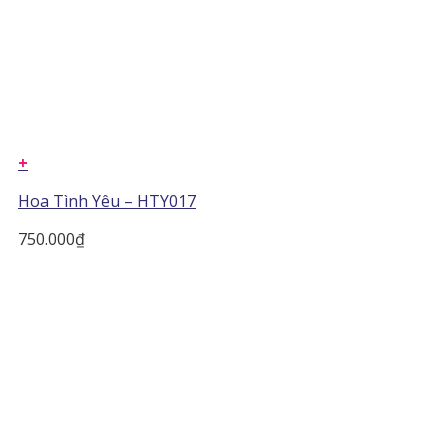
+
Hoa Tình Yêu – HTY017
750.000
₫