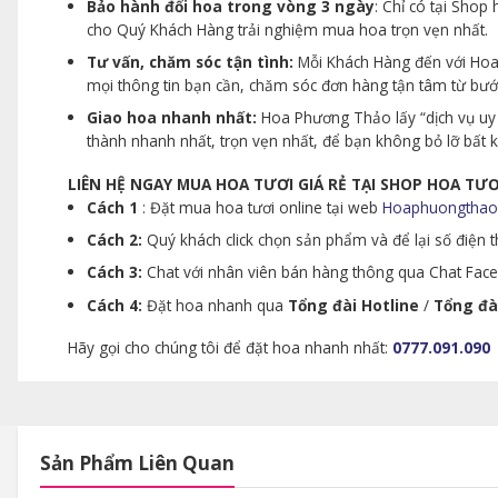
Bảo hành đổi hoa trong vòng 3 ngày
: Chỉ có tại Sho
cho Quý Khách Hàng trải nghiệm mua hoa trọn vẹn nhất.
Tư vấn, chăm sóc tận tình:
Mỗi Khách Hàng đến với Hoa 
mọi thông tin bạn cần, chăm sóc đơn hàng tận tâm từ bư
Giao hoa nhanh nhất:
Hoa Phương Thảo lấy “dịch vụ uy 
thành nhanh nhất, trọn vẹn nhất, để bạn không bỏ lỡ bất
LIÊN HỆ NGAY MUA HOA TƯƠI GIÁ RẺ TẠI SHOP HOA T
Cách 1
: Đặt mua hoa tươi online tại web
Hoaphuongthao
Cách 2:
Quý khách click chọn sản phẩm và để lại số điện th
Cách 3:
Chat với nhân viên bán hàng thông qua Chat Faceb
Cách 4:
Đặt hoa nhanh qua
Tổng đài Hotline
/
Tổng đà
Hãy gọi cho chúng tôi để đặt hoa nhanh nhất:
0777.091.090
Sản Phẩm Liên Quan