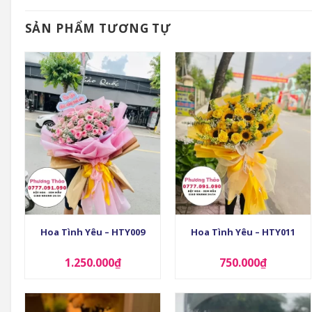
SẢN PHẨM TƯƠNG TỰ
+
+
Hoa Tình Yêu – HTY009
Hoa Tình Yêu – HTY011
1.250.000
₫
750.000
₫