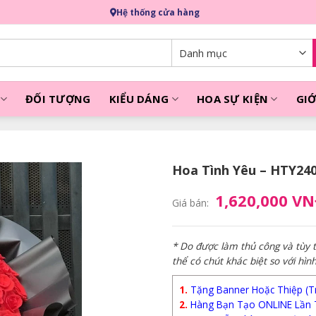
Hệ thống cửa hàng
ĐỐI TƯỢNG
KIỂU DÁNG
HOA SỰ KIỆN
GIỚ
Hoa Tình Yêu – HTY24
1,620,000 V
Giá bán:
* Do được làm thủ công và tùy
thể có chút khác biệt so với hìn
1.
Tặng Banner Hoặc Thiệp (Trị
2.
Hàng Bạn Tạo ONLINE Lần 