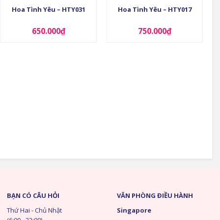
Hoa Tình Yêu – HTY031
Hoa Tình Yêu – HTY017
650.000
₫
750.000
₫
BẠN CÓ CÂU HỎI
VĂN PHÒNG ĐIỀU HÀNH
Thứ Hai - Chủ Nhật
Singapore
(6:00 - 23:00)