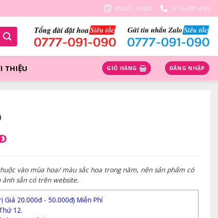
06:00 - 23:00
0777-091-090
I THIỆU
GIỎ HÀNG
ĐĂNG NHẬP
0
NĐ
 thuộc vào mùa hoa/ màu sắc hoa trong năm, nên sản phẩm có
h ảnh sẵn có trên website.
 Giá 20.000đ - 50.000đ) Miễn Phí
Thứ 12.