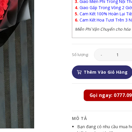
3.
Giao Miễn Phí Trong Nội Th
4.
Giao Gấp Trong Vòng 2 Giờ
5.
Cam Kết 100% Hoàn Lại Tiề
6.
Cam Kết Hoa Tươi Trên 3 N
Miễn Phí Vận Chuyển cho hóa đ
Hoa Tình Yêu - HTY2
Số lượng:
Thêm Vào Giỏ Hàng
Gọi ngay: 0777.09
MÔ TẢ
Bạn đang có nhu cầu mua hoa