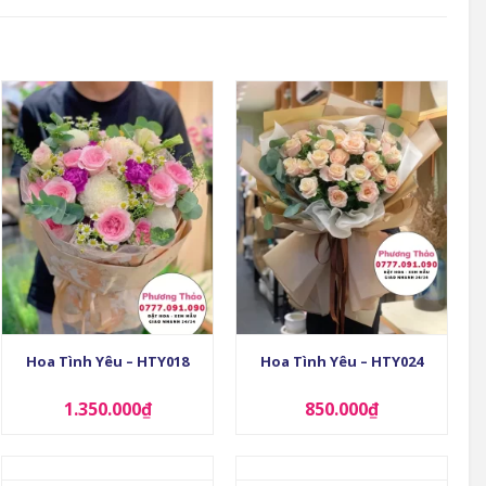
+
+
Hoa Tình Yêu – HTY018
Hoa Tình Yêu – HTY024
1.350.000
₫
850.000
₫
+
+