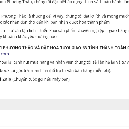
p hoa Phương Thảo, chúng tôi đặc biệt áp dụng chính sách bảo hành d
Phương Thảo là thượng đế. Vì vậy, chúng tôi đặt lợi ích và mong muố
ớc xác nhận đơn cho đến khi bạn nhận được hoa thành phẩm.
tín – tư vấn tận tình – triển khai sản phẩm chuyên nghiệp – giao hà
 kỳ khoảnh khắc yêu thương nào.
ƯƠI PHƯƠNG THẢO VÀ ĐẶT HOA TƯƠI GIAO 63 TỈNH THÀNH TOÀN
.com
oại lại cạnh nút mua hàng và nhân viên chúng tôi sẻ liên hệ lại và tư 
ook tại góc trái màn hình (hổ trợ tư vấn bán hàng miễn phí).
i Zalo
(Chuyển cuộc gọi nếu máy bận).