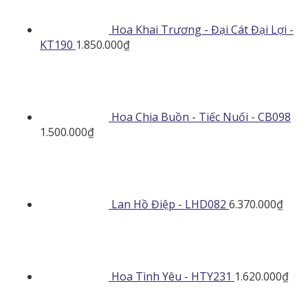
Hoa Khai Trương - Đại Cát Đại Lợi -
KT190
1.850.000
₫
Hoa Chia Buồn - Tiếc Nuối - CB098
1.500.000
₫
Lan Hồ Điệp - LHD082
6.370.000
₫
Hoa Tình Yêu - HTY231
1.620.000
₫