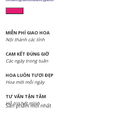
Chi tiết
MIỄN PHÍ GIAO HOA
Nội thành các tỉnh
CAM KẾT ĐÚNG GIỜ
Các ngày trong tuần
HOA LUÔN TƯƠI ĐẸP
Hoa mới mỗi ngày
TƯ VẤN TẬN TÂM
Hỗ trợ hết mình
Sản phẩm mới nhất