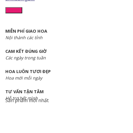
Chi tiết
MIỄN PHÍ GIAO HOA
Nội thành các tỉnh
CAM KẾT ĐÚNG GIỜ
Các ngày trong tuần
HOA LUÔN TƯƠI ĐẸP
Hoa mới mỗi ngày
TƯ VẤN TẬN TÂM
Hỗ trợ hết mình
Sản phẩm mới nhất