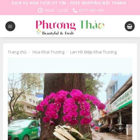
Skip
DỊCH VỤ HOA TƯƠI UY TÍN - FREE SHIPPING NỘI THÀNH
to
06:00 - 23:00
0777-091-090
content
Trang chủ
/
Hoa Khai Trương
/
Lan Hồ Điệp Khai Trương