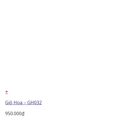
+
Giỏ Hoa – GH032
950.000
₫