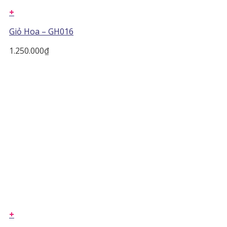
+
Giỏ Hoa – GH016
1.250.000
₫
+