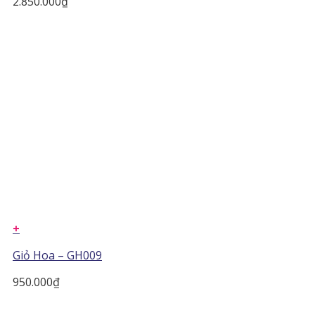
2.850.000
₫
+
Giỏ Hoa – GH009
950.000
₫