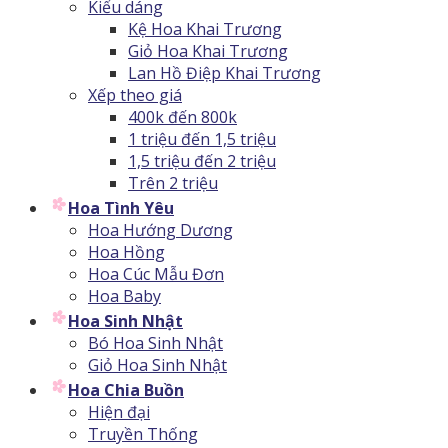
Kiểu dáng
Kệ Hoa Khai Trương
Giỏ Hoa Khai Trương
Lan Hồ Điệp Khai Trương
Xếp theo giá
400k đến 800k
1 triệu đến 1,5 triệu
1,5 triệu đến 2 triệu
Trên 2 triệu
Hoa Tình Yêu
Hoa Hướng Dương
Hoa Hồng
Hoa Cúc Mẫu Đơn
Hoa Baby
Hoa Sinh Nhật
Bó Hoa Sinh Nhật
Giỏ Hoa Sinh Nhật
Hoa Chia Buồn
Hiện đại
Truyền Thống