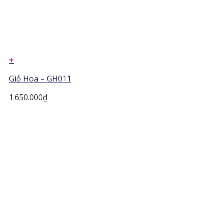
+
Giỏ Hoa – GH011
1.650.000
₫