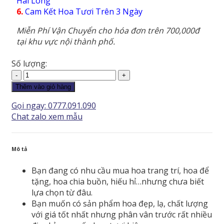
Hài Lòng
6.
Cam Kết Hoa Tươi Trên 3 Ngày
Miễn Phí Vận Chuyển cho hóa đơn trên 700,000đ
tại khu vực nội thành phố.
Số lượng:
Giỏ
Hoa
Thêm vào giỏ hàng
-
Gọi ngay: 0777.091.090
GH026
Chat zalo xem mẫu
số
lượng
Mô tả
Bạn đang có nhu cầu mua hoa trang trí, hoa để
tặng, hoa chia buồn, hiếu hỉ…nhưng chưa biết
lựa chọn từ đâu.
Bạn muốn có sản phẩm hoa đẹp, lạ, chất lượng
với giá tốt nhất nhưng phân vân trước rất nhiều