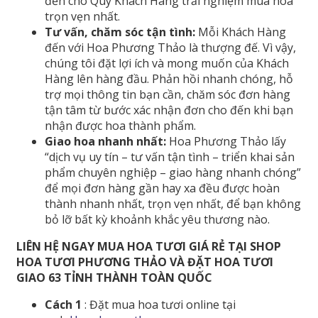
đến cho Quý Khách Hàng trải nghiệm mua hoa
trọn vẹn nhất.
Tư vấn, chăm sóc tận tình:
Mỗi Khách Hàng
đến với Hoa Phương Thảo là thượng đế. Vì vậy,
chúng tôi đặt lợi ích và mong muốn của Khách
Hàng lên hàng đầu. Phản hồi nhanh chóng, hỗ
trợ mọi thông tin bạn cần, chăm sóc đơn hàng
tận tâm từ bước xác nhận đơn cho đến khi bạn
nhận được hoa thành phẩm.
Giao hoa nhanh nhất:
Hoa Phương Thảo lấy
“dịch vụ uy tín – tư vấn tận tình – triển khai sản
phẩm chuyên nghiệp – giao hàng nhanh chóng”
để mọi đơn hàng gần hay xa đều được hoàn
thành nhanh nhất, trọn vẹn nhất, để bạn không
bỏ lỡ bất kỳ khoảnh khắc yêu thương nào.
LIÊN HỆ NGAY MUA HOA TƯƠI GIÁ RẺ TẠI SHOP
HOA TƯƠI PHƯƠNG THẢO VÀ ĐẶT HOA TƯƠI
GIAO 63 TỈNH THÀNH TOÀN QUỐC
Cách 1
: Đặt mua hoa tươi online tại