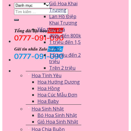
Giỏ Hoa Khai
Trương
Tìm
Lan Hồ Điệp
kiếm:
Khai Trương
Xếp theo giá
400k đến 800k
1 triệu đến 1,5
triệu
1,5 triệu đến 2
triệu
Trên 2 triệu
Hoa Tình Yêu
Hoa Hướng Dương
Hoa Hồng
Hoa Cúc Mẫu Đơn
Hoa Baby
Hoa Sinh Nhật
Bó Hoa Sinh Nhật
Giỏ Hoa Sinh Nhật
Hoa Chia Buồn