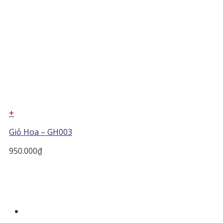
+
Giỏ Hoa – GH003
950.000
₫