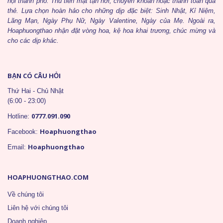
nội thành phố. Thu tiền mặt tận nơi, chuyển khoản hoặc thanh toán qua
thẻ. Lựa chọn hoàn hảo cho những dịp đặc biệt: Sinh Nhật, Kỉ Niệm,
Lãng Mạn, Ngày Phụ Nữ, Ngày Valentine, Ngày của Mẹ. Ngoài ra,
Hoaphuongthao nhận đặt vòng hoa, kệ hoa khai trương, chúc mừng và
cho các dịp khác.
BẠN CÓ CÂU HỎI
Thứ Hai - Chủ Nhật
(6:00 - 23:00)
0777.091.090
Hotline:
Hoaphuongthao
Facebook:
Hoaphuongthao
Email:
HOAPHUONGTHAO.COM
Về chúng tôi
Liên hệ với chúng tôi
Doanh nghiệp