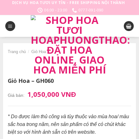
DỊCH VỤ HOA TƯƠI UY TÍN - FREE SHIPPING NỘI THÀNH
Skip
06:00 - 23:00
0777-091-090
to
content
Trang chủ
/
Giỏ Hoa
Giỏ Hoa – GH060
1,050,000 VNĐ
Giá bán:
* Do được làm thủ công và tùy thuộc vào mùa hoa/ màu
sắc hoa trong năm, nên sản phẩm có thể có chút khác
biệt so với hình ảnh sẵn có trên website.