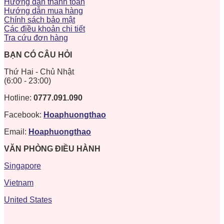
Hướng dẫn thanh toán
Hướng dẫn mua hàng
Chính sách bảo mật
Các điều khoản chi tiết
Tra cứu đơn hàng
BẠN CÓ CÂU HỎI
Thứ Hai - Chủ Nhật
(6:00 - 23:00)
Hotline:
0777.091.090
Facebook:
Hoaphuongthao
Email:
Hoaphuongthao
VĂN PHÒNG ĐIỀU HÀNH
Singapore
Vietnam
United States