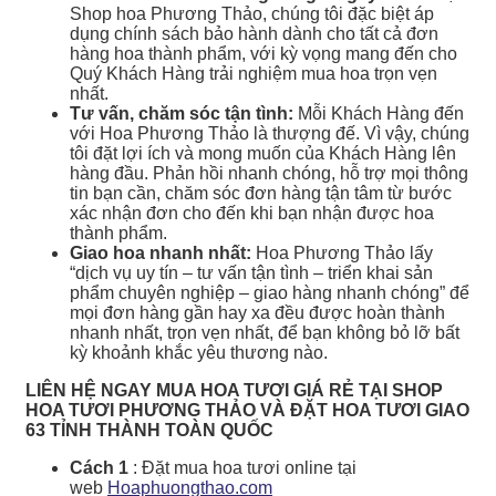
Shop hoa Phương Thảo, chúng tôi đặc biệt áp
dụng chính sách bảo hành dành cho tất cả đơn
hàng hoa thành phẩm, với kỳ vọng mang đến cho
Quý Khách Hàng trải nghiệm mua hoa trọn vẹn
nhất.
Tư vấn, chăm sóc tận tình:
Mỗi Khách Hàng đến
với Hoa Phương Thảo là thượng đế. Vì vậy, chúng
tôi đặt lợi ích và mong muốn của Khách Hàng lên
hàng đầu. Phản hồi nhanh chóng, hỗ trợ mọi thông
tin bạn cần, chăm sóc đơn hàng tận tâm từ bước
xác nhận đơn cho đến khi bạn nhận được hoa
thành phẩm.
Giao hoa nhanh nhất:
Hoa Phương Thảo lấy
“dịch vụ uy tín – tư vấn tận tình – triển khai sản
phẩm chuyên nghiệp – giao hàng nhanh chóng” để
mọi đơn hàng gần hay xa đều được hoàn thành
nhanh nhất, trọn vẹn nhất, để bạn không bỏ lỡ bất
kỳ khoảnh khắc yêu thương nào.
LIÊN HỆ NGAY MUA HOA TƯƠI GIÁ RẺ TẠI SHOP
HOA TƯƠI PHƯƠNG THẢO VÀ ĐẶT HOA TƯƠI GIAO
63 TỈNH THÀNH TOÀN QUỐC
Cách 1
: Đặt mua hoa tươi online tại
web
Hoaphuongthao.com