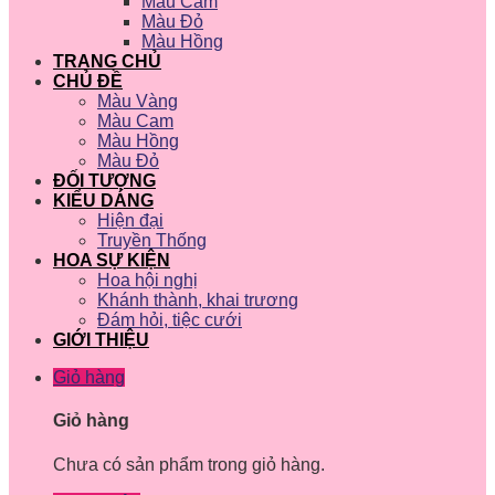
Màu Cam
Màu Đỏ
Màu Hồng
TRANG CHỦ
CHỦ ĐỀ
Màu Vàng
Màu Cam
Màu Hồng
Màu Đỏ
ĐỐI TƯỢNG
KIỂU DÁNG
Hiện đại
Truyền Thống
HOA SỰ KIỆN
Hoa hội nghị
Khánh thành, khai trương
Đám hỏi, tiệc cưới
GIỚI THIỆU
Giỏ hàng
Giỏ hàng
Chưa có sản phẩm trong giỏ hàng.