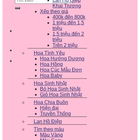
Lan Hồ Điệp
kiếm:
Khai Trương
Xếp theo giá
400k đến 800k
1 triệu đến 1,5
triệu
1,5 triệu đến 2
triệu
Trên 2 triệu
Hoa Tình Yêu
Hoa Hướng Dương
Hoa Hồng
Hoa Cúc Mẫu Đơn
Hoa Baby
Hoa Sinh Nhật
Bó Hoa Sinh Nhật
Giỏ Hoa Sinh Nhật
Hoa Chia Buồn
Hiện đại
Truyền Thống
Lan Hồ Điệp
Tìm theo màu
Màu Vàng