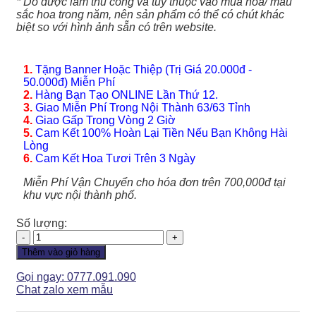
* Do được làm thủ công và tùy thuộc vào mùa hoa/ màu
sắc hoa trong năm, nên sản phẩm có thể có chút khác
biệt so với hình ảnh sẵn có trên website.
1.
Tặng Banner Hoặc Thiệp (Trị Giá 20.000đ -
50.000đ) Miễn Phí
2.
Hàng Bạn Tạo ONLINE Lần Thứ 12.
3.
Giao Miễn Phí Trong Nội Thành 63/63 Tỉnh
4.
Giao Gấp Trong Vòng 2 Giờ
5.
Cam Kết 100% Hoàn Lại Tiền Nếu Bạn Không Hài
Lòng
6.
Cam Kết Hoa Tươi Trên 3 Ngày
Miễn Phí Vận Chuyển cho hóa đơn trên 700,000đ tại
khu vực nội thành phố.
Số lượng:
Giỏ
Hoa
Thêm vào giỏ hàng
-
GH172
Gọi ngay: 0777.091.090
số
Chat zalo xem mẫu
lượng