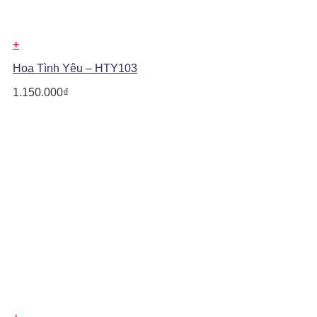
+
Hoa Tình Yêu – HTY103
1.150.000
₫