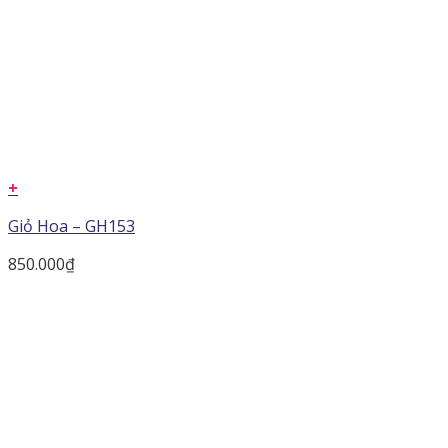
+
Giỏ Hoa – GH153
850.000
₫