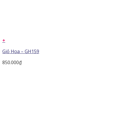
+
Giỏ Hoa – GH159
850.000
₫