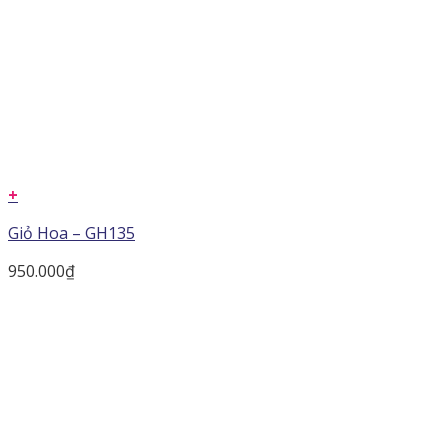
+
Giỏ Hoa – GH135
950.000
₫