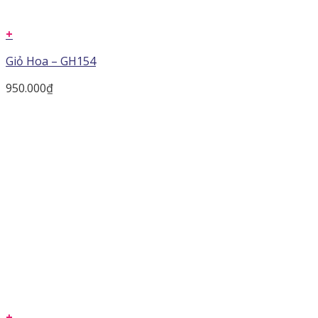
+
Giỏ Hoa – GH154
950.000
₫
+