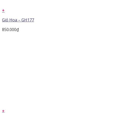
+
Giỏ Hoa – GH177
850.000
₫
+