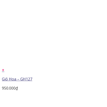
+
Giỏ Hoa – GH127
950.000
₫