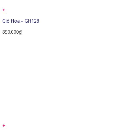
+
Giỏ Hoa – GH128
850.000
₫
+