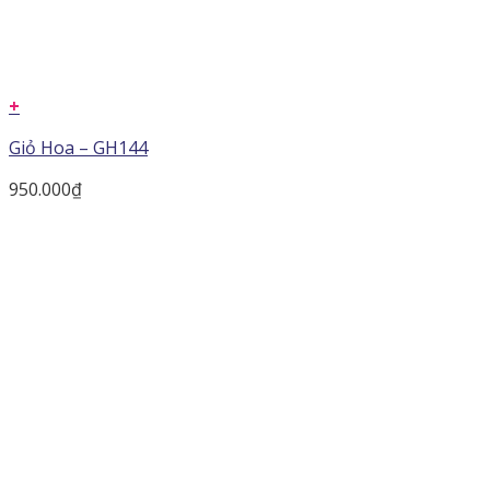
+
Giỏ Hoa – GH144
950.000
₫