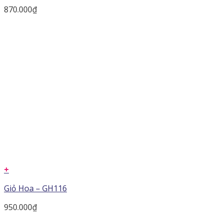
870.000
₫
+
Giỏ Hoa – GH116
950.000
₫