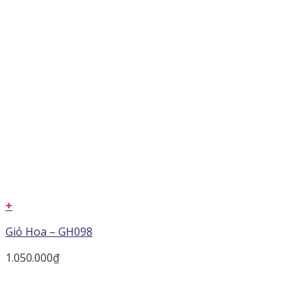
+
Giỏ Hoa – GH098
1.050.000
₫