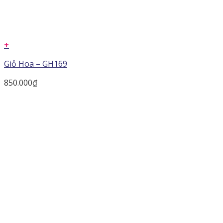
+
Giỏ Hoa – GH169
850.000
₫