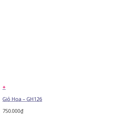
+
Giỏ Hoa – GH126
750.000
₫