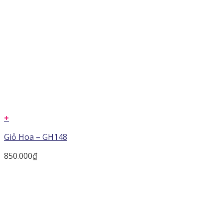
+
Giỏ Hoa – GH148
850.000
₫