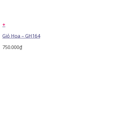
+
Giỏ Hoa – GH164
750.000
₫