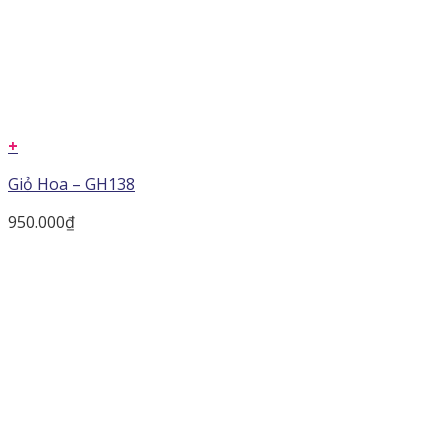
+
Giỏ Hoa – GH138
950.000
₫