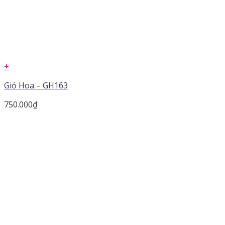
+
Giỏ Hoa – GH163
750.000
₫