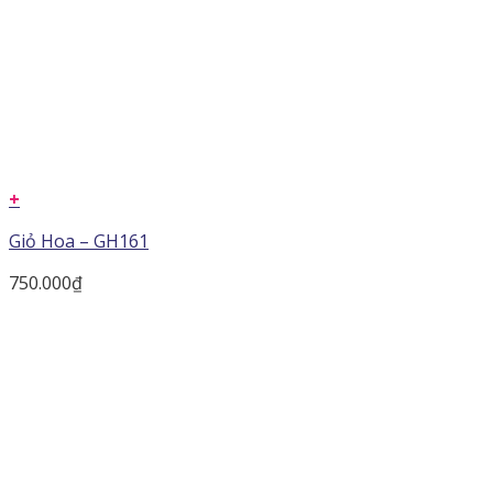
+
Giỏ Hoa – GH161
750.000
₫