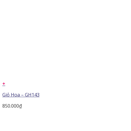
+
Giỏ Hoa – GH143
850.000
₫