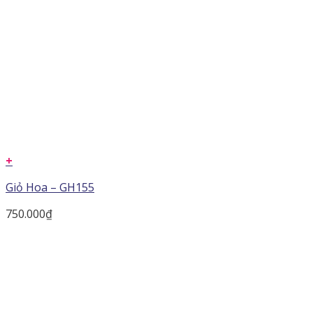
+
Giỏ Hoa – GH155
750.000
₫