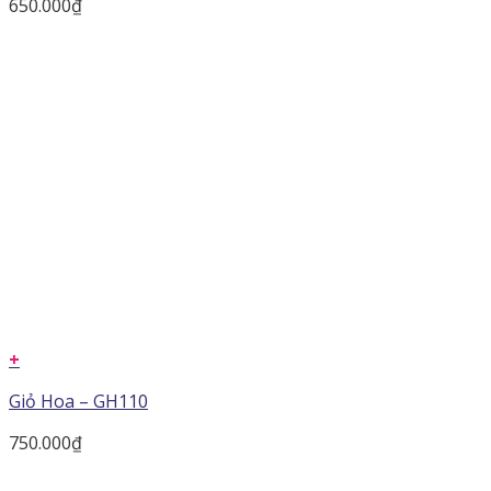
650.000
₫
+
Giỏ Hoa – GH110
750.000
₫