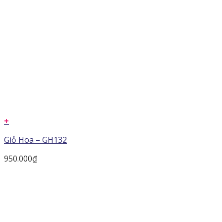
+
Giỏ Hoa – GH132
950.000
₫