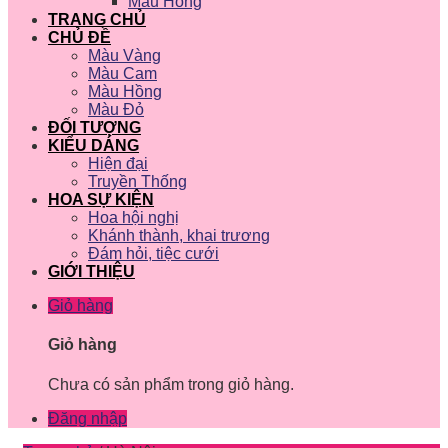
Màu Hồng
TRANG CHỦ
CHỦ ĐỀ
Màu Vàng
Màu Cam
Màu Hồng
Màu Đỏ
ĐỐI TƯỢNG
KIỂU DÁNG
Hiện đại
Truyền Thống
HOA SỰ KIỆN
Hoa hội nghị
Khánh thành, khai trương
Đám hỏi, tiệc cưới
GIỚI THIỆU
Giỏ hàng
Giỏ hàng
Chưa có sản phẩm trong giỏ hàng.
Đăng nhập