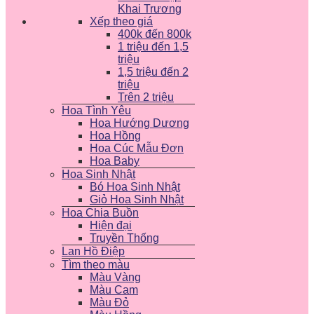
Khai Trương
Xếp theo giá
400k đến 800k
1 triệu đến 1,5
triệu
1,5 triệu đến 2
triệu
Trên 2 triệu
Hoa Tình Yêu
Hoa Hướng Dương
Hoa Hồng
Hoa Cúc Mẫu Đơn
Hoa Baby
Hoa Sinh Nhật
Bó Hoa Sinh Nhật
Giỏ Hoa Sinh Nhật
Hoa Chia Buồn
Hiện đại
Truyền Thống
Lan Hồ Điệp
Tìm theo màu
Màu Vàng
Màu Cam
Màu Đỏ