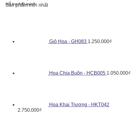
Hỗ trợ hết mình
Sản phẩm mới nhất
Giỏ Hoa - GH083
1.250.000
₫
Hoa Chia Buồn - HCB005
1.050.000
₫
Hoa Khai Trương - HKT042
2.750.000
₫