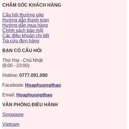
CHĂM SÓC KHÁCH HÀNG
Câu hỏi thường gặp
Hướng dẫn thanh toán
Hướng dẫn mua hàng
Chính sách bảo mật
Các điều khoản chi tiết
Tra cứu đơn hàng
BẠN CÓ CÂU HỎI
Thứ Hai - Chủ Nhật
(6:00 - 23:00)
Hotline:
0777.091.090
Facebook:
Hoaphuongthao
Email:
Hoaphuongthao
VĂN PHÒNG ĐIỀU HÀNH
Singapore
Vietnam