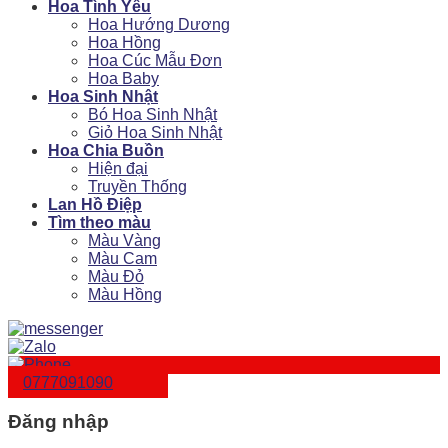
Hoa Tình Yêu
Hoa Hướng Dương
Hoa Hồng
Hoa Cúc Mẫu Đơn
Hoa Baby
Hoa Sinh Nhật
Bó Hoa Sinh Nhật
Giỏ Hoa Sinh Nhật
Hoa Chia Buồn
Hiện đại
Truyền Thống
Lan Hồ Điệp
Tìm theo màu
Màu Vàng
Màu Cam
Màu Đỏ
Màu Hồng
0777091090
Đăng nhập