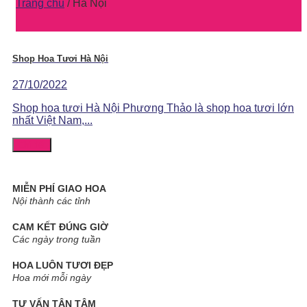
Trang chủ
/
Hà Nội
Shop Hoa Tươi Hà Nội
27/10/2022
Shop hoa tươi Hà Nội Phương Thảo là shop hoa tươi lớn
nhất Việt Nam,...
Chi tiết
MIỄN PHÍ GIAO HOA
Nội thành các tỉnh
CAM KẾT ĐÚNG GIỜ
Các ngày trong tuần
HOA LUÔN TƯƠI ĐẸP
Hoa mới mỗi ngày
TƯ VẤN TẬN TÂM