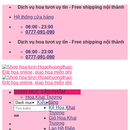
Skip
Dịch vụ hoa tươi uy tín - Free shipping nội thành
to
Hệ thống cửa hàng
content
06:00 - 23:00
0777-091-090
Dịch vụ hoa tươi uy tín - Free shipping nội thành
06:00 - 23:00
0777-091-090
DANH MỤC SẢN PHẨM
Hoa Khai Trương
Kiểu dáng
Tìm
Kệ Hoa Khai
kiếm:
Trương
Giỏ Hoa Khai
Trương
Lan Hồ Điệp