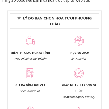
hàng 30.000đ nều bạn mua hoa trực tiếp từ webiste.
LÝ DO BẠN CHỌN HOA TƯƠI PHƯƠNG
THẢO
MIỄN PHÍ GIAO HOA 63 TỈNH
PHỤC VỤ 24/24
Free shipping (nội thành)
24-7 service
GIÁ ĐÃ GỒM 10% VAT
GIAO NHANH TRONG 60
Price include VAT
PHÚT
60 minutes quick delivery