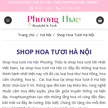
Skip
DỊCH VỤ HOA TƯƠI UY TÍN - FREE SHIPPING NỘI THÀNH
to
06:00 - 23:00
0777-091-090
content
Trang chủ
/
Hà Nội
/
Shop Hoa Tươi Hà Nội
SHOP HOA TƯƠI HÀ NỘI
Shop hoa tươi
Hà Nội
Phương Thảo là shop hoa tươi lớn nhất
Việt Nam, tại shop hoa tươi Hà Nội có đầy đủ những loại hoa
thịnh hành nhất hiện nay với đủ các loại hoa như: hoa hồng, hoa
cẩm chướng, hoa ly… Các loại hoa tại shop hoa tươi ở Hà Nội
được chọn lựa tỉ mĩ, thông qua đôi bàn tay khéo léo, cùng nghệ
thuật cắm hoa điêu luyện, pha lẫn giữa truyền thống và hiện
đại, Hoaphuongthao tạo nên những lẵng hoa vô cùng độc đáo,
bắt mắt và đầy ấn tượng. Đặc biệt, Chúng tôi tặng cho mỗi đơn