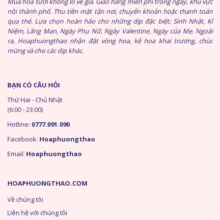
Mua hoa tươi không lo về giá. Giao hàng miễn phí trong ngày, khu vực
nội thành phố. Thu tiền mặt tận nơi, chuyển khoản hoặc thanh toán
qua thẻ. Lựa chọn hoàn hảo cho những dịp đặc biệt: Sinh Nhật, Kỉ
Niệm, Lãng Mạn, Ngày Phụ Nữ, Ngày Valentine, Ngày của Mẹ. Ngoài
ra, Hoaphuongthao nhận đặt vòng hoa, kệ hoa khai trương, chúc
mừng và cho các dịp khác.
BẠN CÓ CÂU HỎI
Thứ Hai - Chủ Nhật
(6:00 - 23:00)
Hotline:
0777.091.090
Facebook:
Hoaphuongthao
Email:
Hoaphuongthao
HOAPHUONGTHAO.COM
Về chúng tôi
Liên hệ với chúng tôi