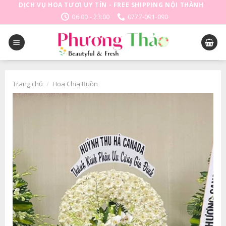
Skip
DỊCH VỤ HOA TƯƠI UY TÍN - FREE SHIPPING NỘI THÀNH
to
06:00 - 23:00
0777-091-090
content
Trang chủ
/
Hoa Chia Buồn