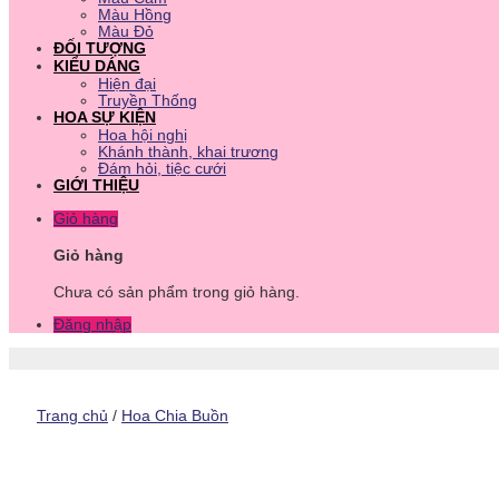
Màu Hồng
Màu Đỏ
ĐỐI TƯỢNG
KIỂU DÁNG
Hiện đại
Truyền Thống
HOA SỰ KIỆN
Hoa hội nghị
Khánh thành, khai trương
Đám hỏi, tiệc cưới
GIỚI THIỆU
Giỏ hàng
Giỏ hàng
Chưa có sản phẩm trong giỏ hàng.
Đăng nhập
Trang chủ
/
Hoa Chia Buồn