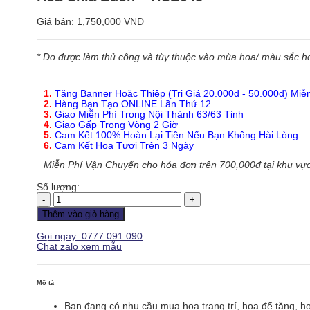
Giá bán:
1,750,000 VNĐ
* Do được làm thủ công và tùy thuộc vào mùa hoa/ màu sắc hoa
1.
Tặng Banner Hoặc Thiệp (Trị Giá 20.000đ - 50.000đ) Miễ
2.
Hàng Bạn Tạo ONLINE Lần Thứ 12.
3.
Giao Miễn Phí Trong Nội Thành 63/63 Tỉnh
4.
Giao Gấp Trong Vòng 2 Giờ
5.
Cam Kết 100% Hoàn Lại Tiền Nếu Bạn Không Hài Lòng
6.
Cam Kết Hoa Tươi Trên 3 Ngày
Miễn Phí Vận Chuyển cho hóa đơn trên 700,000đ tại khu vực
Số lượng:
Hoa
Chia
Thêm vào giỏ hàng
Buồn
-
Gọi ngay: 0777.091.090
HCB045
Chat zalo xem mẫu
số
lượng
Mô tả
Bạn đang có nhu cầu mua hoa trang trí, hoa để tặng, h