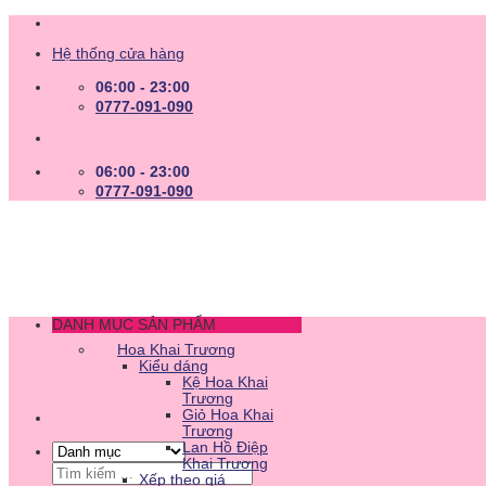
Skip
to
Hệ thống cửa hàng
content
06:00 - 23:00
0777-091-090
06:00 - 23:00
0777-091-090
DANH MỤC SẢN PHẨM
Hoa Khai Trương
Kiểu dáng
Kệ Hoa Khai
Trương
Giỏ Hoa Khai
Trương
Lan Hồ Điệp
Khai Trương
Tìm
Xếp theo giá
kiếm: