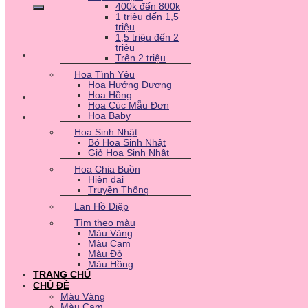
400k đến 800k
1 triệu đến 1,5
triệu
1,5 triệu đến 2
triệu
Trên 2 triệu
Hoa Tình Yêu
Hoa Hướng Dương
Hoa Hồng
Hoa Cúc Mẫu Đơn
Hoa Baby
Hoa Sinh Nhật
Bó Hoa Sinh Nhật
Giỏ Hoa Sinh Nhật
Hoa Chia Buồn
Hiện đại
Truyền Thống
Lan Hồ Điệp
Tìm theo màu
Màu Vàng
Màu Cam
Màu Đỏ
Màu Hồng
TRANG CHỦ
CHỦ ĐỀ
Màu Vàng
Màu Cam