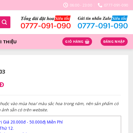
06:00 - 23:00
0777-091-090
I THIỆU
GIỎ HÀNG
ĐĂNG NHẬP
03
NĐ
 thuộc vào mùa hoa/ màu sắc hoa trong năm, nên sản phẩm có
h ảnh sẵn có trên website.
 Giá 20.000đ - 50.000đ) Miễn Phí
Thứ 12.