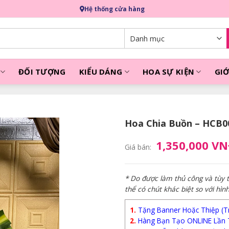
Hệ thống cửa hàng
ĐỐI TƯỢNG
KIỂU DÁNG
HOA SỰ KIỆN
GIỚ
Hoa Chia Buồn – HCB0
1,350,000 V
Giá bán:
* Do được làm thủ công và tùy
thể có chút khác biệt so với hìn
1.
Tặng Banner Hoặc Thiệp (Trị
2.
Hàng Bạn Tạo ONLINE Lần 