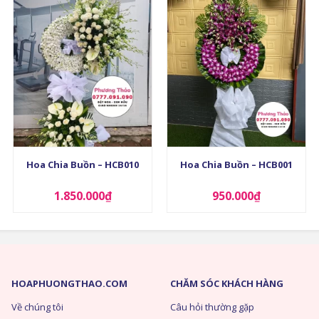
+
+
Hoa Chia Buồn – HCB010
Hoa Chia Buồn – HCB001
1.850.000
₫
950.000
₫
HOAPHUONGTHAO.COM
CHĂM SÓC KHÁCH HÀNG
Về chúng tôi
Câu hỏi thường gặp