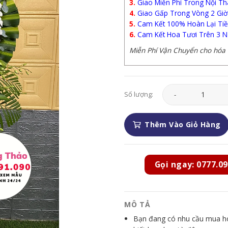
3.
Giao Miễn Phí Trong Nội Th
4.
Giao Gấp Trong Vòng 2 Giờ
5.
Cam Kết 100% Hoàn Lại Tiề
6.
Cam Kết Hoa Tươi Trên 3 N
Miễn Phí Vận Chuyển cho hóa đ
Hoa Chia Buồn - HCB
Số lượng:
Thêm Vào Giỏ Hàng
Gọi ngay: 0777.09
MÔ TẢ
Bạn đang có nhu cầu mua hoa