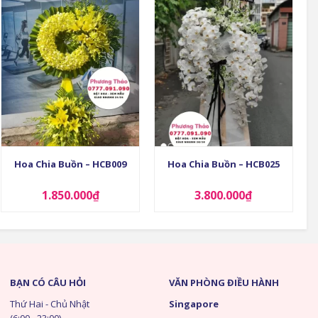
+
+
Hoa Chia Buồn – HCB009
Hoa Chia Buồn – HCB025
1.850.000
₫
3.800.000
₫
BẠN CÓ CÂU HỎI
VĂN PHÒNG ĐIỀU HÀNH
Thứ Hai - Chủ Nhật
Singapore
(6:00 - 23:00)