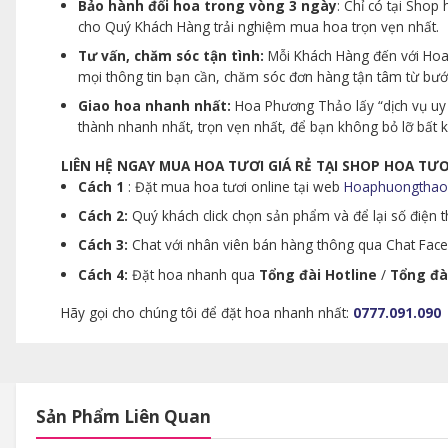
Bảo hành đổi hoa trong vòng 3 ngày
: Chỉ có tại Sho
cho Quý Khách Hàng trải nghiệm mua hoa trọn vẹn nhất.
Tư vấn, chăm sóc tận tình:
Mỗi Khách Hàng đến với Hoa 
mọi thông tin bạn cần, chăm sóc đơn hàng tận tâm từ bư
Giao hoa nhanh nhất:
Hoa Phương Thảo lấy “dịch vụ uy 
thành nhanh nhất, trọn vẹn nhất, để bạn không bỏ lỡ bất
LIÊN HỆ NGAY MUA HOA TƯƠI GIÁ RẺ TẠI SHOP HOA T
Cách 1
: Đặt mua hoa tươi online tại web
Hoaphuongthao
Cách 2:
Quý khách click chọn sản phẩm và để lại số điện th
Cách 3:
Chat với nhân viên bán hàng thông qua Chat Faceb
Cách 4:
Đặt hoa nhanh qua
Tổng đài Hotline
/
Tổng đà
Hãy gọi cho chúng tôi để đặt hoa nhanh nhất:
0777.091.090
Sản Phẩm Liên Quan