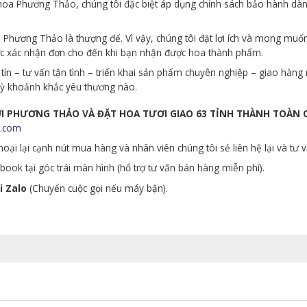
p hoa Phương Thảo, chúng tôi đặc biệt áp dụng chính sách bảo hành d
Phương Thảo là thượng đế. Vì vậy, chúng tôi đặt lợi ích và mong muố
ớc xác nhận đơn cho đến khi bạn nhận được hoa thành phẩm.
tín – tư vấn tận tình – triển khai sản phẩm chuyên nghiệp – giao hà
 kỳ khoảnh khắc yêu thương nào.
ƯƠI PHƯƠNG THẢO VÀ ĐẶT HOA TƯƠI GIAO 63 TỈNH THÀNH TOÀN
.com
oại lại cạnh nút mua hàng và nhân viên chúng tôi sẻ liên hệ lại và tư 
ook tại góc trái màn hình (hổ trợ tư vấn bán hàng miễn phí).
i Zalo
(Chuyển cuộc gọi nếu máy bận).