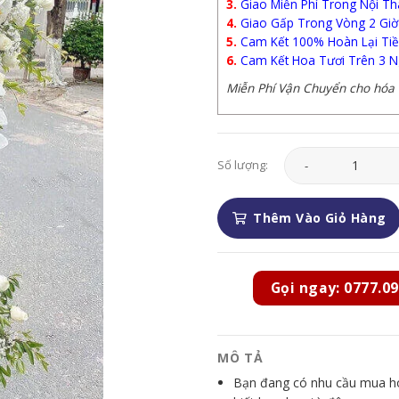
3.
Giao Miễn Phí Trong Nội Th
4.
Giao Gấp Trong Vòng 2 Giờ
5.
Cam Kết 100% Hoàn Lại Tiề
6.
Cam Kết Hoa Tươi Trên 3 N
Miễn Phí Vận Chuyển cho hóa đ
Hoa Chia Buồn - HCB
Số lượng:
Thêm Vào Giỏ Hàng
Gọi ngay: 0777.09
MÔ TẢ
Bạn đang có nhu cầu mua hoa