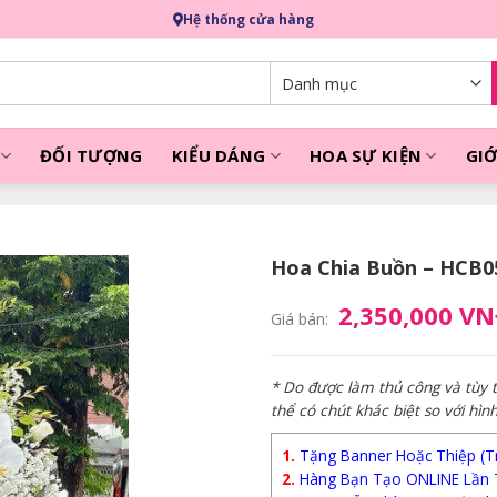
Hệ thống cửa hàng
ĐỐI TƯỢNG
KIỂU DÁNG
HOA SỰ KIỆN
GIỚ
Hoa Chia Buồn – HCB0
2,350,000 V
Giá bán:
* Do được làm thủ công và tùy
thể có chút khác biệt so với hìn
1.
Tặng Banner Hoặc Thiệp (Trị
2.
Hàng Bạn Tạo ONLINE Lần 