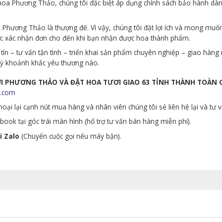
p hoa Phương Thảo, chúng tôi đặc biệt áp dụng chính sách bảo hành d
Phương Thảo là thượng đế. Vì vậy, chúng tôi đặt lợi ích và mong muố
ớc xác nhận đơn cho đến khi bạn nhận được hoa thành phẩm.
tín – tư vấn tận tình – triển khai sản phẩm chuyên nghiệp – giao hà
 kỳ khoảnh khắc yêu thương nào.
ƯƠI PHƯƠNG THẢO VÀ ĐẶT HOA TƯƠI GIAO 63 TỈNH THÀNH TOÀN
.com
oại lại cạnh nút mua hàng và nhân viên chúng tôi sẻ liên hệ lại và tư 
ook tại góc trái màn hình (hổ trợ tư vấn bán hàng miễn phí).
i Zalo
(Chuyển cuộc gọi nếu máy bận).