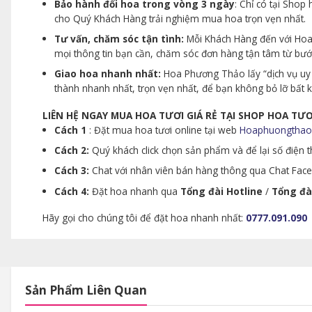
Bảo hành đổi hoa trong vòng 3 ngày
: Chỉ có tại Sho
cho Quý Khách Hàng trải nghiệm mua hoa trọn vẹn nhất.
Tư vấn, chăm sóc tận tình:
Mỗi Khách Hàng đến với Hoa 
mọi thông tin bạn cần, chăm sóc đơn hàng tận tâm từ bư
Giao hoa nhanh nhất:
Hoa Phương Thảo lấy “dịch vụ uy 
thành nhanh nhất, trọn vẹn nhất, để bạn không bỏ lỡ bất
LIÊN HỆ NGAY MUA HOA TƯƠI GIÁ RẺ TẠI SHOP HOA T
Cách 1
: Đặt mua hoa tươi online tại web
Hoaphuongthao
Cách 2:
Quý khách click chọn sản phẩm và để lại số điện th
Cách 3:
Chat với nhân viên bán hàng thông qua Chat Faceb
Cách 4:
Đặt hoa nhanh qua
Tổng đài Hotline
/
Tổng đà
Hãy gọi cho chúng tôi để đặt hoa nhanh nhất:
0777.091.090
Sản Phẩm Liên Quan