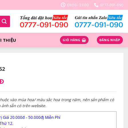
06:00 - 23:00
0777-091-090
I THIỆU
GIỎ HÀNG
ĐĂNG NHẬP
52
NĐ
 thuộc vào mùa hoa/ màu sắc hoa trong năm, nên sản phẩm có
h ảnh sẵn có trên website.
 Giá 20.000đ - 50.000đ) Miễn Phí
Thứ 12.