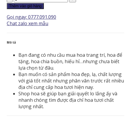
Chia
Thêm vào giỏ hàng
Buồn
Gọi ngay: 0777.091.090
-
Chat zalo xem mẫu
HCB057
số
lượng
Mô tả
Bạn đang có nhu cầu mua hoa trang trí, hoa để
tặng, hoa chia buồn, hiếu hỉ…nhưng chưa biết
lựa chọn từ đâu.
Bạn muốn có sản phẩm hoa đẹp, lạ, chất lượng
với giá tốt nhất nhưng phân vân trước rất nhiều
địa chỉ cung cấp hoa tươi hiện nay.
Shop hoa sẽ giúp bạn giải quyết lo lắng ấy và
nhanh chóng tìm được địa chỉ hoa tươi chất
lượng nhất.