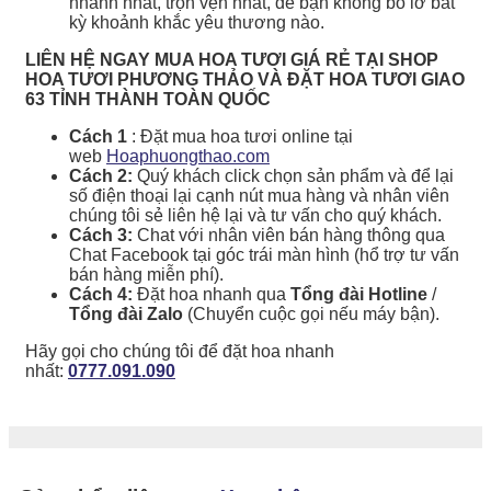
nhanh nhất, trọn vẹn nhất, để bạn không bỏ lỡ bất
kỳ khoảnh khắc yêu thương nào.
LIÊN HỆ NGAY MUA HOA TƯƠI GIÁ RẺ TẠI SHOP
HOA TƯƠI PHƯƠNG THẢO VÀ ĐẶT HOA TƯƠI GIAO
63 TỈNH THÀNH TOÀN QUỐC
Cách 1
: Đặt mua hoa tươi online tại
web
Hoaphuongthao.com
Cách 2:
Quý khách click chọn sản phẩm và để lại
số điện thoại lại cạnh nút mua hàng và nhân viên
chúng tôi sẻ liên hệ lại và tư vấn cho quý khách.
Cách 3:
Chat với nhân viên bán hàng thông qua
Chat Facebook tại góc trái màn hình (hổ trợ tư vấn
bán hàng miễn phí).
Cách 4:
Đặt hoa nhanh qua
Tổng đài Hotline
/
Tổng đài Zalo
(Chuyển cuộc gọi nếu máy bận).
Hãy gọi cho chúng tôi để đặt hoa nhanh
nhất:
0777.091.090