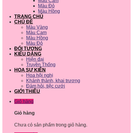
Màu Cam
Màu Đỏ
Màu Hồng
TRANG CHỦ
CHỦ ĐỀ
Màu Vàng
Màu Cam
Màu Hồng
Màu Đỏ
ĐỐI TƯỢNG
KIỂU DÁNG
Hiện đại
Truyền Thống
HOA SỰ KIỆN
Hoa hội nghị
Khánh thành, khai trương
Đám hỏi, tiệc cưới
GIỚI THIỆU
Giỏ hàng
Giỏ hàng
Chưa có sản phẩm trong giỏ hàng.