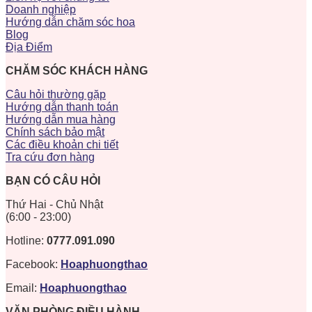
Doanh nghiệp
Hướng dẫn chăm sóc hoa
Blog
Địa Điểm
CHĂM SÓC KHÁCH HÀNG
Câu hỏi thường gặp
Hướng dẫn thanh toán
Hướng dẫn mua hàng
Chính sách bảo mật
Các điều khoản chi tiết
Tra cứu đơn hàng
BẠN CÓ CÂU HỎI
Thứ Hai - Chủ Nhật
(6:00 - 23:00)
Hotline:
0777.091.090
Facebook:
Hoaphuongthao
Email:
Hoaphuongthao
VĂN PHÒNG ĐIỀU HÀNH