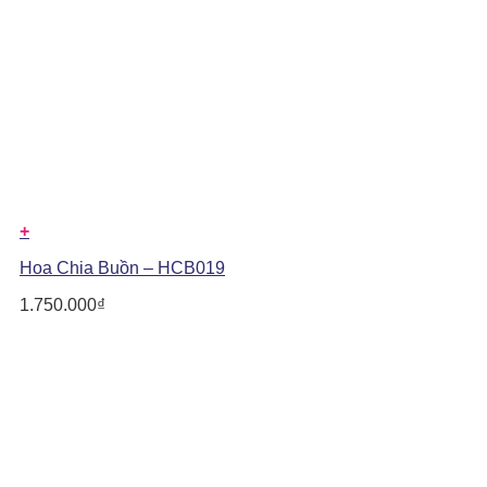
+
Hoa Chia Buồn – HCB019
1.750.000
₫