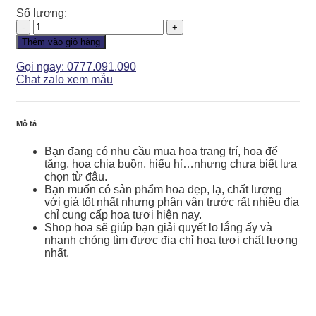
Số lượng:
Hoa
Chia
Thêm vào giỏ hàng
Buồn
-
Gọi ngay: 0777.091.090
HCB061
Chat zalo xem mẫu
số
lượng
Mô tả
Bạn đang có nhu cầu mua hoa trang trí, hoa để
tặng, hoa chia buồn, hiếu hỉ…nhưng chưa biết lựa
chọn từ đâu.
Bạn muốn có sản phẩm hoa đẹp, lạ, chất lượng
với giá tốt nhất nhưng phân vân trước rất nhiều địa
chỉ cung cấp hoa tươi hiện nay.
Shop hoa sẽ giúp bạn giải quyết lo lắng ấy và
nhanh chóng tìm được địa chỉ hoa tươi chất lượng
nhất.