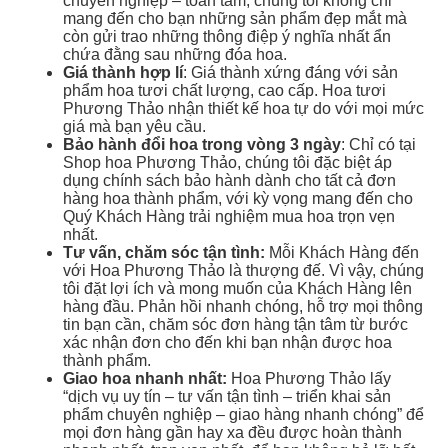
chuyên nghiệp – toàn tâm, chúng tôi không chỉ
mang đến cho bạn những sản phẩm đẹp mắt mà
còn gửi trao những thông điệp ý nghĩa nhất ẩn
chứa đằng sau những đóa hoa.
Giá thành hợp lí
: Giá thành xứng đáng với sản
phẩm hoa tươi chất lượng, cao cấp. Hoa tươi
Phương Thảo nhận thiết kế hoa tự do với mọi mức
giá mà bạn yêu cầu.
Bảo hành đổi hoa trong vòng 3 ngày
: Chỉ có tại
Shop hoa Phương Thảo, chúng tôi đặc biệt áp
dụng chính sách bảo hành dành cho tất cả đơn
hàng hoa thành phẩm, với kỳ vọng mang đến cho
Quý Khách Hàng trải nghiệm mua hoa trọn vẹn
nhất.
Tư vấn, chăm sóc tận tình:
Mỗi Khách Hàng đến
với Hoa Phương Thảo là thượng đế. Vì vậy, chúng
tôi đặt lợi ích và mong muốn của Khách Hàng lên
hàng đầu. Phản hồi nhanh chóng, hỗ trợ mọi thông
tin bạn cần, chăm sóc đơn hàng tận tâm từ bước
xác nhận đơn cho đến khi bạn nhận được hoa
thành phẩm.
Giao hoa nhanh nhất:
Hoa Phương Thảo lấy
“dịch vụ uy tín – tư vấn tận tình – triển khai sản
phẩm chuyên nghiệp – giao hàng nhanh chóng” để
mọi đơn hàng gần hay xa đều được hoàn thành