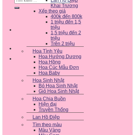
Lan Hồ Điệp
kiếm:
Khai Trương
Xếp theo giá
400k đến 800k
1 triệu đến 1,5
triệu
1,5 triệu đến 2
triệu
Trên 2 triệu
Hoa Tình Yêu
Hoa Hướng Dương
Hoa Hồng
Hoa Cúc Mẫu Đơn
Hoa Baby
Hoa Sinh Nhật
Bó Hoa Sinh Nhật
Giỏ Hoa Sinh Nhật
Hoa Chia Buồn
Hiện đại
Truyền Thống
Lan Hồ Điệp
Tìm theo màu
Màu Vàng