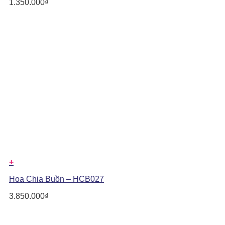
1.350.000
₫
+
Hoa Chia Buồn – HCB027
3.850.000
₫