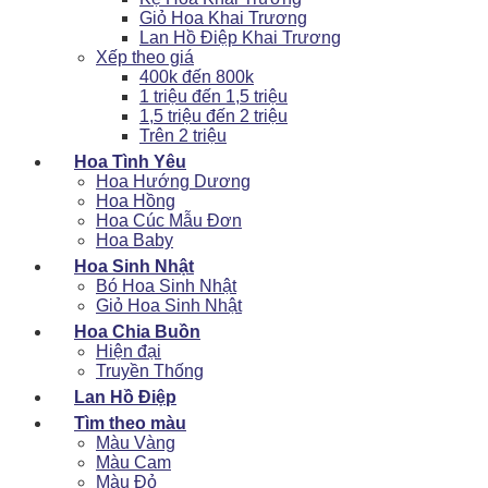
Giỏ Hoa Khai Trương
Lan Hồ Điệp Khai Trương
Xếp theo giá
400k đến 800k
1 triệu đến 1,5 triệu
1,5 triệu đến 2 triệu
Trên 2 triệu
Hoa Tình Yêu
Hoa Hướng Dương
Hoa Hồng
Hoa Cúc Mẫu Đơn
Hoa Baby
Hoa Sinh Nhật
Bó Hoa Sinh Nhật
Giỏ Hoa Sinh Nhật
Hoa Chia Buồn
Hiện đại
Truyền Thống
Lan Hồ Điệp
Tìm theo màu
Màu Vàng
Màu Cam
Màu Đỏ