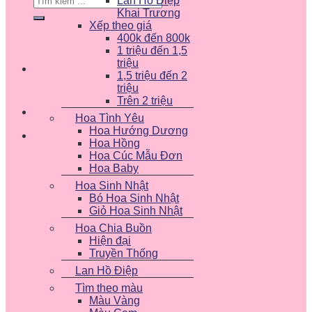
Lan Hồ Điệp
kiếm:
Khai Trương
Xếp theo giá
400k đến 800k
1 triệu đến 1,5
triệu
1,5 triệu đến 2
triệu
Trên 2 triệu
Hoa Tình Yêu
Hoa Hướng Dương
Hoa Hồng
Hoa Cúc Mẫu Đơn
Hoa Baby
Hoa Sinh Nhật
Bó Hoa Sinh Nhật
Giỏ Hoa Sinh Nhật
Hoa Chia Buồn
Hiện đại
Truyền Thống
Lan Hồ Điệp
Tìm theo màu
Màu Vàng