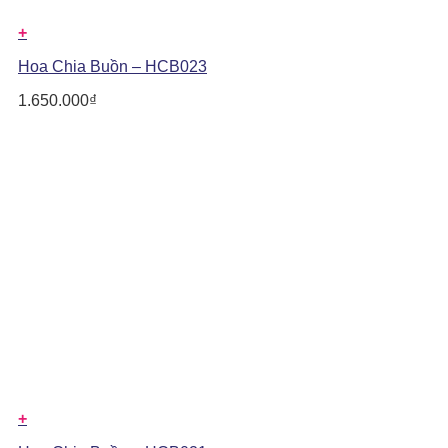
+
Hoa Chia Buồn – HCB023
1.650.000
₫
+