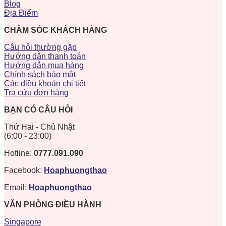
Blog
Địa Điểm
CHĂM SÓC KHÁCH HÀNG
Câu hỏi thường gặp
Hướng dẫn thanh toán
Hướng dẫn mua hàng
Chính sách bảo mật
Các điều khoản chi tiết
Tra cứu đơn hàng
BẠN CÓ CÂU HỎI
Thứ Hai - Chủ Nhật
(6:00 - 23:00)
Hotline:
0777.091.090
Facebook:
Hoaphuongthao
Email:
Hoaphuongthao
VĂN PHÒNG ĐIỀU HÀNH
Singapore