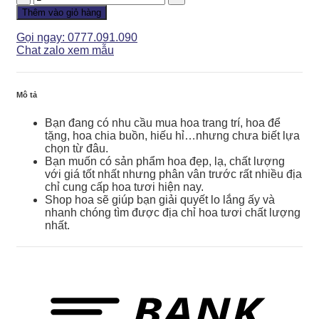
Chia
Thêm vào giỏ hàng
Buồn
-
Gọi ngay: 0777.091.090
Không
Chat zalo xem mẫu
Quên
-
CB107
Mô tả
số
lượng
Bạn đang có nhu cầu mua hoa trang trí, hoa để
tặng, hoa chia buồn, hiếu hỉ…nhưng chưa biết lựa
chọn từ đâu.
Bạn muốn có sản phẩm hoa đẹp, lạ, chất lượng
với giá tốt nhất nhưng phân vân trước rất nhiều địa
chỉ cung cấp hoa tươi hiện nay.
Shop hoa sẽ giúp bạn giải quyết lo lắng ấy và
nhanh chóng tìm được địa chỉ hoa tươi chất lượng
nhất.