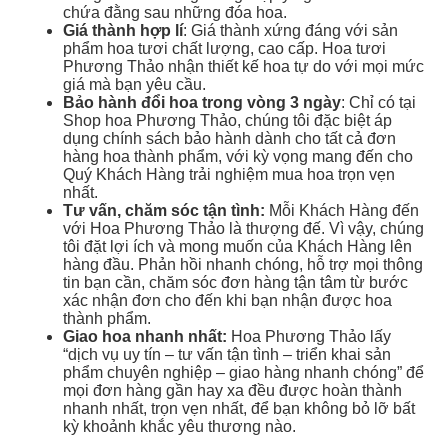
chứa đằng sau những đóa hoa.
Giá thành hợp lí
: Giá thành xứng đáng với sản
phẩm hoa tươi chất lượng, cao cấp. Hoa tươi
Phương Thảo nhận thiết kế hoa tự do với mọi mức
giá mà bạn yêu cầu.
Bảo hành đổi hoa trong vòng 3 ngày
: Chỉ có tại
Shop hoa Phương Thảo, chúng tôi đặc biệt áp
dụng chính sách bảo hành dành cho tất cả đơn
hàng hoa thành phẩm, với kỳ vọng mang đến cho
Quý Khách Hàng trải nghiệm mua hoa trọn vẹn
nhất.
Tư vấn, chăm sóc tận tình:
Mỗi Khách Hàng đến
với Hoa Phương Thảo là thượng đế. Vì vậy, chúng
tôi đặt lợi ích và mong muốn của Khách Hàng lên
hàng đầu. Phản hồi nhanh chóng, hỗ trợ mọi thông
tin bạn cần, chăm sóc đơn hàng tận tâm từ bước
xác nhận đơn cho đến khi bạn nhận được hoa
thành phẩm.
Giao hoa nhanh nhất:
Hoa Phương Thảo lấy
“dịch vụ uy tín – tư vấn tận tình – triển khai sản
phẩm chuyên nghiệp – giao hàng nhanh chóng” để
mọi đơn hàng gần hay xa đều được hoàn thành
nhanh nhất, trọn vẹn nhất, để bạn không bỏ lỡ bất
kỳ khoảnh khắc yêu thương nào.