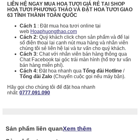
LIÊN HỆ NGAY MUA HOA TƯƠI GIÁ RẺ TẠI SHOP
HOA TƯƠI PHƯƠNG THẢO VÀ ĐẶT HOA TƯƠI GIAO
63 TỈNH THÀNH TOÀN QUỐC
Cách 1
: Đặt mua hoa tươi online tại
web
Hoaphuongthao.com
Cách 2:
Quý khách click chọn sản phẩm và để lại
số điện thoại lại cạnh nút mua hàng và nhân viên
chúng tôi sẻ liên hệ lại và tư vấn cho quý khách.
Cách 3:
Chat với nhân viên bán hàng thông qua
Chat Facebook tại góc trái màn hình (hổ trợ tư vấn
bán hàng miễn phí).
Cách 4:
Đặt hoa nhanh qua
Tổng đài Hotline
/
Tổng đài Zalo
(Chuyển cuộc gọi nếu máy bận).
Hãy gọi cho chúng tôi để đặt hoa nhanh
nhất:
0777.091.090
Sản phẩm liên quan
Xem thêm