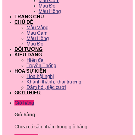
Màu Cam
Màu Đỏ
Màu Hồng
TRANG CHỦ
CHỦ ĐỀ
Màu Vàng
Màu Cam
Màu Hồng
Màu Đỏ
ĐỐI TƯỢNG
KIỂU DÁNG
Hiện đại
Truyền Thống
HOA SỰ KIỆN
Hoa hội nghị
Khánh thành, khai trương
Đám hỏi, tiệc cưới
GIỚI THIỆU
Giỏ hàng
Giỏ hàng
Chưa có sản phẩm trong giỏ hàng.