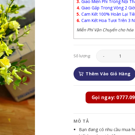
3.
Giao Miễn Phí Trong Nội Th
4.
Giao Gấp Trong Vòng 2 Giờ
5.
Cam Kết 100% Hoàn Lại Tiề
6.
Cam Kết Hoa Tươi Trên 3 N
Miễn Phí Vận Chuyển cho hóa đ
Hoa Chia Buồn - Lời 
Số lượng:
Thêm Vào Giỏ Hàng
Gọi ngay: 0777.09
MÔ TẢ
Bạn đang có nhu cầu mua hoa