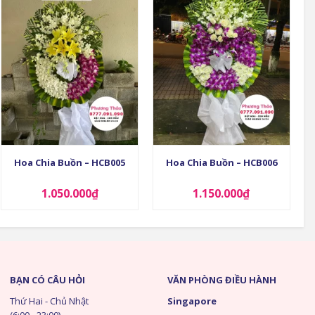
+
+
Hoa Chia Buồn – HCB005
Hoa Chia Buồn – HCB006
1.050.000
₫
1.150.000
₫
BẠN CÓ CÂU HỎI
VĂN PHÒNG ĐIỀU HÀNH
Thứ Hai - Chủ Nhật
Singapore
(6:00 - 23:00)