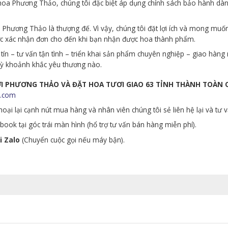
p hoa Phương Thảo, chúng tôi đặc biệt áp dụng chính sách bảo hành d
Phương Thảo là thượng đế. Vì vậy, chúng tôi đặt lợi ích và mong muố
ớc xác nhận đơn cho đến khi bạn nhận được hoa thành phẩm.
tín – tư vấn tận tình – triển khai sản phẩm chuyên nghiệp – giao hà
 kỳ khoảnh khắc yêu thương nào.
ƯƠI PHƯƠNG THẢO VÀ ĐẶT HOA TƯƠI GIAO 63 TỈNH THÀNH TOÀN
.com
oại lại cạnh nút mua hàng và nhân viên chúng tôi sẻ liên hệ lại và tư 
ook tại góc trái màn hình (hổ trợ tư vấn bán hàng miễn phí).
i Zalo
(Chuyển cuộc gọi nếu máy bận).