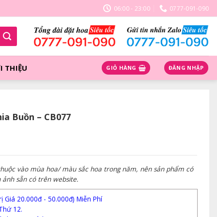
06:00 - 23:00
0777-091-090
I THIỆU
GIỎ HÀNG
ĐĂNG NHẬP
hia Buồn – CB077
 thuộc vào mùa hoa/ màu sắc hoa trong năm, nên sản phẩm có
h ảnh sẵn có trên website.
 Giá 20.000đ - 50.000đ) Miễn Phí
Thứ 12.