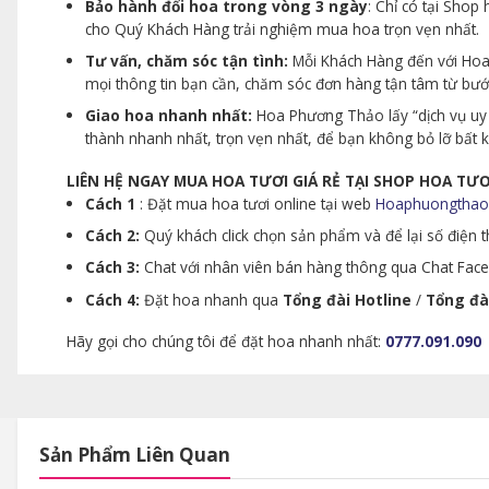
Bảo hành đổi hoa trong vòng 3 ngày
: Chỉ có tại Sho
cho Quý Khách Hàng trải nghiệm mua hoa trọn vẹn nhất.
Tư vấn, chăm sóc tận tình:
Mỗi Khách Hàng đến với Hoa 
mọi thông tin bạn cần, chăm sóc đơn hàng tận tâm từ bư
Giao hoa nhanh nhất:
Hoa Phương Thảo lấy “dịch vụ uy 
thành nhanh nhất, trọn vẹn nhất, để bạn không bỏ lỡ bất
LIÊN HỆ NGAY MUA HOA TƯƠI GIÁ RẺ TẠI SHOP HOA T
Cách 1
: Đặt mua hoa tươi online tại web
Hoaphuongthao
Cách 2:
Quý khách click chọn sản phẩm và để lại số điện th
Cách 3:
Chat với nhân viên bán hàng thông qua Chat Faceb
Cách 4:
Đặt hoa nhanh qua
Tổng đài Hotline
/
Tổng đà
Hãy gọi cho chúng tôi để đặt hoa nhanh nhất:
0777.091.090
Sản Phẩm Liên Quan