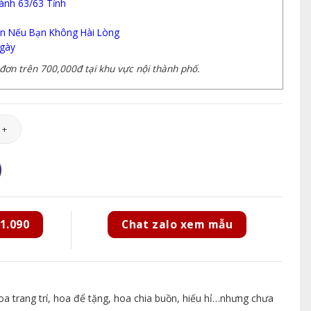
ành 63/63 Tỉnh
n Nếu Bạn Không Hài Lòng
gày
ơn trên 700,000đ tại khu vực nội thành phố.
Chia Buồn - CB077 số lượng
1.090
Chat zalo xem mẫu
 trang trí, hoa để tặng, hoa chia buồn, hiếu hỉ…nhưng chưa