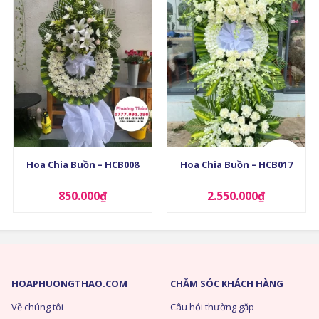
+
+
Hoa Chia Buồn – HCB008
Hoa Chia Buồn – HCB017
850.000
₫
2.550.000
₫
HOAPHUONGTHAO.COM
CHĂM SÓC KHÁCH HÀNG
Về chúng tôi
Câu hỏi thường gặp