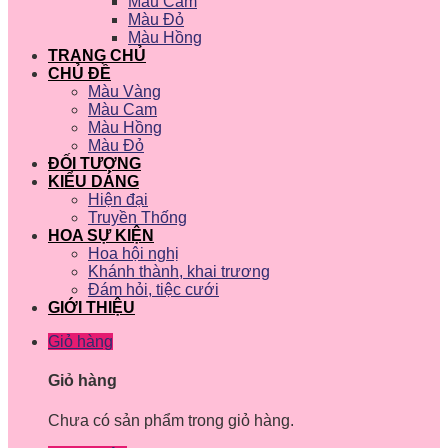
Màu Cam
Màu Đỏ
Màu Hồng
TRANG CHỦ
CHỦ ĐỀ
Màu Vàng
Màu Cam
Màu Hồng
Màu Đỏ
ĐỐI TƯỢNG
KIỂU DÁNG
Hiện đại
Truyền Thống
HOA SỰ KIỆN
Hoa hội nghị
Khánh thành, khai trương
Đám hỏi, tiệc cưới
GIỚI THIỆU
Giỏ hàng
Giỏ hàng
Chưa có sản phẩm trong giỏ hàng.