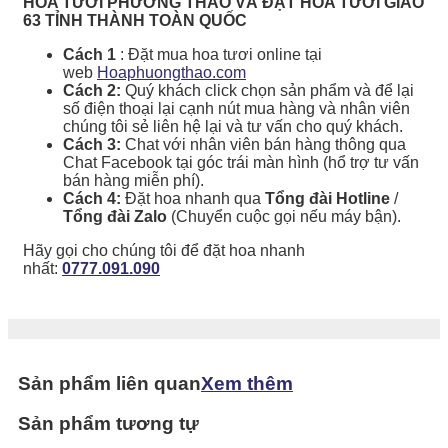
HOA TƯƠI PHƯƠNG THẢO VÀ ĐẶT HOA TƯƠI GIAO
63 TỈNH THÀNH TOÀN QUỐC
Cách 1
: Đặt mua hoa tươi online tại
web
Hoaphuongthao.com
Cách 2:
Quý khách click chọn sản phẩm và để lại
số điện thoại lại cạnh nút mua hàng và nhân viên
chúng tôi sẻ liên hệ lại và tư vấn cho quý khách.
Cách 3:
Chat với nhân viên bán hàng thông qua
Chat Facebook tại góc trái màn hình (hổ trợ tư vấn
bán hàng miễn phí).
Cách 4:
Đặt hoa nhanh qua
Tổng đài Hotline
/
Tổng đài Zalo
(Chuyển cuộc gọi nếu máy bận).
Hãy gọi cho chúng tôi để đặt hoa nhanh
nhất:
0777.091.090
Sản phẩm liên quan
Xem thêm
Sản phẩm tương tự