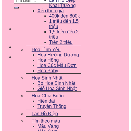
Lan Hồ Điệp
kiếm:
Khai Trương
Xếp theo giá
400k đến 800k
1 triệu đến 1,5
triệu
1,5 triệu đến 2
triệu
Trên 2 triệu
Hoa Tình Yêu
Hoa Hướng Dương
Hoa Hồng
Hoa Cúc Mẫu Đơn
Hoa Baby
Hoa Sinh Nhật
Bó Hoa Sinh Nhật
Giỏ Hoa Sinh Nhật
Hoa Chia Buồn
Hiện đại
Truyền Thống
Lan Hồ Điệp
Tìm theo màu
Màu Vàng