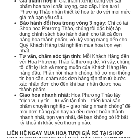
Giá thành hợp lí
: Giá thành xứng đáng với sản
phẩm hoa tươi chất lượng, cao cấp. Hoa tươi
Phương Thảo nhận thiết kế hoa tự do với mọi mức
giá mà bạn yêu cầu.
Bảo hành đổi hoa trong vòng 3 ngày
: Chỉ có tại
Shop hoa Phương Thảo, chúng tôi đặc biệt áp
dụng chính sách bảo hành dành cho tất cả đơn
hàng hoa thành phẩm, với kỳ vọng mang đến cho
Quý Khách Hàng trải nghiệm mua hoa trọn vẹn
nhất.
Tư vấn, chăm sóc tận tình:
Mỗi Khách Hàng đến
với Hoa Phương Thảo là thượng đế. Vì vậy, chúng
tôi đặt lợi ích và mong muốn của Khách Hàng lên
hàng đầu. Phản hồi nhanh chóng, hỗ trợ mọi thông
tin bạn cần, chăm sóc đơn hàng tận tâm từ bước
xác nhận đơn cho đến khi bạn nhận được hoa
thành phẩm.
Giao hoa nhanh nhất:
Hoa Phương Thảo lấy
“dịch vụ uy tín – tư vấn tận tình – triển khai sản
phẩm chuyên nghiệp – giao hàng nhanh chóng” để
mọi đơn hàng gần hay xa đều được hoàn thành
nhanh nhất, trọn vẹn nhất, để bạn không bỏ lỡ bất
kỳ khoảnh khắc yêu thương nào.
LIÊN HỆ NGAY MUA HOA TƯƠI GIÁ RẺ TẠI SHOP