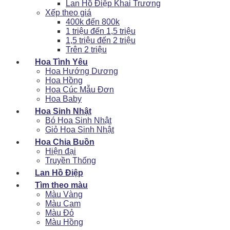
Lan Hồ Điệp Khai Trương
Xếp theo giá
400k đến 800k
1 triệu đến 1,5 triệu
1,5 triệu đến 2 triệu
Trên 2 triệu
Hoa Tình Yêu
Hoa Hướng Dương
Hoa Hồng
Hoa Cúc Mẫu Đơn
Hoa Baby
Hoa Sinh Nhật
Bó Hoa Sinh Nhật
Giỏ Hoa Sinh Nhật
Hoa Chia Buồn
Hiện đại
Truyền Thống
Lan Hồ Điệp
Tìm theo màu
Màu Vàng
Màu Cam
Màu Đỏ
Màu Hồng