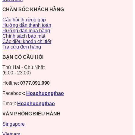
CHĂM SÓC KHÁCH HÀNG
Câu hỏi thường gặp
Hướng dẫn thanh toán
Hướng dẫn mua hàng
Chính sách bảo mật
Các điều khoản chi tiết
Tra cứu đơn hàng
BẠN CÓ CÂU HỎI
Thứ Hai - Chủ Nhật
(6:00 - 23:00)
Hotline:
0777.091.090
Facebook:
Hoaphuongthao
Email:
Hoaphuongthao
VĂN PHÒNG ĐIỀU HÀNH
Singapore
Vietnam