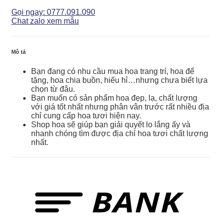
Buồn
-
Gọi ngay: 0777.091.090
Lời
Chat zalo xem mẫu
Cuối
-
CB110
Mô tả
số
lượng
Bạn đang có nhu cầu mua hoa trang trí, hoa để
tặng, hoa chia buồn, hiếu hỉ…nhưng chưa biết lựa
chọn từ đâu.
Bạn muốn có sản phẩm hoa đẹp, lạ, chất lượng
với giá tốt nhất nhưng phân vân trước rất nhiều địa
chỉ cung cấp hoa tươi hiện nay.
Shop hoa sẽ giúp bạn giải quyết lo lắng ấy và
nhanh chóng tìm được địa chỉ hoa tươi chất lượng
nhất.