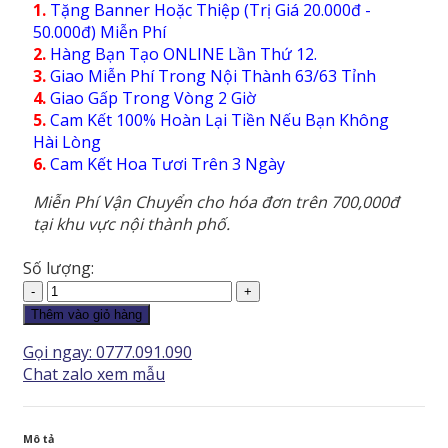
1.
Tặng Banner Hoặc Thiệp (Trị Giá 20.000đ -
50.000đ) Miễn Phí
2.
Hàng Bạn Tạo ONLINE Lần Thứ 12.
3.
Giao Miễn Phí Trong Nội Thành 63/63 Tỉnh
4.
Giao Gấp Trong Vòng 2 Giờ
5.
Cam Kết 100% Hoàn Lại Tiền Nếu Bạn Không
Hài Lòng
6.
Cam Kết Hoa Tươi Trên 3 Ngày
Miễn Phí Vận Chuyển cho hóa đơn trên 700,000đ
tại khu vực nội thành phố.
Số lượng:
Hoa
Chia
Thêm vào giỏ hàng
Buồn
Gọi ngay: 0777.091.090
-
Chat zalo xem mẫu
Tưởng
Niệm
-
Mô tả
CB102