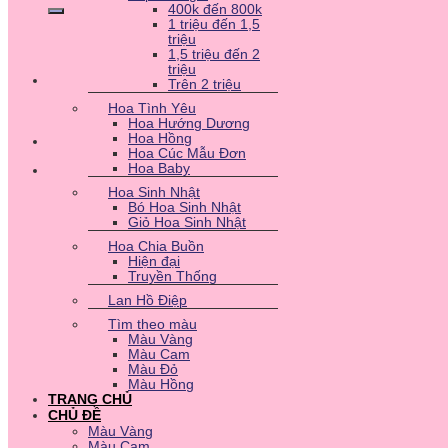
400k đến 800k
1 triệu đến 1,5
triệu
1,5 triệu đến 2
triệu
Trên 2 triệu
Hoa Tình Yêu
Hoa Hướng Dương
Hoa Hồng
Hoa Cúc Mẫu Đơn
Hoa Baby
Hoa Sinh Nhật
Bó Hoa Sinh Nhật
Giỏ Hoa Sinh Nhật
Hoa Chia Buồn
Hiện đại
Truyền Thống
Lan Hồ Điệp
Tìm theo màu
Màu Vàng
Màu Cam
Màu Đỏ
Màu Hồng
TRANG CHỦ
CHỦ ĐỀ
Màu Vàng
Màu Cam