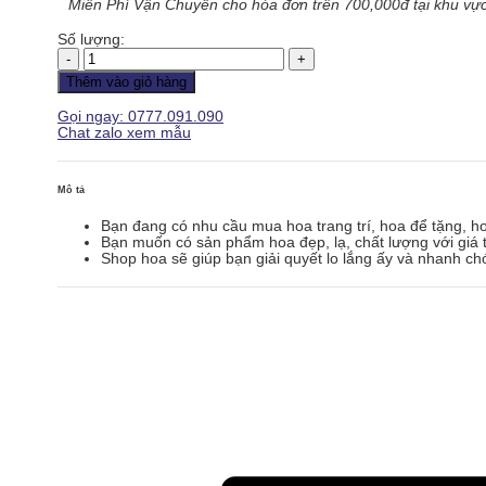
Miễn Phí Vận Chuyển cho hóa đơn trên 700,000đ tại khu vực
Số lượng:
Hoa
Khai
Thêm vào giỏ hàng
Trương
-
Gọi ngay: 0777.091.090
Mã
Chat zalo xem mẫu
Đáo
Thành
Công
-
Mô tả
KT121
số
Bạn đang có nhu cầu mua hoa trang trí, hoa để tặng, h
lượng
Bạn muốn có sản phẩm hoa đẹp, lạ, chất lượng với giá t
Shop hoa sẽ giúp bạn giải quyết lo lắng ấy và nhanh ch