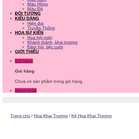
Màu Hồng
Màu Đỏ
ĐỐI TƯỢNG
KIỂU DÁNG
Hiện đại
Truyền Thống
HOA SỰ KIỆN
Hoa hội nghị
Khánh thành, khai trương
Đám hỏi, tiệc cưới
GIỚI THIỆU
Giỏ hàng
Giỏ hàng
Chưa có sản phẩm trong giỏ hàng.
Đăng nhập
Trang chủ
/
Hoa Khai Trương
/
Kệ Hoa Khai Trương