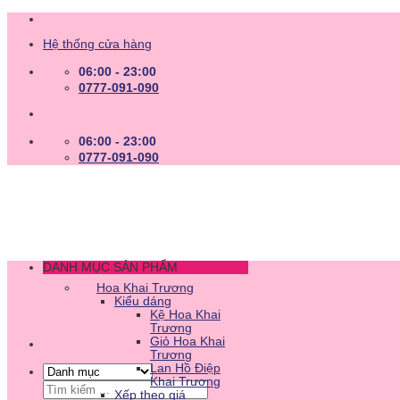
Skip
to
Hệ thống cửa hàng
content
06:00 - 23:00
0777-091-090
06:00 - 23:00
0777-091-090
DANH MỤC SẢN PHẨM
Hoa Khai Trương
Kiểu dáng
Kệ Hoa Khai
Trương
Giỏ Hoa Khai
Trương
Lan Hồ Điệp
Khai Trương
Tìm
Xếp theo giá
kiếm: