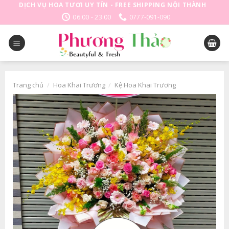
Skip
DỊCH VỤ HOA TƯƠI UY TÍN - FREE SHIPPING NỘI THÀNH
to
06:00 - 23:00
0777-091-090
content
Trang chủ
/
Hoa Khai Trương
/
Kệ Hoa Khai Trương