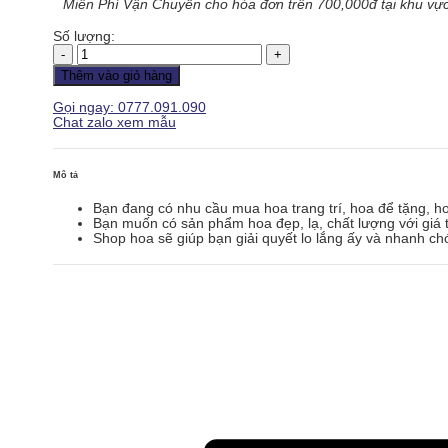
Miễn Phí Vận Chuyển cho hóa đơn trên 700,000đ tại khu vực
Số lượng:
Hoa
Khai
Thêm vào giỏ hàng
Trương
-
Gọi ngay: 0777.091.090
Nổi
Chat zalo xem mẫu
Bật
-
KT079
số
Mô tả
lượng
Bạn đang có nhu cầu mua hoa trang trí, hoa để tặng, h
Bạn muốn có sản phẩm hoa đẹp, lạ, chất lượng với giá t
Shop hoa sẽ giúp bạn giải quyết lo lắng ấy và nhanh ch