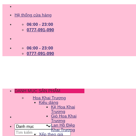
Skip
to
Hệ thống cửa hàng
content
06:00 - 23:00
0777-091-090
06:00 - 23:00
0777-091-090
DANH MỤC SẢN PHẨM
Hoa Khai Trương
Kiểu dáng
Kệ Hoa Khai
Trương
Giỏ Hoa Khai
Trương
Lan Hồ Điệp
Khai Trương
Tìm
Xếp theo giá
kiếm: