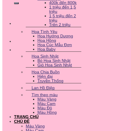
400k đến 800k
1 triệu đến 1,5
triệu
1,5 triệu đến 2
triệu
Trên 2 triệu
Hoa Tình Yêu
Hoa Hướng Dương
Hoa Hồng
Hoa Cúc Mẫu Đơn
Hoa Baby
Hoa Sinh Nhật
Bó Hoa Sinh Nhật
Giỏ Hoa Sinh Nhật
Hoa Chia Buồn
Hiện đại
Truyền Thống
Lan Hồ Điệp
Tìm theo màu
Màu Vàng
Màu Cam
Màu Đỏ
Màu Hồng
TRANG CHỦ
CHỦ ĐỀ
Màu Vàng
Màu Cam