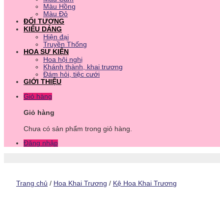
Màu Hồng
Màu Đỏ
ĐỐI TƯỢNG
KIỂU DÁNG
Hiện đại
Truyền Thống
HOA SỰ KIỆN
Hoa hội nghị
Khánh thành, khai trương
Đám hỏi, tiệc cưới
GIỚI THIỆU
Giỏ hàng
Giỏ hàng
Chưa có sản phẩm trong giỏ hàng.
Đăng nhập
Trang chủ
/
Hoa Khai Trương
/
Kệ Hoa Khai Trương