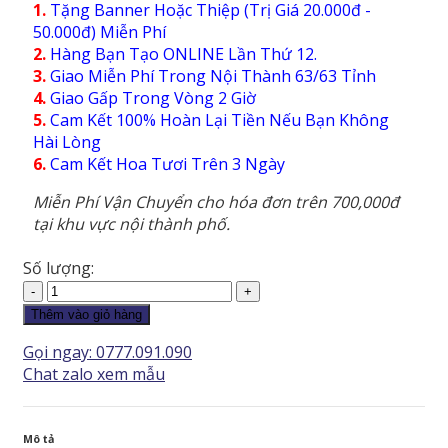
1.
Tặng Banner Hoặc Thiệp (Trị Giá 20.000đ -
50.000đ) Miễn Phí
2.
Hàng Bạn Tạo ONLINE Lần Thứ 12.
3.
Giao Miễn Phí Trong Nội Thành 63/63 Tỉnh
4.
Giao Gấp Trong Vòng 2 Giờ
5.
Cam Kết 100% Hoàn Lại Tiền Nếu Bạn Không
Hài Lòng
6.
Cam Kết Hoa Tươi Trên 3 Ngày
Miễn Phí Vận Chuyển cho hóa đơn trên 700,000đ
tại khu vực nội thành phố.
Số lượng:
Hoa
Khai
Thêm vào giỏ hàng
Trương
Gọi ngay: 0777.091.090
-
Chat zalo xem mẫu
Phấn
Khởi
-
Mô tả
KT078