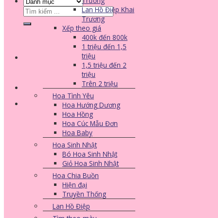
Trương
Lan Hồ Điệp Khai
Tìm
Trương
kiếm:
Xếp theo giá
400k đến 800k
1 triệu đến 1,5
triệu
1,5 triệu đến 2
triệu
Trên 2 triệu
Hoa Tình Yêu
Hoa Hướng Dương
Hoa Hồng
Hoa Cúc Mẫu Đơn
Hoa Baby
Hoa Sinh Nhật
Bó Hoa Sinh Nhật
Giỏ Hoa Sinh Nhật
Hoa Chia Buồn
Hiện đại
Truyền Thống
Lan Hồ Điệp