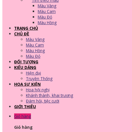
Tìm theo màu
Màu Vàng
Màu Cam
Màu Đỏ
Màu Hồng
TRANG CHỦ
CHỦ ĐỀ
Màu Vàng
Màu Cam
Màu Hồng
Màu Đỏ
ĐỐI TƯỢNG
KIỂU DÁNG
Hiện đại
Truyền Thống
HOA SỰ KIỆN
Hoa hội nghị
Khánh thành, khai trương
Đám hỏi, tiệc cưới
GIỚI THIỆU
Giỏ hàng
Giỏ hàng