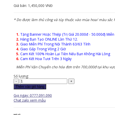
Giá bán:
1,450,000 VNĐ
* Do được làm thủ công và tùy thuộc vào mùa hoa/ màu sắc ho
1.
Tặng Banner Hoặc Thiệp (Trị Giá 20.000đ - 50.000đ) Miễn
2.
Hàng Bạn Tạo ONLINE Lần Thứ 12.
3.
Giao Miễn Phí Trong Nội Thành 63/63 Tỉnh
4.
Giao Gấp Trong Vòng 2 Giờ
5.
Cam Kết 100% Hoàn Lại Tiền Nếu Bạn Không Hài Lòng
6.
Cam Kết Hoa Tươi Trên 3 Ngày
Miễn Phí Vận Chuyển cho hóa đơn trên 700,000đ tại khu vực
Số lượng:
Hoa
Khai
Thêm vào giỏ hàng
Trương
Gọi ngay: 0777.091.090
-
Chat zalo xem mẫu
Tương
Phản
-
KT191
Mô tả