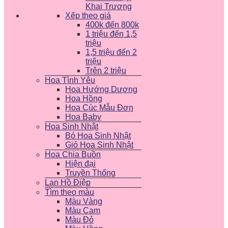
Khai Trương
Xếp theo giá
400k đến 800k
1 triệu đến 1,5
triệu
1,5 triệu đến 2
triệu
Trên 2 triệu
Hoa Tình Yêu
Hoa Hướng Dương
Hoa Hồng
Hoa Cúc Mẫu Đơn
Hoa Baby
Hoa Sinh Nhật
Bó Hoa Sinh Nhật
Giỏ Hoa Sinh Nhật
Hoa Chia Buồn
Hiện đại
Truyền Thống
Lan Hồ Điệp
Tìm theo màu
Màu Vàng
Màu Cam
Màu Đỏ