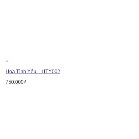
+
Hoa Tình Yêu – HTY002
750.000
₫