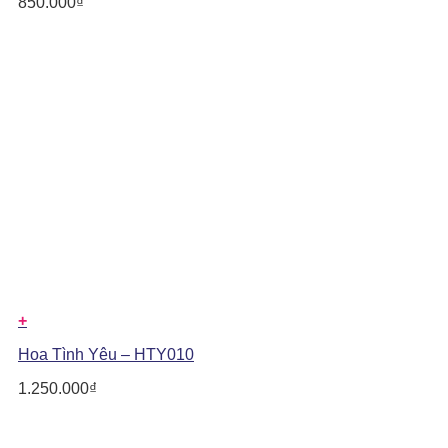
850.000
₫
+
Hoa Tình Yêu – HTY010
1.250.000
₫