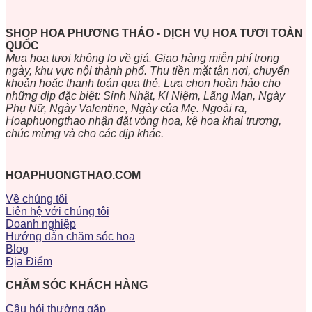
SHOP HOA PHƯƠNG THẢO - DỊCH VỤ HOA TƯƠI TOÀN
QUỐC
Mua hoa tươi không lo về giá. Giao hàng miễn phí trong
ngày, khu vực nội thành phố. Thu tiền mặt tận nơi, chuyển
khoản hoặc thanh toán qua thẻ. Lựa chọn hoàn hảo cho
những dịp đặc biệt: Sinh Nhật, Kỉ Niệm, Lãng Mạn, Ngày
Phụ Nữ, Ngày Valentine, Ngày của Mẹ. Ngoài ra,
Hoaphuongthao nhận đặt vòng hoa, kệ hoa khai trương,
chúc mừng và cho các dịp khác.
HOAPHUONGTHAO.COM
Về chúng tôi
Liên hệ với chúng tôi
Doanh nghiệp
Hướng dẫn chăm sóc hoa
Blog
Địa Điểm
CHĂM SÓC KHÁCH HÀNG
Câu hỏi thường gặp