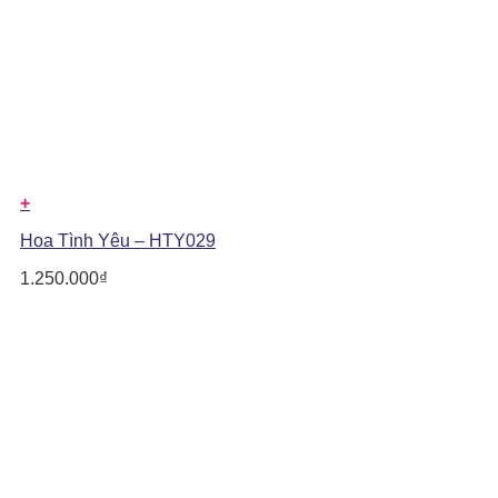
+
Hoa Tình Yêu – HTY029
1.250.000
₫