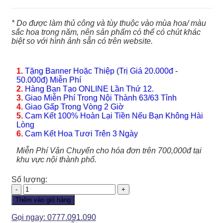
* Do được làm thủ công và tùy thuộc vào mùa hoa/ màu
sắc hoa trong năm, nên sản phẩm có thể có chút khác
biệt so với hình ảnh sẵn có trên website.
1.
Tặng Banner Hoặc Thiệp (Trị Giá 20.000đ -
50.000đ) Miễn Phí
2.
Hàng Bạn Tạo ONLINE Lần Thứ 12.
3.
Giao Miễn Phí Trong Nội Thành 63/63 Tỉnh
4.
Giao Gấp Trong Vòng 2 Giờ
5.
Cam Kết 100% Hoàn Lại Tiền Nếu Bạn Không Hài
Lòng
6.
Cam Kết Hoa Tươi Trên 3 Ngày
Miễn Phí Vận Chuyển cho hóa đơn trên 700,000đ tại
khu vực nội thành phố.
Số lượng:
Hoa
Tình
Thêm vào giỏ hàng
Yêu
-
Gọi ngay: 0777.091.090