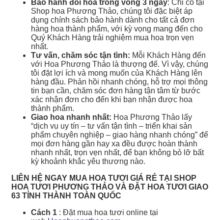
Bảo hành đổi hoa trong vòng 3 ngày
: Chỉ có tại
Shop hoa Phương Thảo, chúng tôi đặc biệt áp
dụng chính sách bảo hành dành cho tất cả đơn
hàng hoa thành phẩm, với kỳ vọng mang đến cho
Quý Khách Hàng trải nghiệm mua hoa trọn vẹn
nhất.
Tư vấn, chăm sóc tận tình:
Mỗi Khách Hàng đến
với Hoa Phương Thảo là thượng đế. Vì vậy, chúng
tôi đặt lợi ích và mong muốn của Khách Hàng lên
hàng đầu. Phản hồi nhanh chóng, hỗ trợ mọi thông
tin bạn cần, chăm sóc đơn hàng tận tâm từ bước
xác nhận đơn cho đến khi bạn nhận được hoa
thành phẩm.
Giao hoa nhanh nhất:
Hoa Phương Thảo lấy
“dịch vụ uy tín – tư vấn tận tình – triển khai sản
phẩm chuyên nghiệp – giao hàng nhanh chóng” để
mọi đơn hàng gần hay xa đều được hoàn thành
nhanh nhất, trọn vẹn nhất, để bạn không bỏ lỡ bất
kỳ khoảnh khắc yêu thương nào.
LIÊN HỆ NGAY MUA HOA TƯƠI GIÁ RẺ TẠI SHOP
HOA TƯƠI PHƯƠNG THẢO VÀ ĐẶT HOA TƯƠI GIAO
63 TỈNH THÀNH TOÀN QUỐC
Cách 1
: Đặt mua hoa tươi online tại