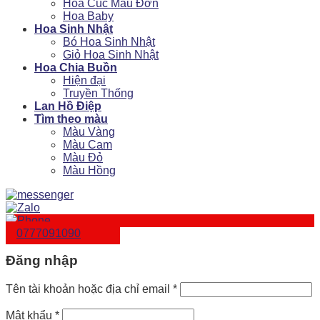
Hoa Cúc Mẫu Đơn
Hoa Baby
Hoa Sinh Nhật
Bó Hoa Sinh Nhật
Giỏ Hoa Sinh Nhật
Hoa Chia Buồn
Hiện đại
Truyền Thống
Lan Hồ Điệp
Tìm theo màu
Màu Vàng
Màu Cam
Màu Đỏ
Màu Hồng
0777091090
Đăng nhập
Tên tài khoản hoặc địa chỉ email
*
Mật khẩu
*