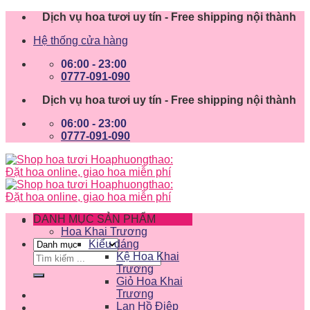
Skip
Dịch vụ hoa tươi uy tín - Free shipping nội thành
to
Hệ thống cửa hàng
content
06:00 - 23:00
0777-091-090
Dịch vụ hoa tươi uy tín - Free shipping nội thành
06:00 - 23:00
0777-091-090
DANH MỤC SẢN PHẨM
Hoa Khai Trương
Kiểu dáng
Tìm
Kệ Hoa Khai
kiếm:
Trương
Giỏ Hoa Khai
Trương
Lan Hồ Điệp