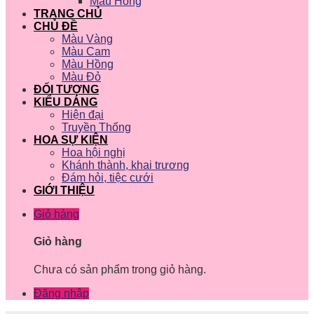
Màu Hồng
TRANG CHỦ
CHỦ ĐỀ
Màu Vàng
Màu Cam
Màu Hồng
Màu Đỏ
ĐỐI TƯỢNG
KIỂU DÁNG
Hiện đại
Truyền Thống
HOA SỰ KIỆN
Hoa hội nghị
Khánh thành, khai trương
Đám hỏi, tiệc cưới
GIỚI THIỆU
Giỏ hàng
Giỏ hàng
Chưa có sản phẩm trong giỏ hàng.
Đăng nhập