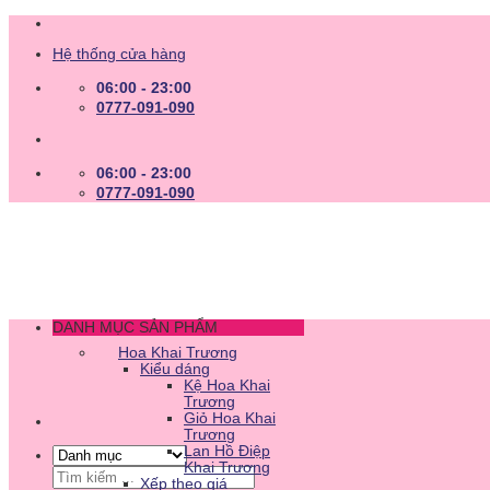
Skip
to
Hệ thống cửa hàng
content
06:00 - 23:00
0777-091-090
06:00 - 23:00
0777-091-090
DANH MỤC SẢN PHẨM
Hoa Khai Trương
Kiểu dáng
Kệ Hoa Khai
Trương
Giỏ Hoa Khai
Trương
Lan Hồ Điệp
Khai Trương
Tìm
Xếp theo giá
kiếm: