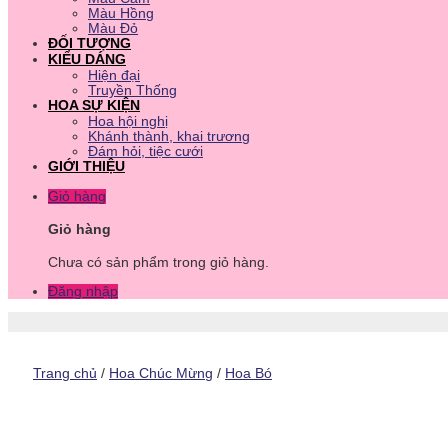
Màu Hồng
Màu Đỏ
ĐỐI TƯỢNG
KIỂU DÁNG
Hiện đại
Truyền Thống
HOA SỰ KIỆN
Hoa hội nghị
Khánh thành, khai trương
Đám hỏi, tiệc cưới
GIỚI THIỆU
Giỏ hàng
Giỏ hàng
Chưa có sản phẩm trong giỏ hàng.
Đăng nhập
Trang chủ
/
Hoa Chúc Mừng
/
Hoa Bó