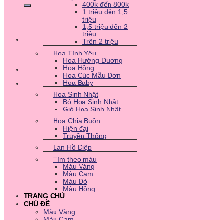
400k đến 800k
1 triệu đến 1,5
triệu
1,5 triệu đến 2
triệu
Trên 2 triệu
Hoa Tình Yêu
Hoa Hướng Dương
Hoa Hồng
Hoa Cúc Mẫu Đơn
Hoa Baby
Hoa Sinh Nhật
Bó Hoa Sinh Nhật
Giỏ Hoa Sinh Nhật
Hoa Chia Buồn
Hiện đại
Truyền Thống
Lan Hồ Điệp
Tìm theo màu
Màu Vàng
Màu Cam
Màu Đỏ
Màu Hồng
TRANG CHỦ
CHỦ ĐỀ
Màu Vàng
Màu Cam