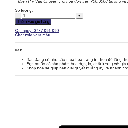
Miễn Phí Vận Chuyển cho hóa đơn trên 700,000đ tại khu vực
Số lượng:
Hoa
Tình
Thêm vào giỏ hàng
Yêu
-
Gọi ngay: 0777.091.090
HTY100
Chat zalo xem mẫu
số
lượng
Mô tả
Bạn đang có nhu cầu mua hoa trang trí, hoa để tặng, h
Bạn muốn có sản phẩm hoa đẹp, lạ, chất lượng với giá t
Shop hoa sẽ giúp bạn giải quyết lo lắng ấy và nhanh ch