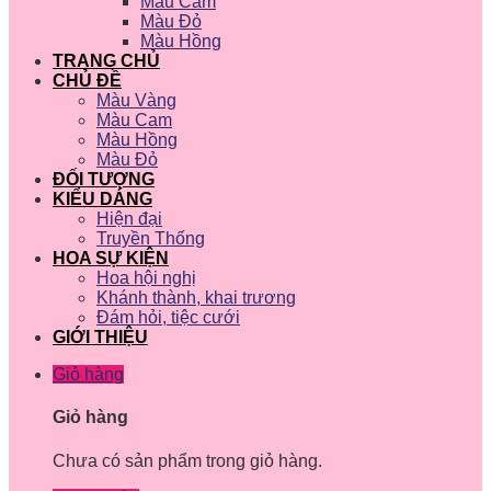
Màu Cam
Màu Đỏ
Màu Hồng
TRANG CHỦ
CHỦ ĐỀ
Màu Vàng
Màu Cam
Màu Hồng
Màu Đỏ
ĐỐI TƯỢNG
KIỂU DÁNG
Hiện đại
Truyền Thống
HOA SỰ KIỆN
Hoa hội nghị
Khánh thành, khai trương
Đám hỏi, tiệc cưới
GIỚI THIỆU
Giỏ hàng
Giỏ hàng
Chưa có sản phẩm trong giỏ hàng.