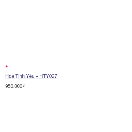
+
Hoa Tình Yêu – HTY027
950.000
₫