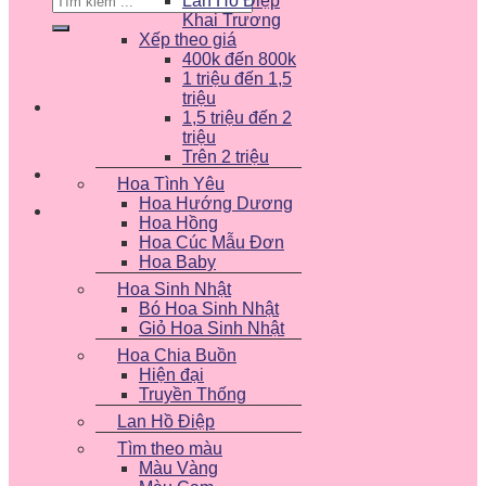
Lan Hồ Điệp
kiếm:
Khai Trương
Xếp theo giá
400k đến 800k
1 triệu đến 1,5
triệu
1,5 triệu đến 2
triệu
Trên 2 triệu
Hoa Tình Yêu
Hoa Hướng Dương
Hoa Hồng
Hoa Cúc Mẫu Đơn
Hoa Baby
Hoa Sinh Nhật
Bó Hoa Sinh Nhật
Giỏ Hoa Sinh Nhật
Hoa Chia Buồn
Hiện đại
Truyền Thống
Lan Hồ Điệp
Tìm theo màu
Màu Vàng