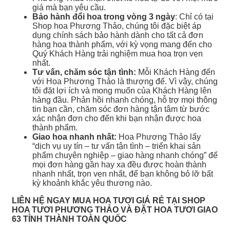
giá mà bạn yêu cầu.
Bảo hành đổi hoa trong vòng 3 ngày
: Chỉ có tại
Shop hoa Phương Thảo, chúng tôi đặc biệt áp
dụng chính sách bảo hành dành cho tất cả đơn
hàng hoa thành phẩm, với kỳ vọng mang đến cho
Quý Khách Hàng trải nghiệm mua hoa trọn vẹn
nhất.
Tư vấn, chăm sóc tận tình:
Mỗi Khách Hàng đến
với Hoa Phương Thảo là thượng đế. Vì vậy, chúng
tôi đặt lợi ích và mong muốn của Khách Hàng lên
hàng đầu. Phản hồi nhanh chóng, hỗ trợ mọi thông
tin bạn cần, chăm sóc đơn hàng tận tâm từ bước
xác nhận đơn cho đến khi bạn nhận được hoa
thành phẩm.
Giao hoa nhanh nhất:
Hoa Phương Thảo lấy
“dịch vụ uy tín – tư vấn tận tình – triển khai sản
phẩm chuyên nghiệp – giao hàng nhanh chóng” để
mọi đơn hàng gần hay xa đều được hoàn thành
nhanh nhất, trọn vẹn nhất, để bạn không bỏ lỡ bất
kỳ khoảnh khắc yêu thương nào.
LIÊN HỆ NGAY MUA HOA TƯƠI GIÁ RẺ TẠI SHOP
HOA TƯƠI PHƯƠNG THẢO VÀ ĐẶT HOA TƯƠI GIAO
63 TỈNH THÀNH TOÀN QUỐC