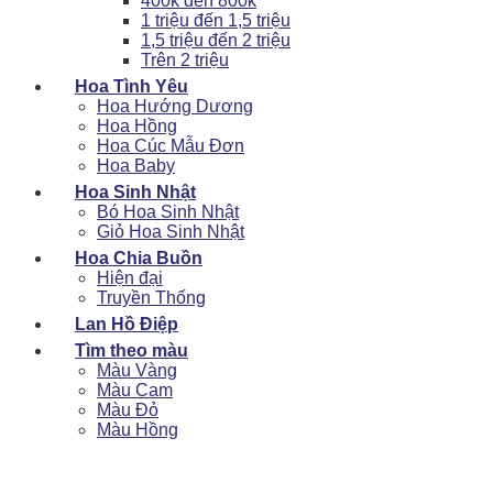
400k đến 800k
1 triệu đến 1,5 triệu
1,5 triệu đến 2 triệu
Trên 2 triệu
Hoa Tình Yêu
Hoa Hướng Dương
Hoa Hồng
Hoa Cúc Mẫu Đơn
Hoa Baby
Hoa Sinh Nhật
Bó Hoa Sinh Nhật
Giỏ Hoa Sinh Nhật
Hoa Chia Buồn
Hiện đại
Truyền Thống
Lan Hồ Điệp
Tìm theo màu
Màu Vàng
Màu Cam
Màu Đỏ
Màu Hồng