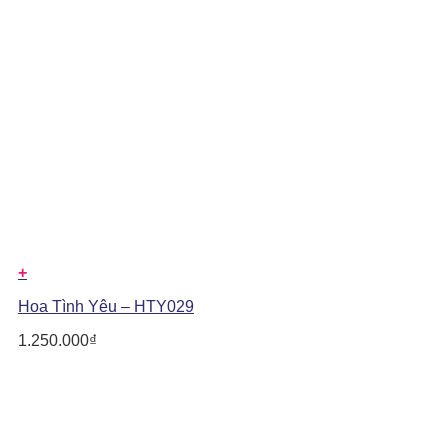
+
Hoa Tình Yêu – HTY029
1.250.000
₫