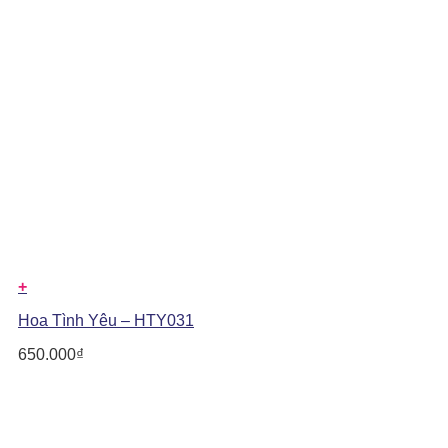
+
Hoa Tình Yêu – HTY031
650.000
₫