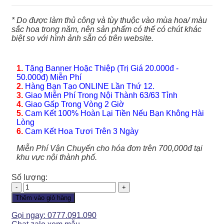
* Do được làm thủ công và tùy thuộc vào mùa hoa/ màu
sắc hoa trong năm, nên sản phẩm có thể có chút khác
biệt so với hình ảnh sẵn có trên website.
1.
Tặng Banner Hoặc Thiệp (Trị Giá 20.000đ -
50.000đ) Miễn Phí
2.
Hàng Bạn Tạo ONLINE Lần Thứ 12.
3.
Giao Miễn Phí Trong Nội Thành 63/63 Tỉnh
4.
Giao Gấp Trong Vòng 2 Giờ
5.
Cam Kết 100% Hoàn Lại Tiền Nếu Bạn Không Hài
Lòng
6.
Cam Kết Hoa Tươi Trên 3 Ngày
Miễn Phí Vận Chuyển cho hóa đơn trên 700,000đ tại
khu vực nội thành phố.
Số lượng:
Hoa
Tình
Thêm vào giỏ hàng
Yêu
-
Gọi ngay: 0777.091.090
HTY103