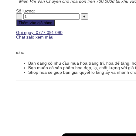
Miễn Phí Vận Chuyển cho hóa đơn trên 700,000đ tại khu vực
Số lượng:
Hoa
Tình
Thêm vào giỏ hàng
Yêu
-
Gọi ngay: 0777.091.090
HTY151
Chat zalo xem mẫu
số
lượng
Mô tả
Bạn đang có nhu cầu mua hoa trang trí, hoa để tặng, h
Bạn muốn có sản phẩm hoa đẹp, lạ, chất lượng với giá t
Shop hoa sẽ giúp bạn giải quyết lo lắng ấy và nhanh ch