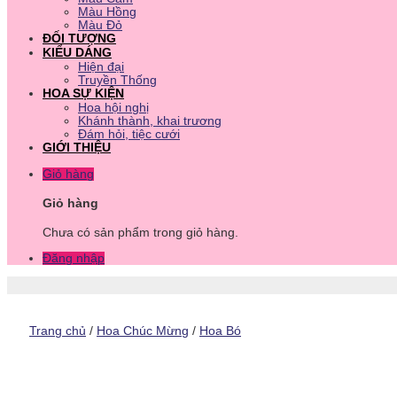
Màu Hồng
Màu Đỏ
ĐỐI TƯỢNG
KIỂU DÁNG
Hiện đại
Truyền Thống
HOA SỰ KIỆN
Hoa hội nghị
Khánh thành, khai trương
Đám hỏi, tiệc cưới
GIỚI THIỆU
Giỏ hàng
Giỏ hàng
Chưa có sản phẩm trong giỏ hàng.
Đăng nhập
Trang chủ
/
Hoa Chúc Mừng
/
Hoa Bó