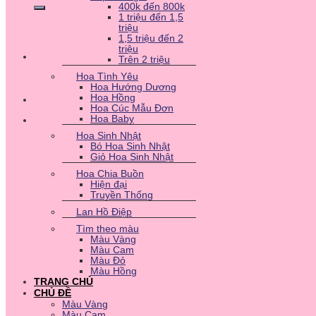
400k đến 800k
1 triệu đến 1,5
triệu
1,5 triệu đến 2
triệu
Trên 2 triệu
Hoa Tình Yêu
Hoa Hướng Dương
Hoa Hồng
Hoa Cúc Mẫu Đơn
Hoa Baby
Hoa Sinh Nhật
Bó Hoa Sinh Nhật
Giỏ Hoa Sinh Nhật
Hoa Chia Buồn
Hiện đại
Truyền Thống
Lan Hồ Điệp
Tìm theo màu
Màu Vàng
Màu Cam
Màu Đỏ
Màu Hồng
TRANG CHỦ
CHỦ ĐỀ
Màu Vàng
Màu Cam