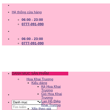
Skip
to
Hệ thống cửa hàng
content
06:00 - 23:00
0777-091-090
06:00 - 23:00
0777-091-090
DANH MỤC SẢN PHẨM
Hoa Khai Trương
Kiểu dáng
Kệ Hoa Khai
Trương
Giỏ Hoa Khai
Trương
Lan Hồ Điệp
Khai Trương
Tìm
Xếp theo giá
kiếm: