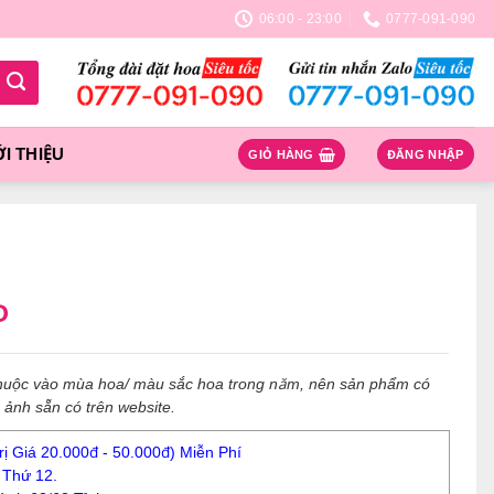
06:00 - 23:00
0777-091-090
ỚI THIỆU
GIỎ HÀNG
ĐĂNG NHẬP
Đ
 thuộc vào mùa hoa/ màu sắc hoa trong năm, nên sản phẩm có
h ảnh sẵn có trên website.
ị Giá 20.000đ - 50.000đ) Miễn Phí
Thứ 12.