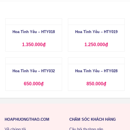
+
+
Hoa Tình Yêu – HTY018
Hoa Tình Yêu – HTY019
1.350.000
₫
1.250.000
₫
+
+
Hoa Tình Yêu – HTY032
Hoa Tình Yêu – HTY028
650.000
₫
850.000
₫
HOAPHUONGTHAO.COM
CHĂM SÓC KHÁCH HÀNG
Về chúng tôi
Câu hỏi thường gặp