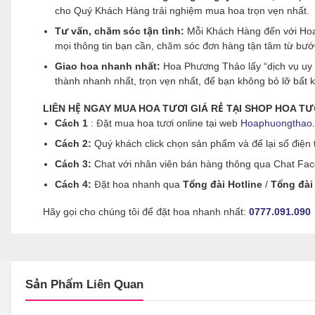
cho Quý Khách Hàng trải nghiệm mua hoa trọn vẹn nhất.
Tư vấn, chăm sóc tận tình:
Mỗi Khách Hàng đến với Hoa 
mọi thông tin bạn cần, chăm sóc đơn hàng tận tâm từ bư
Giao hoa nhanh nhất:
Hoa Phương Thảo lấy “dịch vụ uy 
thành nhanh nhất, trọn vẹn nhất, để bạn không bỏ lỡ bất
LIÊN HỆ NGAY MUA HOA TƯƠI GIÁ RẺ TẠI SHOP HOA T
Cách 1
: Đặt mua hoa tươi online tại web
Hoaphuongthao
Cách 2:
Quý khách click chọn sản phẩm và để lại số điện t
Cách 3:
Chat với nhân viên bán hàng thông qua Chat Faceb
Cách 4:
Đặt hoa nhanh qua
Tổng đài Hotline
/
Tổng đài
Hãy gọi cho chúng tôi để đặt hoa nhanh nhất:
0777.091.090
Sản Phẩm Liên Quan