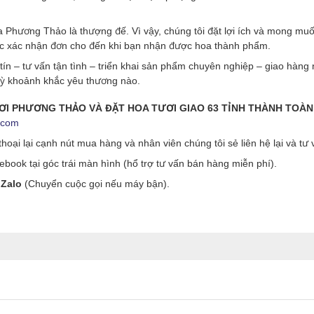
Phương Thảo là thượng đế. Vì vậy, chúng tôi đặt lợi ích và mong mu
ớc xác nhận đơn cho đến khi bạn nhận được hoa thành phẩm.
tín – tư vấn tận tình – triển khai sản phẩm chuyên nghiệp – giao hà
 kỳ khoảnh khắc yêu thương nào.
ƯƠI PHƯƠNG THẢO VÀ ĐẶT HOA TƯƠI GIAO 63 TỈNH THÀNH TOÀ
.com
hoại lại cạnh nút mua hàng và nhân viên chúng tôi sẻ liên hệ lại và tư
ook tại góc trái màn hình (hổ trợ tư vấn bán hàng miễn phí).
 Zalo
(Chuyển cuộc gọi nếu máy bận).