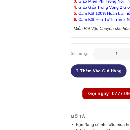
3.
Giao Miễn Phí Trong Nội Th
4.
Giao Gấp Trong Vòng 2 Giờ
5.
Cam Kết 100% Hoàn Lại Tiề
6.
Cam Kết Hoa Tươi Trên 3 N
Miễn Phí Vận Chuyển cho hóa đ
Hoa Tình Yêu - HTY19
Số lượng:
Thêm Vào Giỏ Hàng
Gọi ngay: 0777.09
MÔ TẢ
Bạn đang có nhu cầu mua hoa