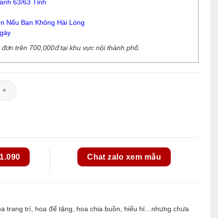
ành 63/63 Tỉnh
n Nếu Bạn Không Hài Lòng
gày
ơn trên 700,000đ tại khu vực nội thành phố.
8 số lượng
1.090
Chat zalo xem mẫu
 trang trí, hoa để tặng, hoa chia buồn, hiếu hỉ…nhưng chưa