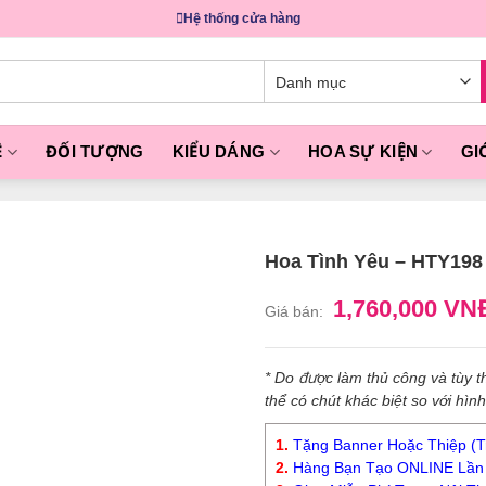
Hệ thống cửa hàng
Ề
ĐỐI TƯỢNG
KIỂU DÁNG
HOA SỰ KIỆN
GI
Hoa Tình Yêu – HTY198
1,760,000 VN
Giá bán:
* Do được làm thủ công và tùy
thể có chút khác biệt so với hìn
1.
Tặng Banner Hoặc Thiệp (Tr
2.
Hàng Bạn Tạo ONLINE Lần 