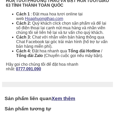
HOA TƯƠI PHƯƠNG THẢO VÀ ĐẶT HOA TƯƠI GIAO
63 TỈNH THÀNH TOÀN QUỐC
Cách 1
: Đặt mua hoa tươi online tại
web
Hoaphuongthao.com
Cách 2:
Quý khách click chọn sản phẩm và để lại
số điện thoại lại cạnh nút mua hàng và nhân viên
chúng tôi sẻ liên hệ lại và tư vấn cho quý khách.
Cách 3:
Chat với nhân viên bán hàng thông qua
Chat Facebook tại góc trái màn hình (hổ trợ tư vấn
bán hàng miễn phí).
Cách 4:
Đặt hoa nhanh qua
Tổng đài Hotline
/
Tổng đài Zalo
(Chuyển cuộc gọi nếu máy bận).
Hãy gọi cho chúng tôi để đặt hoa nhanh
nhất:
0777.091.090
Sản phẩm liên quan
Xem thêm
Sản phẩm tương tự