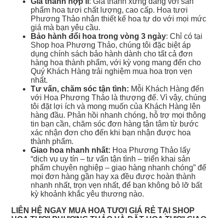
Giá thành hợp lí
: Giá thành xứng đáng với sản
phẩm hoa tươi chất lượng, cao cấp. Hoa tươi
Phương Thảo nhận thiết kế hoa tự do với mọi mức
giá mà bạn yêu cầu.
Bảo hành đổi hoa trong vòng 3 ngày
: Chỉ có tại
Shop hoa Phương Thảo, chúng tôi đặc biệt áp
dụng chính sách bảo hành dành cho tất cả đơn
hàng hoa thành phẩm, với kỳ vọng mang đến cho
Quý Khách Hàng trải nghiệm mua hoa trọn vẹn
nhất.
Tư vấn, chăm sóc tận tình:
Mỗi Khách Hàng đến
với Hoa Phương Thảo là thượng đế. Vì vậy, chúng
tôi đặt lợi ích và mong muốn của Khách Hàng lên
hàng đầu. Phản hồi nhanh chóng, hỗ trợ mọi thông
tin bạn cần, chăm sóc đơn hàng tận tâm từ bước
xác nhận đơn cho đến khi bạn nhận được hoa
thành phẩm.
Giao hoa nhanh nhất:
Hoa Phương Thảo lấy
“dịch vụ uy tín – tư vấn tận tình – triển khai sản
phẩm chuyên nghiệp – giao hàng nhanh chóng” để
mọi đơn hàng gần hay xa đều được hoàn thành
nhanh nhất, trọn vẹn nhất, để bạn không bỏ lỡ bất
kỳ khoảnh khắc yêu thương nào.
LIÊN HỆ NGAY MUA HOA TƯƠI GIÁ RẺ TẠI SHOP