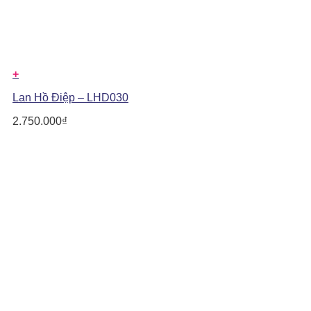
+
Lan Hồ Điệp – LHD030
2.750.000
₫