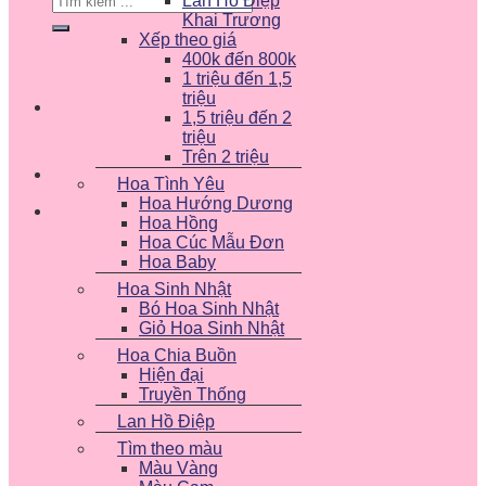
Lan Hồ Điệp
kiếm:
Khai Trương
Xếp theo giá
400k đến 800k
1 triệu đến 1,5
triệu
1,5 triệu đến 2
triệu
Trên 2 triệu
Hoa Tình Yêu
Hoa Hướng Dương
Hoa Hồng
Hoa Cúc Mẫu Đơn
Hoa Baby
Hoa Sinh Nhật
Bó Hoa Sinh Nhật
Giỏ Hoa Sinh Nhật
Hoa Chia Buồn
Hiện đại
Truyền Thống
Lan Hồ Điệp
Tìm theo màu
Màu Vàng