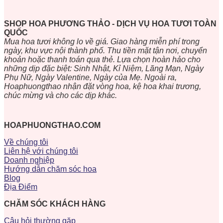
SHOP HOA PHƯƠNG THẢO - DỊCH VỤ HOA TƯƠI TOÀN
QUỐC
Mua hoa tươi không lo về giá. Giao hàng miễn phí trong
ngày, khu vực nội thành phố. Thu tiền mặt tận nơi, chuyển
khoản hoặc thanh toán qua thẻ. Lựa chọn hoàn hảo cho
những dịp đặc biệt: Sinh Nhật, Kỉ Niệm, Lãng Mạn, Ngày
Phụ Nữ, Ngày Valentine, Ngày của Mẹ. Ngoài ra,
Hoaphuongthao nhận đặt vòng hoa, kệ hoa khai trương,
chúc mừng và cho các dịp khác.
HOAPHUONGTHAO.COM
Về chúng tôi
Liên hệ với chúng tôi
Doanh nghiệp
Hướng dẫn chăm sóc hoa
Blog
Địa Điểm
CHĂM SÓC KHÁCH HÀNG
Câu hỏi thường gặp