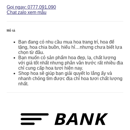
Điệp
-
Gọi ngay: 0777.091.090
LHD039
Chat zalo xem mẫu
số
lượng
Mô tả
Bạn đang có nhu cầu mua hoa trang trí, hoa để
tặng, hoa chia buồn, hiếu hỉ…nhưng chưa biết lựa
chọn từ đâu.
Bạn muốn có sản phẩm hoa đẹp, lạ, chất lượng
với giá tốt nhất nhưng phân vân trước rất nhiều địa
chỉ cung cấp hoa tươi hiện nay.
Shop hoa sẽ giúp bạn giải quyết lo lắng ấy và
nhanh chóng tìm được địa chỉ hoa tươi chất lượng
nhất.