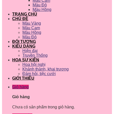
Màu Cam
Màu Đỏ
Màu Hồng
TRANG CHỦ
CHỦ ĐỀ
Màu Vàng
Màu Cam
Màu Hồng
Màu Đỏ
ĐỐI TƯỢNG
KIỂU DÁNG
Hiện đại
Truyền Thống
HOA SỰ KIỆN
Hoa hội nghị
Khánh thành, khai trương
Đám hỏi, tiệc cưới
GIỚI THIỆU
Giỏ hàng
Giỏ hàng
Chưa có sản phẩm trong giỏ hàng.