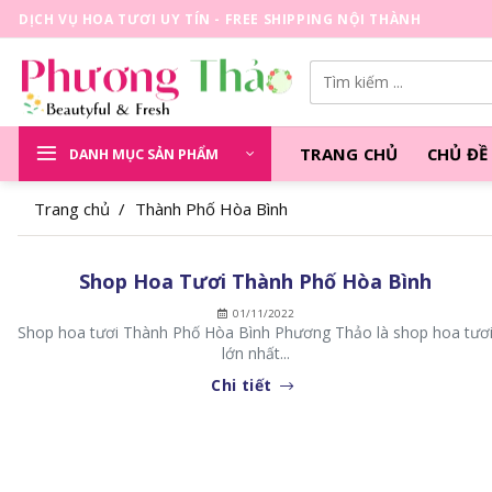
Skip
DỊCH VỤ HOA TƯƠI UY TÍN - FREE SHIPPING NỘI THÀNH
to
content
Tìm
kiếm:
TRANG CHỦ
CHỦ ĐỀ
DANH MỤC SẢN PHẨM
Trang chủ
/
Thành Phố Hòa Bình
Shop Hoa Tươi Thành Phố Hòa Bình
01/11/2022
Shop hoa tươi Thành Phố Hòa Bình Phương Thảo là shop hoa tươ
lớn nhất...
Chi tiết