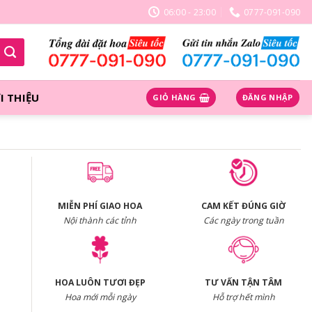
06:00 - 23:00
0777-091-090
I THIỆU
GIỎ HÀNG
ĐĂNG NHẬP
MIỄN PHÍ GIAO HOA
CAM KẾT ĐÚNG GIỜ
Nội thành các tỉnh
Các ngày trong tuần
HOA LUÔN TƯƠI ĐẸP
TƯ VẤN TẬN TÂM
Hoa mới mỗi ngày
Hỗ trợ hết mình