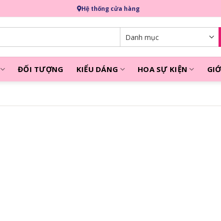
Hệ thống cửa hàng
ĐỐI TƯỢNG
KIỂU DÁNG
HOA SỰ KIỆN
GIỚ
i