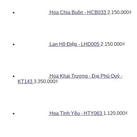
Hoa Chia Buồn - HCB033
2.150.000
₫
Lan Hồ Điệp - LHD005
2.150.000
₫
Hoa Khai Trương - Đại Phú Quý -
KT143
3.350.000
₫
Hoa Tình Yêu - HTY063
1.120.000
₫