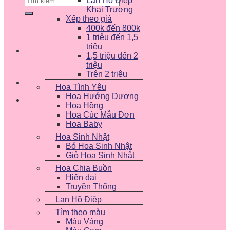
Lan Hồ Điệp
kiếm:
Khai Trương
Xếp theo giá
400k đến 800k
1 triệu đến 1,5
triệu
1,5 triệu đến 2
triệu
Trên 2 triệu
Hoa Tình Yêu
Hoa Hướng Dương
Hoa Hồng
Hoa Cúc Mẫu Đơn
Hoa Baby
Hoa Sinh Nhật
Bó Hoa Sinh Nhật
Giỏ Hoa Sinh Nhật
Hoa Chia Buồn
Hiện đại
Truyền Thống
Lan Hồ Điệp
Tìm theo màu
Màu Vàng