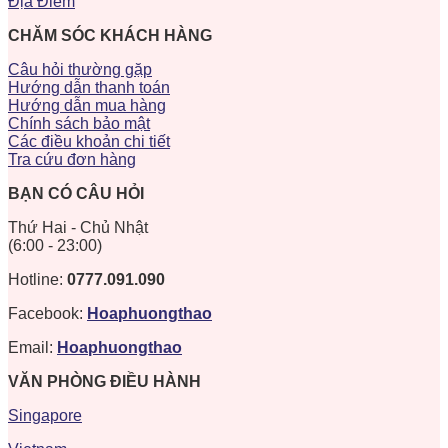
Địa Điểm
CHĂM SÓC KHÁCH HÀNG
Câu hỏi thường gặp
Hướng dẫn thanh toán
Hướng dẫn mua hàng
Chính sách bảo mật
Các điều khoản chi tiết
Tra cứu đơn hàng
BẠN CÓ CÂU HỎI
Thứ Hai - Chủ Nhật
(6:00 - 23:00)
Hotline:
0777.091.090
Facebook:
Hoaphuongthao
Email:
Hoaphuongthao
VĂN PHÒNG ĐIỀU HÀNH
Singapore