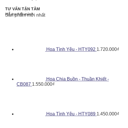
TƯ VẤN TẬN TÂM
Hỗ trợ hết mình
Sản phẩm mới nhất
Hoa Tình Yêu - HTY092
1.720.000
₫
Hoa Chia Buồn - Thuần Khiết -
CB087
1.550.000
₫
Hoa Tình Yêu - HTY089
1.450.000
₫