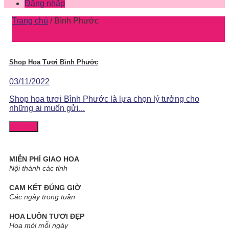
Đăng nhập
Trang chủ
/
Bình Phước
Shop Hoa Tươi Bình Phước
03/11/2022
Shop hoa tươi Bình Phước là lựa chọn lý tưởng cho
những ai muốn gửi...
Chi tiết
MIỄN PHÍ GIAO HOA
Nội thành các tỉnh
CAM KẾT ĐÚNG GIỜ
Các ngày trong tuần
HOA LUÔN TƯƠI ĐẸP
Hoa mới mỗi ngày