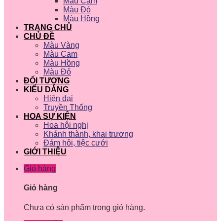
Màu Cam
Màu Đỏ
Màu Hồng
TRANG CHỦ
CHỦ ĐỀ
Màu Vàng
Màu Cam
Màu Hồng
Màu Đỏ
ĐỐI TƯỢNG
KIỂU DÁNG
Hiện đại
Truyền Thống
HOA SỰ KIỆN
Hoa hội nghị
Khánh thành, khai trương
Đám hỏi, tiệc cưới
GIỚI THIỆU
Giỏ hàng
Giỏ hàng
Chưa có sản phẩm trong giỏ hàng.