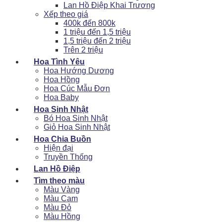
Lan Hồ Điệp Khai Trương
Xếp theo giá
400k đến 800k
1 triệu đến 1,5 triệu
1,5 triệu đến 2 triệu
Trên 2 triệu
Hoa Tình Yêu
Hoa Hướng Dương
Hoa Hồng
Hoa Cúc Mẫu Đơn
Hoa Baby
Hoa Sinh Nhật
Bó Hoa Sinh Nhật
Giỏ Hoa Sinh Nhật
Hoa Chia Buồn
Hiện đại
Truyền Thống
Lan Hồ Điệp
Tìm theo màu
Màu Vàng
Màu Cam
Màu Đỏ
Màu Hồng