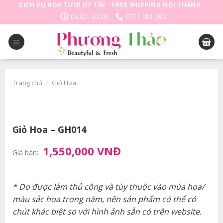
Skip
DỊCH VỤ HOA TƯƠI UY TÍN - FREE SHIPPING NỘI THÀNH
to
06:00 - 23:00
0777-091-090
content
Trang chủ
/
Giỏ Hoa
Giỏ Hoa – GH014
1,550,000 VNĐ
Giá bán:
* Do được làm thủ công và tùy thuộc vào mùa hoa/
màu sắc hoa trong năm, nên sản phẩm có thể có
chút khác biệt so với hình ảnh sẵn có trên website.