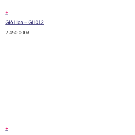
+
Giỏ Hoa – GH012
2.450.000
₫
+