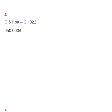
+
Giỏ Hoa – GH022
950.000
₫
+