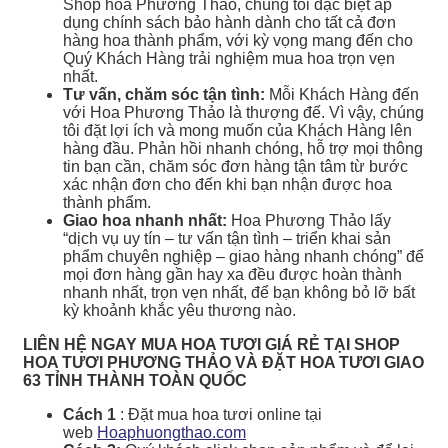
Shop hoa Phương Thảo, chúng tôi đặc biệt áp
dụng chính sách bảo hành dành cho tất cả đơn
hàng hoa thành phẩm, với kỳ vọng mang đến cho
Quý Khách Hàng trải nghiệm mua hoa trọn vẹn
nhất.
Tư vấn, chăm sóc tận tình:
Mỗi Khách Hàng đến
với Hoa Phương Thảo là thượng đế. Vì vậy, chúng
tôi đặt lợi ích và mong muốn của Khách Hàng lên
hàng đầu. Phản hồi nhanh chóng, hỗ trợ mọi thông
tin bạn cần, chăm sóc đơn hàng tận tâm từ bước
xác nhận đơn cho đến khi bạn nhận được hoa
thành phẩm.
Giao hoa nhanh nhất:
Hoa Phương Thảo lấy
“dịch vụ uy tín – tư vấn tận tình – triển khai sản
phẩm chuyên nghiệp – giao hàng nhanh chóng” để
mọi đơn hàng gần hay xa đều được hoàn thành
nhanh nhất, trọn vẹn nhất, để bạn không bỏ lỡ bất
kỳ khoảnh khắc yêu thương nào.
LIÊN HỆ NGAY MUA HOA TƯƠI GIÁ RẺ TẠI SHOP
HOA TƯƠI PHƯƠNG THẢO VÀ ĐẶT HOA TƯƠI GIAO
63 TỈNH THÀNH TOÀN QUỐC
Cách 1
: Đặt mua hoa tươi online tại
web
Hoaphuongthao.com