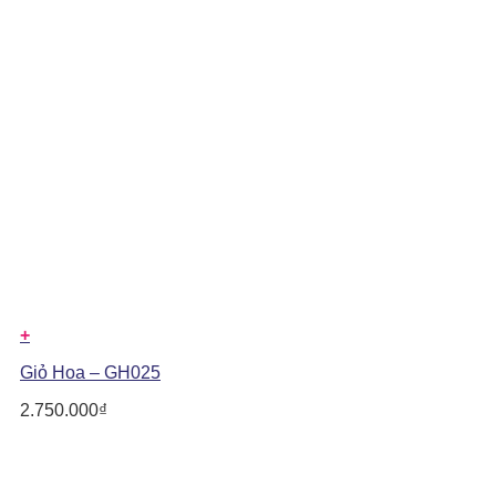
+
Giỏ Hoa – GH025
2.750.000
₫