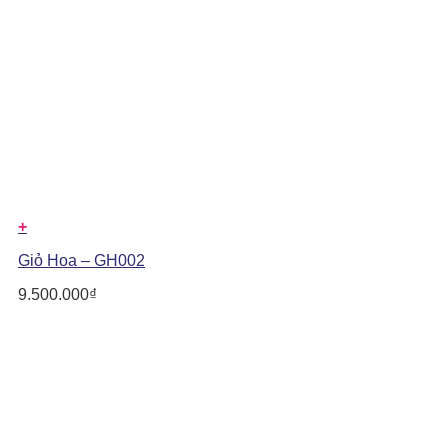
+
Giỏ Hoa – GH002
9.500.000
₫