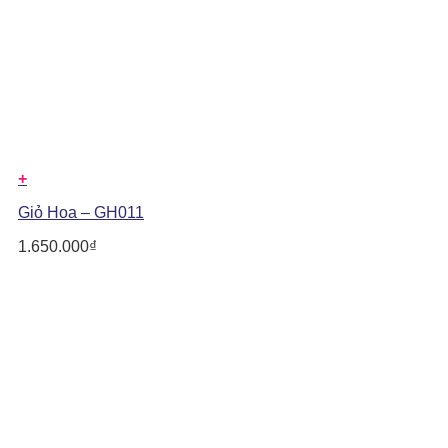
+
Giỏ Hoa – GH011
1.650.000
₫