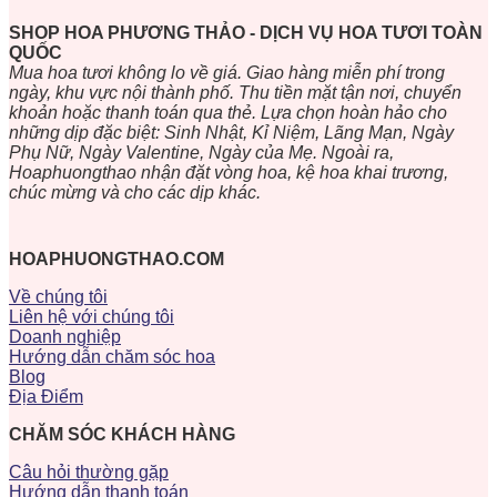
SHOP HOA PHƯƠNG THẢO - DỊCH VỤ HOA TƯƠI TOÀN
QUỐC
Mua hoa tươi không lo về giá. Giao hàng miễn phí trong
ngày, khu vực nội thành phố. Thu tiền mặt tận nơi, chuyển
khoản hoặc thanh toán qua thẻ. Lựa chọn hoàn hảo cho
những dịp đặc biệt: Sinh Nhật, Kỉ Niệm, Lãng Mạn, Ngày
Phụ Nữ, Ngày Valentine, Ngày của Mẹ. Ngoài ra,
Hoaphuongthao nhận đặt vòng hoa, kệ hoa khai trương,
chúc mừng và cho các dịp khác.
HOAPHUONGTHAO.COM
Về chúng tôi
Liên hệ với chúng tôi
Doanh nghiệp
Hướng dẫn chăm sóc hoa
Blog
Địa Điểm
CHĂM SÓC KHÁCH HÀNG
Câu hỏi thường gặp
Hướng dẫn thanh toán