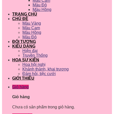
Màu Cam
Màu Đỏ
Màu Hồng
TRANG CHỦ
CHỦ ĐỀ
Màu Vàng
Màu Cam
Màu Hồng
Màu Đỏ
ĐỐI TƯỢNG
KIỂU DÁNG
Hiện đại
Truyền Thống
HOA SỰ KIỆN
Hoa hội nghị
Khánh thành, khai trương
Đám hỏi, tiệc cưới
GIỚI THIỆU
Giỏ hàng
Giỏ hàng
Chưa có sản phẩm trong giỏ hàng.