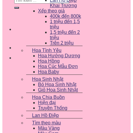
Lan Hồ Điệp
kiếm:
Khai Trương
Xếp theo giá
400k đến 800k
1 triệu đến 1,5
triệu
1,5 triệu đến 2
triệu
Trên 2 triệu
Hoa Tình Yêu
Hoa Hướng Dương
Hoa Hồng
Hoa Cúc Mẫu Đơn
Hoa Baby
Hoa Sinh Nhật
Bó Hoa Sinh Nhật
Giỏ Hoa Sinh Nhật
Hoa Chia Buồn
Hiện đại
Truyền Thống
Lan Hồ Điệp
Tìm theo màu
Màu Vàng