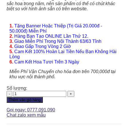
sắc hoa trong năm, nên sản phẩm có thể có chút khác
biệt so với hình ảnh sẵn có trên website.
1.
Tặng Banner Hoặc Thiệp (Trị Giá 20.000đ -
50.000đ) Miễn Phí
2.
Hàng Bạn Tạo ONLINE Lần Thứ 12.
3.
Giao Miễn Phí Trong Nội Thành 63/63 Tỉnh
4.
Giao Gấp Trong Vòng 2 Giờ
5.
Cam Kết 100% Hoàn Lại Tiền Nếu Bạn Không Hài
Lòng
6.
Cam Kết Hoa Tươi Trên 3 Ngày
Miễn Phí Vận Chuyển cho hóa đơn trên 700,000đ tại
khu vực nội thành phố.
Số lượng:
Giỏ
Hoa
Thêm vào giỏ hàng
-
GH017
Gọi ngay: 0777.091.090
số
Chat zalo xem mẫu
lượng