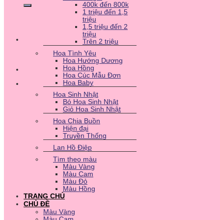
400k đến 800k
1 triệu đến 1,5
triệu
1,5 triệu đến 2
triệu
Trên 2 triệu
Hoa Tình Yêu
Hoa Hướng Dương
Hoa Hồng
Hoa Cúc Mẫu Đơn
Hoa Baby
Hoa Sinh Nhật
Bó Hoa Sinh Nhật
Giỏ Hoa Sinh Nhật
Hoa Chia Buồn
Hiện đại
Truyền Thống
Lan Hồ Điệp
Tìm theo màu
Màu Vàng
Màu Cam
Màu Đỏ
Màu Hồng
TRANG CHỦ
CHỦ ĐỀ
Màu Vàng
Màu Cam