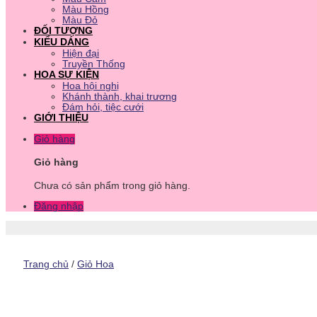
Màu Hồng
Màu Đỏ
ĐỐI TƯỢNG
KIỂU DÁNG
Hiện đại
Truyền Thống
HOA SỰ KIỆN
Hoa hội nghị
Khánh thành, khai trương
Đám hỏi, tiệc cưới
GIỚI THIỆU
Giỏ hàng
Giỏ hàng
Chưa có sản phẩm trong giỏ hàng.
Đăng nhập
Trang chủ
/
Giỏ Hoa