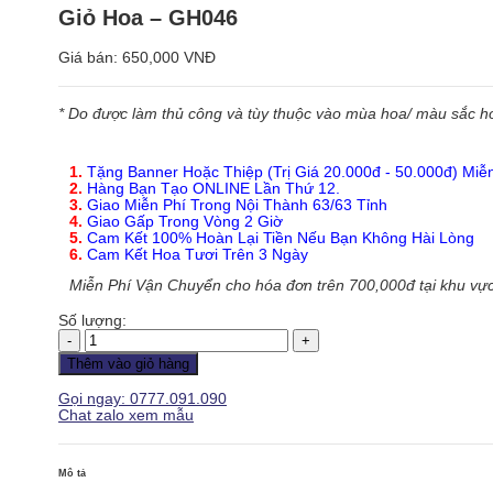
Giỏ Hoa – GH046
Giá bán:
650,000 VNĐ
* Do được làm thủ công và tùy thuộc vào mùa hoa/ màu sắc hoa
1.
Tặng Banner Hoặc Thiệp (Trị Giá 20.000đ - 50.000đ) Miễ
2.
Hàng Bạn Tạo ONLINE Lần Thứ 12.
3.
Giao Miễn Phí Trong Nội Thành 63/63 Tỉnh
4.
Giao Gấp Trong Vòng 2 Giờ
5.
Cam Kết 100% Hoàn Lại Tiền Nếu Bạn Không Hài Lòng
6.
Cam Kết Hoa Tươi Trên 3 Ngày
Miễn Phí Vận Chuyển cho hóa đơn trên 700,000đ tại khu vực
Số lượng:
Giỏ
Hoa
Thêm vào giỏ hàng
-
GH046
Gọi ngay: 0777.091.090
số
Chat zalo xem mẫu
lượng
Mô tả