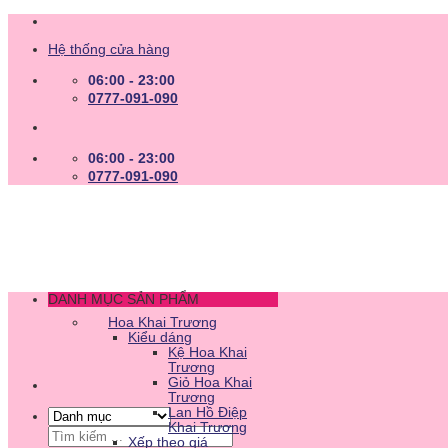
Skip
to
Hệ thống cửa hàng
content
06:00 - 23:00
0777-091-090
06:00 - 23:00
0777-091-090
DANH MỤC SẢN PHẨM
Hoa Khai Trương
Kiểu dáng
Kệ Hoa Khai
Trương
Giỏ Hoa Khai
Trương
Lan Hồ Điệp
Khai Trương
Tìm
Xếp theo giá
kiếm: