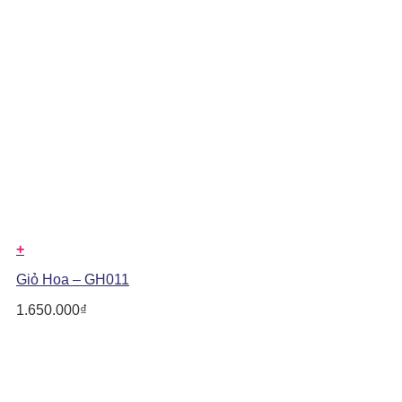
+
Giỏ Hoa – GH011
1.650.000
₫