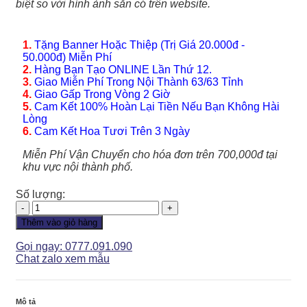
biệt so với hình ảnh sẵn có trên website.
1.
Tặng Banner Hoặc Thiệp (Trị Giá 20.000đ -
50.000đ) Miễn Phí
2.
Hàng Bạn Tạo ONLINE Lần Thứ 12.
3.
Giao Miễn Phí Trong Nội Thành 63/63 Tỉnh
4.
Giao Gấp Trong Vòng 2 Giờ
5.
Cam Kết 100% Hoàn Lại Tiền Nếu Bạn Không Hài
Lòng
6.
Cam Kết Hoa Tươi Trên 3 Ngày
Miễn Phí Vận Chuyển cho hóa đơn trên 700,000đ tại
khu vực nội thành phố.
Số lượng:
Giỏ
Hoa
Thêm vào giỏ hàng
-
GH067
Gọi ngay: 0777.091.090
số
Chat zalo xem mẫu
lượng
Mô tả