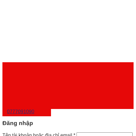
0777091090
Đăng nhập
Tên tài khoản hoặc địa chỉ email
*