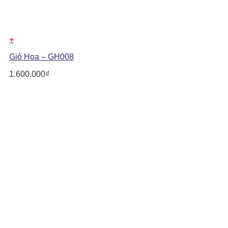
+
Giỏ Hoa – GH008
1.600.000
₫