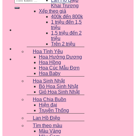
Lan Hồ Điệp
kiếm:
Khai Trương
Xếp theo giá
400k đến 800k
1 triệu đến 1,5
triệu
1,5 triệu đến 2
triệu
Trên 2 triệu
Hoa Tình Yêu
Hoa Hướng Dương
Hoa Hồng
Hoa Cúc Mẫu Đơn
Hoa Baby
Hoa Sinh Nhật
Bó Hoa Sinh Nhật
Giỏ Hoa Sinh Nhật
Hoa Chia Buồn
Hiện đại
Truyền Thống
Lan Hồ Điệp
Tìm theo màu
Màu Vàng