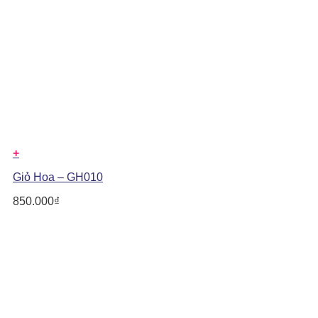
+
Giỏ Hoa – GH010
850.000
₫