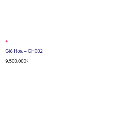
+
Giỏ Hoa – GH002
9.500.000
₫