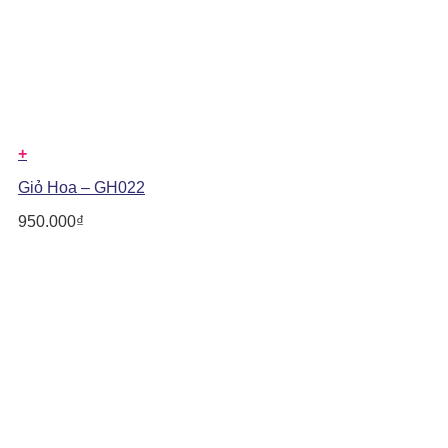
+
Giỏ Hoa – GH022
950.000
₫