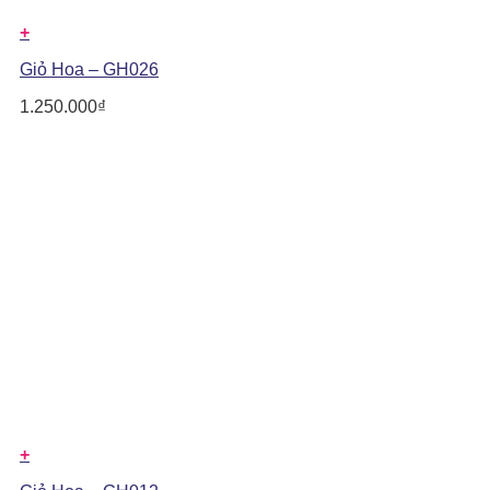
+
Giỏ Hoa – GH026
1.250.000
₫
+