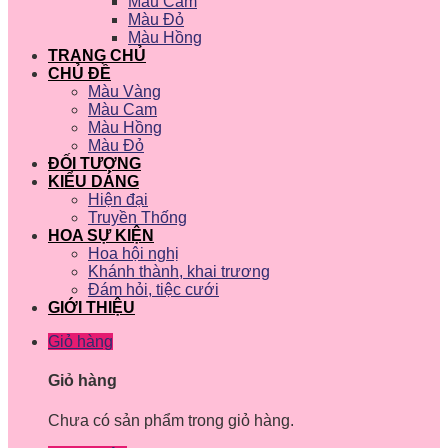
Màu Cam
Màu Đỏ
Màu Hồng
TRANG CHỦ
CHỦ ĐỀ
Màu Vàng
Màu Cam
Màu Hồng
Màu Đỏ
ĐỐI TƯỢNG
KIỂU DÁNG
Hiện đại
Truyền Thống
HOA SỰ KIỆN
Hoa hội nghị
Khánh thành, khai trương
Đám hỏi, tiệc cưới
GIỚI THIỆU
Giỏ hàng
Giỏ hàng
Chưa có sản phẩm trong giỏ hàng.