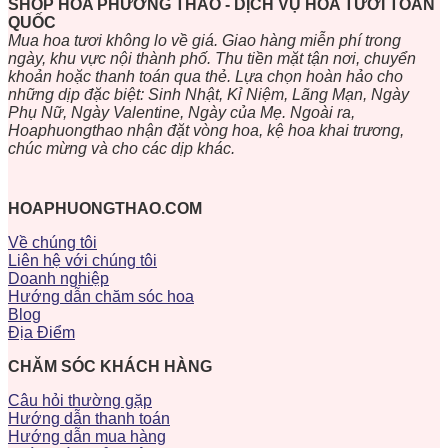
SHOP HOA PHƯƠNG THẢO - DỊCH VỤ HOA TƯƠI TOÀN
QUỐC
Mua hoa tươi không lo về giá. Giao hàng miễn phí trong
ngày, khu vực nội thành phố. Thu tiền mặt tận nơi, chuyển
khoản hoặc thanh toán qua thẻ. Lựa chọn hoàn hảo cho
những dịp đặc biệt: Sinh Nhật, Kỉ Niệm, Lãng Mạn, Ngày
Phụ Nữ, Ngày Valentine, Ngày của Mẹ. Ngoài ra,
Hoaphuongthao nhận đặt vòng hoa, kệ hoa khai trương,
chúc mừng và cho các dịp khác.
HOAPHUONGTHAO.COM
Về chúng tôi
Liên hệ với chúng tôi
Doanh nghiệp
Hướng dẫn chăm sóc hoa
Blog
Địa Điểm
CHĂM SÓC KHÁCH HÀNG
Câu hỏi thường gặp
Hướng dẫn thanh toán
Hướng dẫn mua hàng