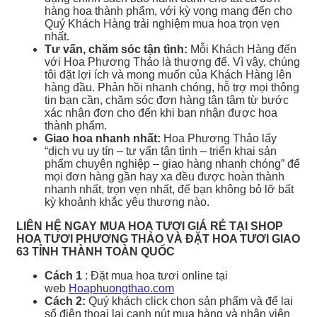
hàng hoa thành phẩm, với kỳ vọng mang đến cho
Quý Khách Hàng trải nghiệm mua hoa trọn vẹn
nhất.
Tư vấn, chăm sóc tận tình:
Mỗi Khách Hàng đến
với Hoa Phương Thảo là thượng đế. Vì vậy, chúng
tôi đặt lợi ích và mong muốn của Khách Hàng lên
hàng đầu. Phản hồi nhanh chóng, hỗ trợ mọi thông
tin bạn cần, chăm sóc đơn hàng tận tâm từ bước
xác nhận đơn cho đến khi bạn nhận được hoa
thành phẩm.
Giao hoa nhanh nhất:
Hoa Phương Thảo lấy
“dịch vụ uy tín – tư vấn tận tình – triển khai sản
phẩm chuyên nghiệp – giao hàng nhanh chóng” để
mọi đơn hàng gần hay xa đều được hoàn thành
nhanh nhất, trọn vẹn nhất, để bạn không bỏ lỡ bất
kỳ khoảnh khắc yêu thương nào.
LIÊN HỆ NGAY MUA HOA TƯƠI GIÁ RẺ TẠI SHOP
HOA TƯƠI PHƯƠNG THẢO VÀ ĐẶT HOA TƯƠI GIAO
63 TỈNH THÀNH TOÀN QUỐC
Cách 1
: Đặt mua hoa tươi online tại
web
Hoaphuongthao.com
Cách 2:
Quý khách click chọn sản phẩm và để lại
số điện thoại lại cạnh nút mua hàng và nhân viên