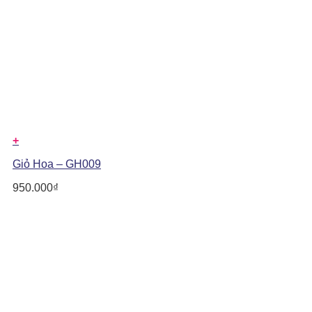
+
Giỏ Hoa – GH009
950.000
₫