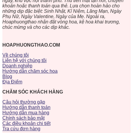
ngày, khu vực nội thành phố. Thu tiền mặt tận nơi, chuyển
khoản hoặc thanh toán qua thẻ. Lựa chọn hoàn hảo cho
những dịp đặc biệt: Sinh Nhật, Kỉ Niệm, Lãng Mạn, Ngày
Phụ Nữ, Ngày Valentine, Ngày của Mẹ. Ngoài ra,
Hoaphuongthao nhận đặt vòng hoa, kệ hoa khai trương,
chúc mừng và cho các dịp khác.
HOAPHUONGTHAO.COM
Về chúng tôi
Liên hệ với chúng tôi
Doanh nghiệp
Hướng dẫn chăm sóc hoa
Blog
Địa Điểm
CHĂM SÓC KHÁCH HÀNG
Câu hỏi thường gặp
Hướng dẫn thanh toán
Hướng dẫn mua hàng
Chính sách bảo mật
Các điều khoản chi tiết
Tra cứu đơn hàng