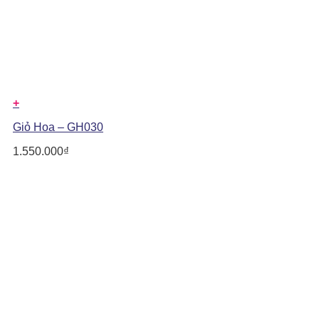
+
Giỏ Hoa – GH030
1.550.000
₫