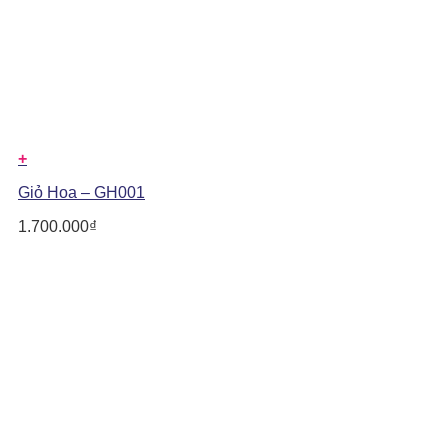
+
Giỏ Hoa – GH001
1.700.000
₫