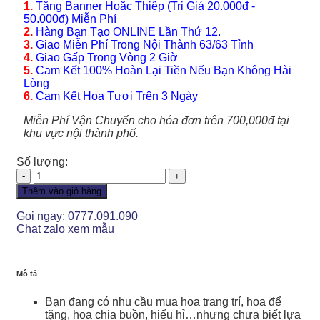
1.
Tặng Banner Hoặc Thiệp (Trị Giá 20.000đ -
50.000đ) Miễn Phí
2.
Hàng Bạn Tạo ONLINE Lần Thứ 12.
3.
Giao Miễn Phí Trong Nội Thành 63/63 Tỉnh
4.
Giao Gấp Trong Vòng 2 Giờ
5.
Cam Kết 100% Hoàn Lại Tiền Nếu Bạn Không Hài
Lòng
6.
Cam Kết Hoa Tươi Trên 3 Ngày
Miễn Phí Vận Chuyển cho hóa đơn trên 700,000đ tại
khu vực nội thành phố.
Số lượng:
Giỏ
Hoa
Thêm vào giỏ hàng
-
GH071
Gọi ngay: 0777.091.090
số
Chat zalo xem mẫu
lượng
Mô tả
Bạn đang có nhu cầu mua hoa trang trí, hoa để
tặng, hoa chia buồn, hiếu hỉ…nhưng chưa biết lựa