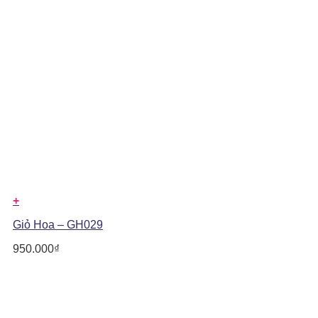
+
Giỏ Hoa – GH029
950.000
₫