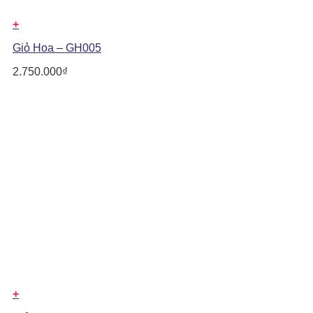
+
Giỏ Hoa – GH005
2.750.000
₫
+