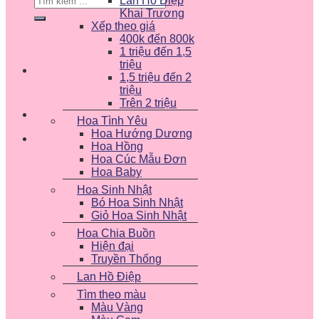
Lan Hồ Điệp
kiếm:
Khai Trương
Xếp theo giá
400k đến 800k
1 triệu đến 1,5
triệu
1,5 triệu đến 2
triệu
Trên 2 triệu
Hoa Tình Yêu
Hoa Hướng Dương
Hoa Hồng
Hoa Cúc Mẫu Đơn
Hoa Baby
Hoa Sinh Nhật
Bó Hoa Sinh Nhật
Giỏ Hoa Sinh Nhật
Hoa Chia Buồn
Hiện đại
Truyền Thống
Lan Hồ Điệp
Tìm theo màu
Màu Vàng