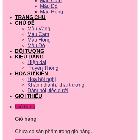
Màu Cam
Màu Đỏ
Màu Hồng
TRANG CHỦ
CHỦ ĐỀ
Màu Vàng
Màu Cam
Màu Hồng
Màu Đỏ
ĐỐI TƯỢNG
KIỂU DÁNG
Hiện đại
Truyền Thống
HOA SỰ KIỆN
Hoa hội nghị
Khánh thành, khai trương
Đám hỏi, tiệc cưới
GIỚI THIỆU
Giỏ hàng
Giỏ hàng
Chưa có sản phẩm trong giỏ hàng.