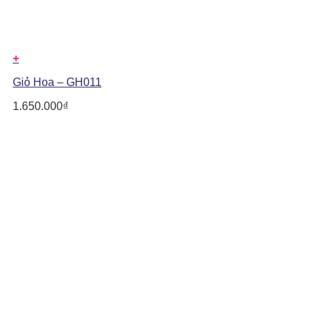
+
Giỏ Hoa – GH011
1.650.000
₫