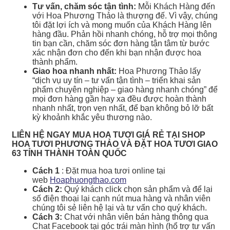
Tư vấn, chăm sóc tận tình:
Mỗi Khách Hàng đến
với Hoa Phương Thảo là thượng đế. Vì vậy, chúng
tôi đặt lợi ích và mong muốn của Khách Hàng lên
hàng đầu. Phản hồi nhanh chóng, hỗ trợ mọi thông
tin bạn cần, chăm sóc đơn hàng tận tâm từ bước
xác nhận đơn cho đến khi bạn nhận được hoa
thành phẩm.
Giao hoa nhanh nhất:
Hoa Phương Thảo lấy
“dịch vụ uy tín – tư vấn tận tình – triển khai sản
phẩm chuyên nghiệp – giao hàng nhanh chóng” để
mọi đơn hàng gần hay xa đều được hoàn thành
nhanh nhất, trọn vẹn nhất, để bạn không bỏ lỡ bất
kỳ khoảnh khắc yêu thương nào.
LIÊN HỆ NGAY MUA HOA TƯƠI GIÁ RẺ TẠI SHOP
HOA TƯƠI PHƯƠNG THẢO VÀ ĐẶT HOA TƯƠI GIAO
63 TỈNH THÀNH TOÀN QUỐC
Cách 1
: Đặt mua hoa tươi online tại
web
Hoaphuongthao.com
Cách 2:
Quý khách click chọn sản phẩm và để lại
số điện thoại lại cạnh nút mua hàng và nhân viên
chúng tôi sẻ liên hệ lại và tư vấn cho quý khách.
Cách 3:
Chat với nhân viên bán hàng thông qua
Chat Facebook tại góc trái màn hình (hổ trợ tư vấn