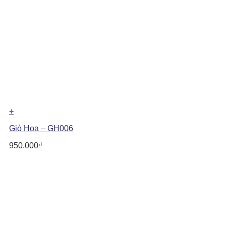
+
Giỏ Hoa – GH006
950.000
₫