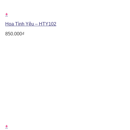
+
Hoa Tình Yêu – HTY102
850.000
₫
+