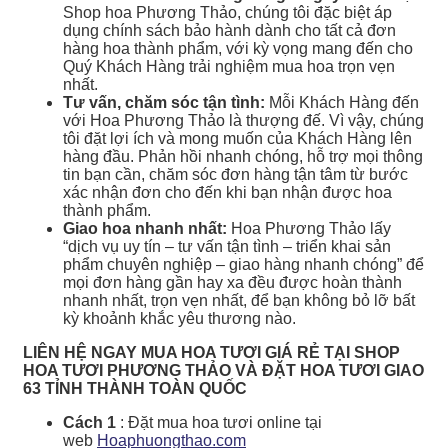
Shop hoa Phương Thảo, chúng tôi đặc biệt áp
dụng chính sách bảo hành dành cho tất cả đơn
hàng hoa thành phẩm, với kỳ vọng mang đến cho
Quý Khách Hàng trải nghiệm mua hoa trọn vẹn
nhất.
Tư vấn, chăm sóc tận tình:
Mỗi Khách Hàng đến
với Hoa Phương Thảo là thượng đế. Vì vậy, chúng
tôi đặt lợi ích và mong muốn của Khách Hàng lên
hàng đầu. Phản hồi nhanh chóng, hỗ trợ mọi thông
tin bạn cần, chăm sóc đơn hàng tận tâm từ bước
xác nhận đơn cho đến khi bạn nhận được hoa
thành phẩm.
Giao hoa nhanh nhất:
Hoa Phương Thảo lấy
“dịch vụ uy tín – tư vấn tận tình – triển khai sản
phẩm chuyên nghiệp – giao hàng nhanh chóng” để
mọi đơn hàng gần hay xa đều được hoàn thành
nhanh nhất, trọn vẹn nhất, để bạn không bỏ lỡ bất
kỳ khoảnh khắc yêu thương nào.
LIÊN HỆ NGAY MUA HOA TƯƠI GIÁ RẺ TẠI SHOP
HOA TƯƠI PHƯƠNG THẢO VÀ ĐẶT HOA TƯƠI GIAO
63 TỈNH THÀNH TOÀN QUỐC
Cách 1
: Đặt mua hoa tươi online tại
web
Hoaphuongthao.com