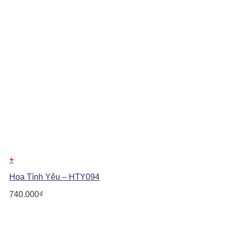
+
Hoa Tình Yêu – HTY094
740.000
₫