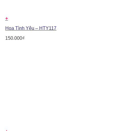
+
Hoa Tình Yêu – HTY117
150.000
₫