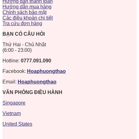
Hướng dẫn thanh toán
Hướng dẫn mua hàng
Chính sách bảo mật
Các điều khoản chi tiết
Tra cứu đơn hàng
BẠN CÓ CÂU HỎI
Thứ Hai - Chủ Nhật
(6:00 - 23:00)
Hotline:
0777.091.090
Facebook:
Hoaphuongthao
Email:
Hoaphuongthao
VĂN PHÒNG ĐIỀU HÀNH
Singapore
Vietnam
United States