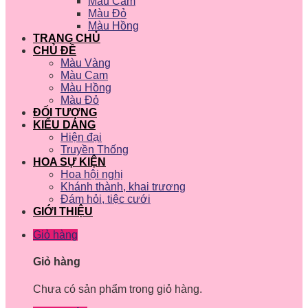
Màu Cam
Màu Đỏ
Màu Hồng
TRANG CHỦ
CHỦ ĐỀ
Màu Vàng
Màu Cam
Màu Hồng
Màu Đỏ
ĐỐI TƯỢNG
KIỂU DÁNG
Hiện đại
Truyền Thống
HOA SỰ KIỆN
Hoa hội nghị
Khánh thành, khai trương
Đám hỏi, tiệc cưới
GIỚI THIỆU
Giỏ hàng
Giỏ hàng
Chưa có sản phẩm trong giỏ hàng.