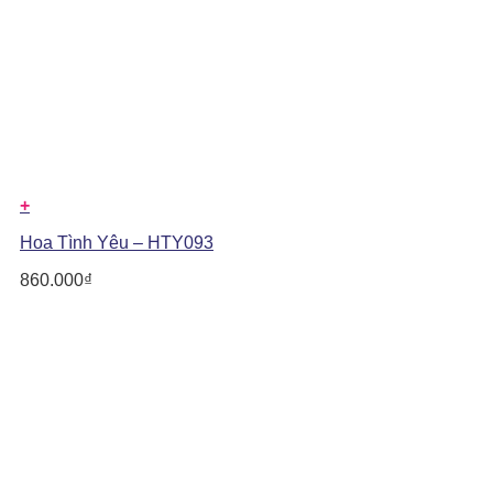
+
Hoa Tình Yêu – HTY093
860.000
₫