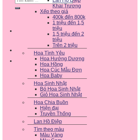
Lan Hồ Điệp
kiếm:
Khai Trương
Xếp theo giá
400k đến 800k
1 triệu đến 1,5
triệu
1,5 triệu đến 2
triệu
Trên 2 triệu
Hoa Tình Yêu
Hoa Hướng Dương
Hoa Hồng
Hoa Cúc Mẫu Đơn
Hoa Baby
Hoa Sinh Nhật
Bó Hoa Sinh Nhật
Giỏ Hoa Sinh Nhật
Hoa Chia Buồn
Hiện đại
Truyền Thống
Lan Hồ Điệp
Tìm theo màu
Màu Vàng