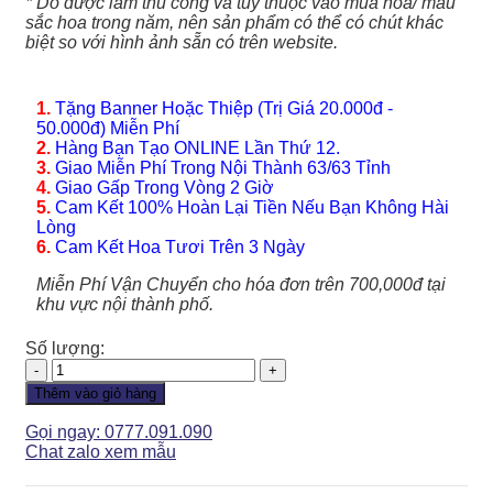
* Do được làm thủ công và tùy thuộc vào mùa hoa/ màu
sắc hoa trong năm, nên sản phẩm có thể có chút khác
biệt so với hình ảnh sẵn có trên website.
1.
Tặng Banner Hoặc Thiệp (Trị Giá 20.000đ -
50.000đ) Miễn Phí
2.
Hàng Bạn Tạo ONLINE Lần Thứ 12.
3.
Giao Miễn Phí Trong Nội Thành 63/63 Tỉnh
4.
Giao Gấp Trong Vòng 2 Giờ
5.
Cam Kết 100% Hoàn Lại Tiền Nếu Bạn Không Hài
Lòng
6.
Cam Kết Hoa Tươi Trên 3 Ngày
Miễn Phí Vận Chuyển cho hóa đơn trên 700,000đ tại
khu vực nội thành phố.
Số lượng:
Giỏ
Hoa
Thêm vào giỏ hàng
-
GH134
Gọi ngay: 0777.091.090
số
Chat zalo xem mẫu
lượng