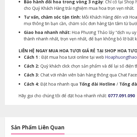
Bảo hành đổi hoa trong vòng 3 ngày
: Chỉ có tại Sho
cho Quý Khách Hàng trải nghiệm mua hoa trọn vẹn nhất.
Tư vấn, chăm sóc tận tình:
Mỗi Khách Hàng đến với Hoa 
mọi thông tin bạn cần, chăm sóc đơn hàng tận tâm từ bư
Giao hoa nhanh nhất:
Hoa Phương Thảo lấy “dịch vụ uy 
thành nhanh nhất, trọn vẹn nhất, để bạn không bỏ lỡ bất
LIÊN HỆ NGAY MUA HOA TƯƠI GIÁ RẺ TẠI SHOP HOA T
Cách 1
: Đặt mua hoa tươi online tại web
Hoaphuongthao
Cách 2:
Quý khách click chọn sản phẩm và để lại số điện th
Cách 3:
Chat với nhân viên bán hàng thông qua Chat Faceb
Cách 4:
Đặt hoa nhanh qua
Tổng đài Hotline
/
Tổng đà
Hãy gọi cho chúng tôi để đặt hoa nhanh nhất:
0777.091.090
Sản Phẩm Liên Quan