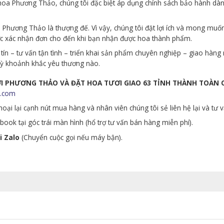
p hoa Phương Thảo, chúng tôi đặc biệt áp dụng chính sách bảo hành d
Phương Thảo là thượng đế. Vì vậy, chúng tôi đặt lợi ích và mong muố
ớc xác nhận đơn cho đến khi bạn nhận được hoa thành phẩm.
tín – tư vấn tận tình – triển khai sản phẩm chuyên nghiệp – giao hà
 kỳ khoảnh khắc yêu thương nào.
ƯƠI PHƯƠNG THẢO VÀ ĐẶT HOA TƯƠI GIAO 63 TỈNH THÀNH TOÀN
.com
oại lại cạnh nút mua hàng và nhân viên chúng tôi sẻ liên hệ lại và tư 
ook tại góc trái màn hình (hổ trợ tư vấn bán hàng miễn phí).
i Zalo
(Chuyển cuộc gọi nếu máy bận).