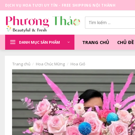
Skip
DỊCH VỤ HOA TƯƠI UY TÍN - FREE SHIPPING NỘI THÀNH
to
content
Tìm
kiếm:
TRANG CHỦ
CHỦ ĐỀ
DANH MỤC SẢN PHẨM
Trang chủ
/
Hoa Chúc Mừng
/
Hoa Giỏ