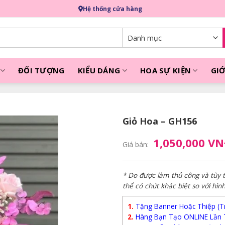
Hệ thống cửa hàng
ĐỐI TƯỢNG
KIỂU DÁNG
HOA SỰ KIỆN
GIỚ
Giỏ Hoa – GH156
1,050,000 V
Giá bán:
* Do được làm thủ công và tùy
thể có chút khác biệt so với hìn
1.
Tặng Banner Hoặc Thiệp (Trị
2.
Hàng Bạn Tạo ONLINE Lần 