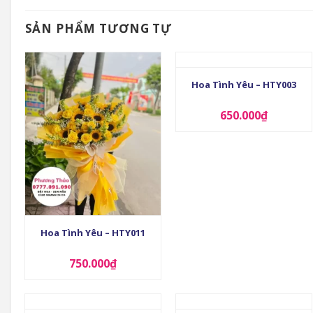
SẢN PHẨM TƯƠNG TỰ
+
Hoa Tình Yêu – HTY003
650.000
₫
+
Hoa Tình Yêu – HTY011
750.000
₫
+
+