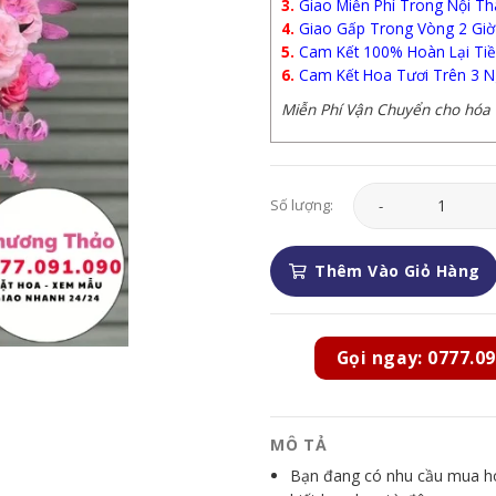
3.
Giao Miễn Phí Trong Nội Th
4.
Giao Gấp Trong Vòng 2 Giờ
5.
Cam Kết 100% Hoàn Lại Tiề
6.
Cam Kết Hoa Tươi Trên 3 N
Miễn Phí Vận Chuyển cho hóa đ
Giỏ Hoa - GH156 số 
Số lượng:
Thêm Vào Giỏ Hàng
Gọi ngay: 0777.09
MÔ TẢ
Bạn đang có nhu cầu mua hoa